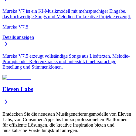
Mureka V7 ist ein KI-Musikmodell mit mehrsprachiger Eingabe,
das hochwertige Songs und Melodien für kreative Projekte erzeugt.
Mureka V7.5
Details anzeigen
Mureka V7.5 erzeugt vollständige Songs aus Liedtexten, Melodie-
Prompts oder Referenztracks und unterstützt mehrsprachige
Erstellung und Stimmenklonen.
Eleven Labs
Entdecken Sie die neuesten Musikgenerierungsmodelle von Eleven
Labs, von Consumer-Apps bis hin zu professionellen Plattformen –
für effiziente Lösungen, die kreative Inspiration bieten und
musikalische Vorstellungskraft anregen.