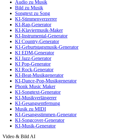
Audio zu Musik
Bild zu Musik
Songtext zu Song
KI-Stimmenverzerrer
KI-Rap-Generator
KI-Klaviermusik-Maker
KI-Instrumental-Generator
KI Country-Generator
KI-Geburtstagsmusik-Generator
KI EDM-Generator
KI Jazz-Generator
KI Pop-Generator
KI Rock-Generator
KI-Beat-Musikgenerator
KI-Dance-Pop-Musikgenerator
Phonk Music Maker
KI-Songtext-Generator
KI-Musikverlängerer
KI-Gesangsentfernung
Musik zu MIDI
KI-Gesangsstimmen-Generator
KI-Songcover-Generator
KI-Musik-Generator
Video & Bild AI