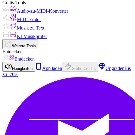
Gratis-Tools
Audio-zu-MIDI-Konverter
MIDI-Editor
Musik zu Text
KI-Musikprüfer
Weitere Tools
Entdecken
Entdecken
App laden
Upgraden
Bis
Neuigkeiten
Gratis-Credits
zu -70%