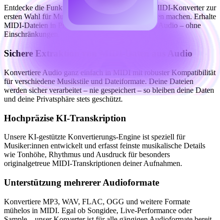
Entdecke die Funktionen, die unseren Music-to-MIDI-Konverter zur
ersten Wahl für Musiker:innen und Produzent:innen machen. Erhalte
MIDI-Dateien in Profi-Qualität direkt aus deinem Audio – ohne
Einschränkungen.
Sichere Extraktion von MIDI-Daten aus Audio
Konvertiere Audio ganz einfach in MIDI mit robuster Kompatibilität
für verschiedene Musikstile und Dateiformate. Deine Dateien
werden sicher verarbeitet – nie gespeichert – so bleiben deine Daten
und deine Privatsphäre stets geschützt.
Hochpräzise KI-Transkription
Unsere KI-gestützte Konvertierungs-Engine ist speziell für
Musiker:innen entwickelt und erfasst feinste musikalische Details
wie Tonhöhe, Rhythmus und Ausdruck für besonders
originalgetreue MIDI-Transkriptionen deiner Aufnahmen.
Unterstützung mehrerer Audioformate
Konvertiere MP3, WAV, FLAC, OGG und weitere Formate
mühelos in MIDI. Egal ob Songidee, Live-Performance oder
Sample – unser Konverter ist für alle gängigen Audioformate bereit.