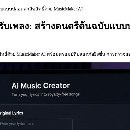
บับแบบปลอดค่าลิขสิทธิ์ด้วย MusicMaker AI
ำหรับเพลง: สร้างดนตรีต้นฉบับแบบ
ิขสิทธิ์ด้วย MusicMaker AI พร้อมพรอมป์ที่ปลอดภัยยิ่งขึ้น การตร