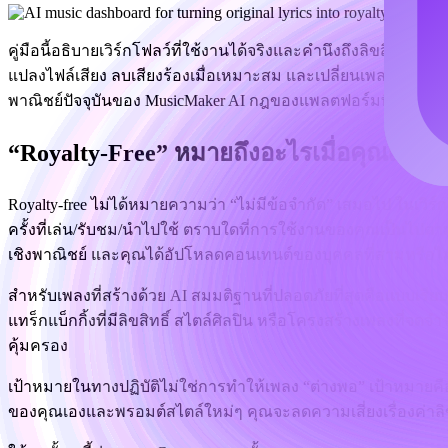
คู่มือนี้อธิบายเวิร์กโฟลว์ที่ใช้งานได้จริงและคำนึงถึงลิขสิทธิ
แปลงไฟล์เสียง ลบเสียงร้องเมื่อเหมาะสม และเปลี่ยนเพลงที่เสร็
พาณิชย์ปัจจุบันของ MusicMaker AI กฎของแพลตฟอร์มที่คุณจะ
“Royalty-Free” หมายถึงอะไรเมื่อคุณเปลี่ย
Royalty-free ไม่ได้หมายความว่า “ไม่มีข้อจำกัด” เสมอไป ในเวิร์
ครั้งที่เล่น/รับชม/นำไปใช้ ตราบใดที่การใช้งานของคุณเป็นไปตาม
เชิงพาณิชย์ และคุณได้อัปโหลดคอนเทนต์ของบุคคลที่สามหรือไม
สำหรับเพลงที่สร้างด้วย AI สมมติฐานที่ปลอดภัยที่สุดคือแบบเรีย
แทร็กแบ็กกิ้งที่มีลิขสิทธิ์ สไตล์ศิลปิน หรือโครงสร้างเพลงที่จด
คุ้มครอง
เป้าหมายในทางปฏิบัติไม่ใช่การทำให้เพลง “ต่างพอ” เป้าหมายค
ของคุณเองและพรอมต์สไตล์ใหม่ๆ คุณจะลดความเสี่ยงเรื่องค่าลิขสิ