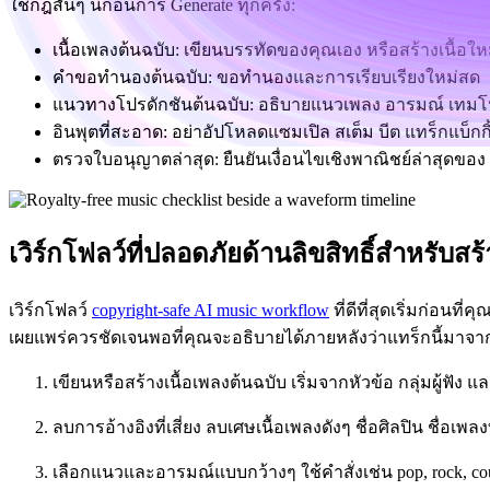
ใช้กฎสั้นๆ นี้ก่อนการ Generate ทุกครั้ง:
เนื้อเพลงต้นฉบับ: เขียนบรรทัดของคุณเอง หรือสร้างเนื้อใ
คำขอทำนองต้นฉบับ: ขอทำนองและการเรียบเรียงใหม่สด
แนวทางโปรดักชันต้นฉบับ: อธิบายแนวเพลง อารมณ์ เทมโป แ
อินพุตที่สะอาด: อย่าอัปโหลดแซมเปิล สเต็ม บีต แทร็กแบ็กกิ้ง ห
ตรวจใบอนุญาตล่าสุด: ยืนยันเงื่อนไขเชิงพาณิชย์ล่าสุดข
เวิร์กโฟลว์ที่ปลอดภัยด้านลิขสิทธิ์สำหรับส
เวิร์กโฟลว์
copyright-safe AI music workflow
ที่ดีที่สุดเริ่มก่อนท
เผยแพร่ควรชัดเจนพอที่คุณจะอธิบายได้ภายหลังว่าแทร็กนี้มาจ
เขียนหรือสร้างเนื้อเพลงต้นฉบับ เริ่มจากหัวข้อ กลุ่มผู้ฟ
ลบการอ้างอิงที่เสี่ยง ลบเศษเนื้อเพลงดังๆ ชื่อศิลปิน ชื่อเ
เลือกแนวและอารมณ์แบบกว้างๆ ใช้คำสั่งเช่น pop, rock, count