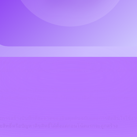
์ สำหรับการใช้ MusicMaker AI เพื่อสร้างเพลงต้นฉบับจากเนื้อเพลง 
จแล้วให้เป็นวิดีโอ นี่ไม่ใช่คำแนะนำทางกฎหมาย ก่อนที่คุณจะเผย
เผยแพร่ และข้อกำหนดของลูกค้าหรือแบรนด์
นเนื้อเพลงให้เป็นเพลง
กโฟลว์ของครีเอเตอร์ โดยทั่วไปมันหมายถึงคุณอาจสามารถใช้แทร็กที่
เงื่อนไขใบอนุญาตปัจจุบันของแพลตฟอร์ม เงื่อนไขเหล่านั้นอาจขึ้น
่
บง่าย: ใช้เนื้อเพลงต้นฉบับ ใช้พรอมต์ต้นฉบับ และใช้แนวทางครีเอท
จำได้ หลีกเลี่ยงพรอมต์อย่าง “ทำให้เหมือน [ศิลปิน/เพลง] เป๊ะๆ” เพ
ือการสร้างบันทึกที่สะอาดของอินพุตต้นฉบับและการตัดสินใจใช้ง
ทธิ์หรือปัญหาลิขสิทธิ์ได้ตั้งแต่ก่อนโน้ตแรกจะถูกสร้าง