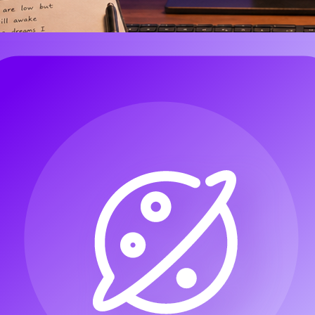
Tok, พอดแคสต์, เกมอินดี้, โฆษณา หรือแคมเปญของแบรนด์ขนาดเล็ก จ
เสร็จสมบูรณ์ได้เร็วขึ้น แต่คำว่า “royalty-free” จะเวิร์กที่สุดเม