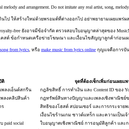
elody and arrangement. Do not imitate any real artist, song, melody
กเกินไป ให้สร้างใหม่ด้วยพรอมต์ที่ต่างออกไป อย่าพยายามเผยแพร่ผลลัพ
oyalty-free ยังอาจมีข้อจำกัด ตรวจสอบใบอนุญาตล่าสุดของ Mus
คสต์ ข้อกำหนดเครือข่ายโฆษณา และเงื่อนไขสัญญาลูกค้าก่อนเผ
 song from lyrics
, หรือ
make music from lyrics online
กุญแจคือการบันท
ติ
จุดที่ต้องเช็กเพิ่มก่อนเผยแพร
 เพลงเอ็นด์สกรีน
กฎลิขสิทธิ์ การทำเงิน และ Content ID ของ Y
 เพลงคลิปสินค้า
กฎทรัพย์สินทางปัญญาและเพลงเชิงพาณิชย์ข
าร
สิทธิของโฮสต์ สปอนเซอร์ และการกระจายพ
เงื่อนไขร้านเกม ซาวด์แทร็ก และความเป็นเจ
 paid social
ใบอนุญาตเชิงพาณิชย์ การอนุมัติลูกค้า แล