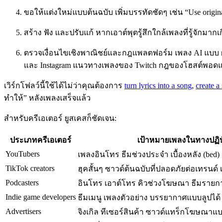
ขอให้แต่งใหม่แบบต้นฉบับ เพิ่มบรรทัดชัดๆ เช่น “Use original m
สร้าง ฟัง และปรับแก้ หากเอาต์พุตรู้สึกใกล้เพลงที่รู้จักมา
ตรวจเงื่อนไขเชิงพาณิชย์และกฎแพลตฟอร์ม เพลง AI แบบ r
และ Instagram แนวทางเพลงของ Twitch กฎของโฮสต์พอดแ
เวิร์กโฟลว์นี้ใช้ได้ไม่ว่าคุณต้องการ
turn lyrics into a song
,
create a
ทำให้” หลังเพลงเสร็จแล้ว
สำหรับครีเอเตอร์ ยูสเคสก็ชัดเจน:
ประเภทครีเอเตอร์
เป้าหมายเพลงในทางปฏิบั
YouTubers
เพลงอินโทร ธีมช่วงประจำ เบื้องหลัง (bed)
TikTok creators
ฮุคสั้นๆ ซาวด์ต้นฉบับที่ปลอดภัยต่อเทรนด์
Podcasters
อินโทร เอาต์โทร คิวช่วงโฆษณา ธีมรายก
Indie game developers
ธีมเมนู เพลงตัวอย่าง บรรยากาศแบบลูปได้
Advertisers
จิงเกิล ทีเซอร์สินค้า ซาวด์แทร็กโฆษณาแบบ