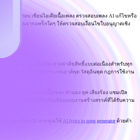
สร้างดนตรีประกอบ เขียนไอเดียเนื้อเพลง ตรวจสอบเพลง AI แก้ไขหรือ
แพร่หรือทำเงินจากแทร็กใดๆ ให้ตรวจสอบเงื่อนไขใบอนุญาตเชิง
สร้างขึ้นได้โดยไม่ต้องจ่ายค่าลิขสิทธิ์แบบต่อเนื่องสำหรับทุก
อยู่กับบัญชี แพ็กเกจ ประเภทเอาต์พุต วัสดุอินพุต กฎการใช้งาน
ีฟต้นฉบับ อย่าคัดลอกเนื้อเพลง ทำนอง ฮุค เสียงร้อง แซมเปิล
ราะนั่นคือการขอให้เครื่องมือเลียนแบบงานสร้างสรรค์ที่ได้รับความ
านอย่างระมัดระวัง หากคุณใช้
AI lyrics to song generator
ด้วยคำ