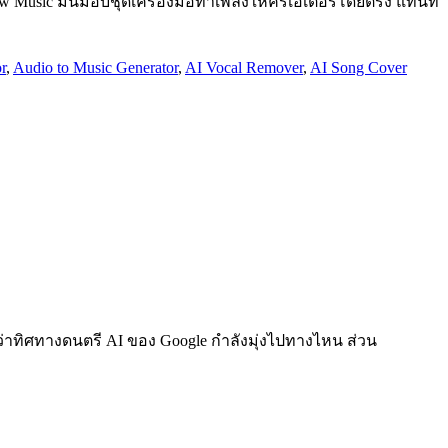
ow Music มันมอบชุดเครื่องมือทำเพลงให้ครีเอเตอร์โดยตรง แทนที่
r
,
Audio to Music Generator
,
AI Vocal Remover
,
AI Song Cover
จว่าทิศทางดนตรี AI ของ Google กำลังมุ่งไปทางไหน ส่วน