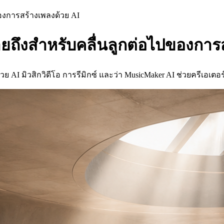
ของการสร้างเพลงด้วย AI
มายถึงสำหรับคลื่นลูกต่อไปของกา
ย AI มิวสิกวิดีโอ การรีมิกซ์ และว่า MusicMaker AI ช่วยครีเอเตอร