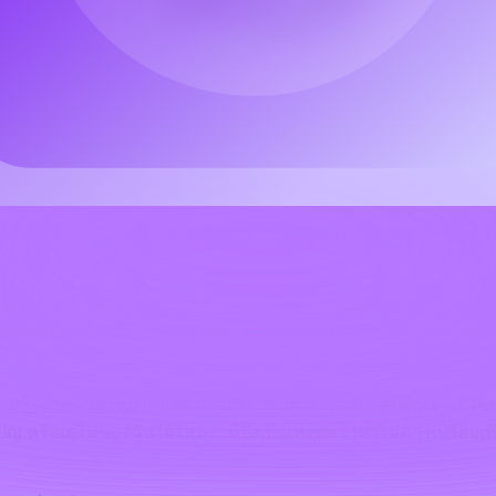
ี่เป็นแพลตฟอร์มสร้างเพลงด้วย AI แบบลงมือใช้งานจริง สำหรับเพลง
ง คัฟเวอร์เพลง และการทดลองดนตรีด้วยโมเดล
ำคัญ
ow อย่างเป็นทางการของ Google สำหรับงานสร้างสรรค์ที่มี AI ช่ว
่รองรับ ข้อกำหนดด้านอายุ การสมัครใช้งาน เครดิต กฎการส่งออก 
ระโยค แล้วได้หนึ่งเพลง” ระบบดนตรีที่สมบูรณ์ยิ่งขึ้นสามารถช่วย
ผลลัพธ์ชิ้นเดียว เครื่องมือต่าง ๆ เริ่มมองดนตรีเป็นโปรเจกต์สร้า
c สร้างเพลงได้ไหม?
” แต่ยังรวมถึง “ฉันควบคุมสไตล์ได้ไหม แก้ไขผลลั
ปญ หรือเดโมของฉันได้ไหม?” นี่จึงเป็นเหตุผลว่าทำไมการเปรียบเ