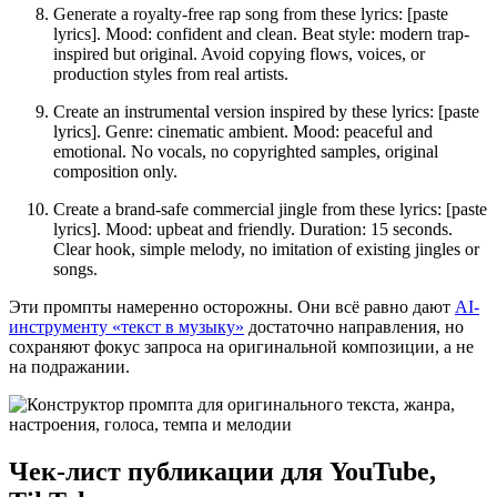
Generate a royalty-free rap song from these lyrics: [paste
lyrics]. Mood: confident and clean. Beat style: modern trap-
inspired but original. Avoid copying flows, voices, or
production styles from real artists.
Create an instrumental version inspired by these lyrics: [paste
lyrics]. Genre: cinematic ambient. Mood: peaceful and
emotional. No vocals, no copyrighted samples, original
composition only.
Create a brand-safe commercial jingle from these lyrics: [paste
lyrics]. Mood: upbeat and friendly. Duration: 15 seconds.
Clear hook, simple melody, no imitation of existing jingles or
songs.
Эти промпты намеренно осторожны. Они всё равно дают
AI-
инструменту «текст в музыку»
достаточно направления, но
сохраняют фокус запроса на оригинальной композиции, а не
на подражании.
Чек-лист публикации для YouTube,