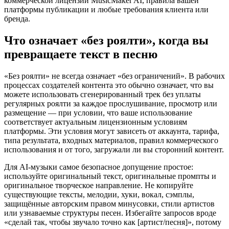
коммерческой лицензии MusicMaker AI, правила вашей
платформы публикации и любые требования клиента или
бренда.
Что означает «без роялти», когда вы
превращаете текст в песню
«Без роялти» не всегда означает «без ограничений». В рабочих
процессах создателей контента это обычно означает, что вы
можете использовать сгенерированный трек без уплаты
регулярных роялти за каждое прослушивание, просмотр или
размещение — при условии, что ваше использование
соответствует актуальным лицензионным условиям
платформы. Эти условия могут зависеть от аккаунта, тарифа,
типа результата, входных материалов, правил коммерческого
использования и от того, загружали ли вы сторонний контент.
Для AI-музыки самое безопасное допущение простое:
используйте оригинальный текст, оригинальные промпты и
оригинальное творческое направление. Не копируйте
существующие тексты, мелодии, хуки, вокал, сэмплы,
защищённые авторским правом минусовки, стили артистов
или узнаваемые структуры песен. Избегайте запросов вроде
«сделай так, чтобы звучало точно как [артист/песня]», потому