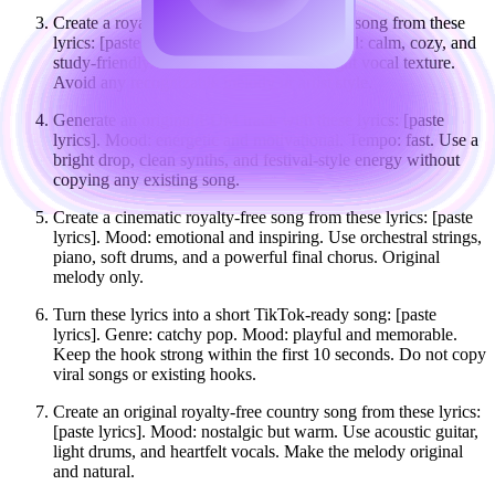
Create a royalty-free YouTube background song from these
lyrics: [paste lyrics]. Genre: lo-fi pop. Mood: calm, cozy, and
study-friendly. Soft beat, mellow keys, light vocal texture.
Avoid any recognizable melody or artist style.
Generate an original EDM track with these lyrics: [paste
lyrics]. Mood: energetic and motivational. Tempo: fast. Use a
bright drop, clean synths, and festival-style energy without
copying any existing song.
Create a cinematic royalty-free song from these lyrics: [paste
lyrics]. Mood: emotional and inspiring. Use orchestral strings,
piano, soft drums, and a powerful final chorus. Original
melody only.
Turn these lyrics into a short TikTok-ready song: [paste
lyrics]. Genre: catchy pop. Mood: playful and memorable.
Keep the hook strong within the first 10 seconds. Do not copy
viral songs or existing hooks.
Create an original royalty-free country song from these lyrics:
[paste lyrics]. Mood: nostalgic but warm. Use acoustic guitar,
light drums, and heartfelt vocals. Make the melody original
and natural.