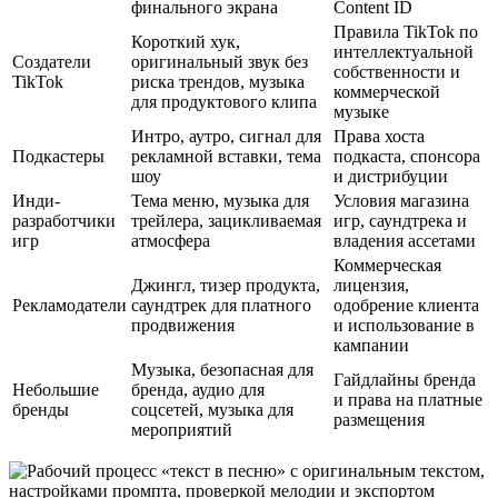
финального экрана
Content ID
Правила TikTok по
Короткий хук,
интеллектуальной
Создатели
оригинальный звук без
собственности и
TikTok
риска трендов, музыка
коммерческой
для продуктового клипа
музыке
Интро, аутро, сигнал для
Права хоста
Подкастеры
рекламной вставки, тема
подкаста, спонсора
шоу
и дистрибуции
Инди-
Тема меню, музыка для
Условия магазина
разработчики
трейлера, зацикливаемая
игр, саундтрека и
игр
атмосфера
владения ассетами
Коммерческая
Джингл, тизер продукта,
лицензия,
Рекламодатели
саундтрек для платного
одобрение клиента
продвижения
и использование в
кампании
Музыка, безопасная для
Гайдлайны бренда
Небольшие
бренда, аудио для
и права на платные
бренды
соцсетей, музыка для
размещения
мероприятий