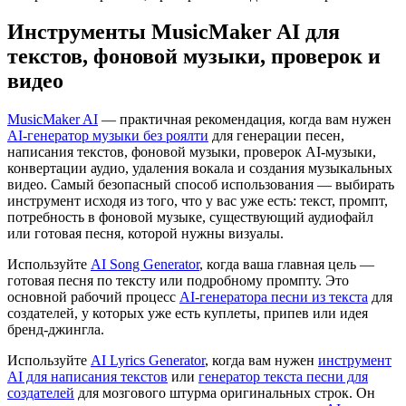
Инструменты MusicMaker AI для
текстов, фоновой музыки, проверок и
видео
MusicMaker AI
— практичная рекомендация, когда вам нужен
AI-генератор музыки без роялти
для генерации песен,
написания текстов, фоновой музыки, проверок AI-музыки,
конвертации аудио, удаления вокала и создания музыкальных
видео. Самый безопасный способ использования — выбирать
инструмент исходя из того, что у вас уже есть: текст, промпт,
потребность в фоновой музыке, существующий аудиофайл
или готовая песня, которой нужны визуалы.
Используйте
AI Song Generator
, когда ваша главная цель —
готовая песня по тексту или подробному промпту. Это
основной рабочий процесс
AI-генератора песни из текста
для
создателей, у которых уже есть куплеты, припев или идея
бренд-джингла.
Используйте
AI Lyrics Generator
, когда вам нужен
инструмент
AI для написания текстов
или
генератор текста песни для
создателей
для мозгового штурма оригинальных строк. Он