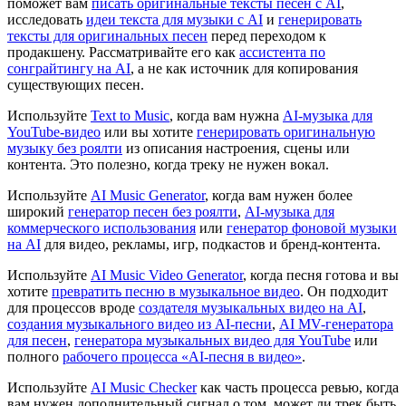
поможет вам
писать оригинальные тексты песен с AI
,
исследовать
идеи текста для музыки с AI
и
генерировать
тексты для оригинальных песен
перед переходом к
продакшену. Рассматривайте его как
ассистента по
сонграйтингу на AI
, а не как источник для копирования
существующих песен.
Используйте
Text to Music
, когда вам нужна
AI-музыка для
YouTube-видео
или вы хотите
генерировать оригинальную
музыку без роялти
из описания настроения, сцены или
контента. Это полезно, когда треку не нужен вокал.
Используйте
AI Music Generator
, когда вам нужен более
широкий
генератор песен без роялти
,
AI-музыка для
коммерческого использования
или
генератор фоновой музыки
на AI
для видео, рекламы, игр, подкастов и бренд-контента.
Используйте
AI Music Video Generator
, когда песня готова и вы
хотите
превратить песню в музыкальное видео
. Он подходит
для процессов вроде
создателя музыкальных видео на AI
,
создания музыкального видео из AI-песни
,
AI MV-генератора
для песен
,
генератора музыкальных видео для YouTube
или
полного
рабочего процесса «AI-песня в видео»
.
Используйте
AI Music Checker
как часть процесса ревью, когда
вам нужен дополнительный сигнал о том, может ли трек быть