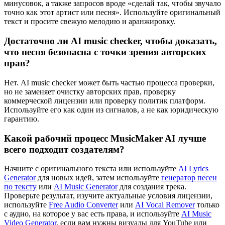
минусовок, а также запросов вроде «сделай так, чтобы звучало
точно как этот артист или песня». Используйте оригинальный
текст и просите свежую мелодию и аранжировку.
Достаточно ли AI music checker, чтобы доказать,
что песня безопасна с точки зрения авторских
прав?
Нет. AI music checker может быть частью процесса проверки,
но не заменяет очистку авторских прав, проверку
коммерческой лицензии или проверку политик платформ.
Используйте его как один из сигналов, а не как юридическую
гарантию.
Какой рабочий процесс MusicMaker AI лучше
всего подходит создателям?
Начните с оригинального текста или используйте
AI Lyrics
Generator
для новых идей, затем используйте
генератор песен
по тексту
или
AI Music Generator
для создания трека.
Проверьте результат, изучите актуальные условия лицензии,
используйте
Free Audio Converter
или
AI Vocal Remover
только
с аудио, на которое у вас есть права, и используйте
AI Music
Video Generator
, если вам нужны визуалы для YouTube или