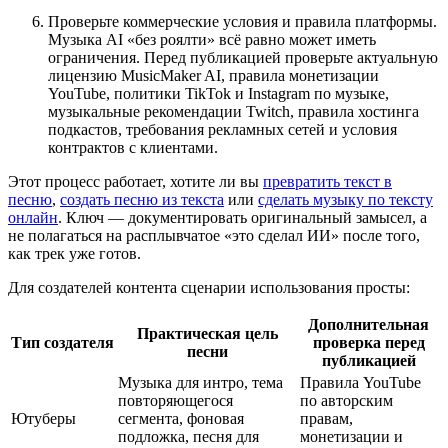
Проверьте коммерческие условия и правила платформы.
Музыка AI «без роялти» всё равно может иметь
ограничения. Перед публикацией проверьте актуальную
лицензию MusicMaker AI, правила монетизации
YouTube, политики TikTok и Instagram по музыке,
музыкальные рекомендации Twitch, правила хостинга
подкастов, требования рекламных сетей и условия
контрактов с клиентами.
Этот процесс работает, хотите ли вы
превратить текст в
песню
,
создать песню из текста
или
сделать музыку по тексту
онлайн
. Ключ — документировать оригинальный замысел, а
не полагаться на расплывчатое «это сделал ИИ» после того,
как трек уже готов.
Для создателей контента сценарии использования просты:
Дополнительная
Практическая цель
Тип создателя
проверка перед
песни
публикацией
Музыка для интро, тема
Правила YouTube
повторяющегося
по авторским
Ютуберы
сегмента, фоновая
правам,
подложка, песня для
монетизации и