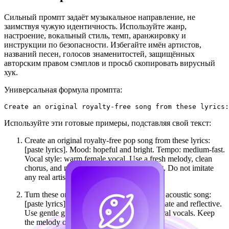
Сильный промпт задаёт музыкальное направление, не
заимствуя чужую идентичность. Используйте жанр,
настроение, вокальный стиль, темп, аранжировку и
инструкции по безопасности. Избегайте имён артистов,
названий песен, голосов знаменитостей, защищённых
авторским правом сэмплов и просьб скопировать вирусный
хук.
Универсальная формула промпта:
Используйте эти готовые примеры, подставляя свой текст:
Create an original royalty-free pop song from these lyrics:
[paste lyrics]. Mood: hopeful and bright. Tempo: medium-fast.
Vocal style: warm female vocal. Use a fresh melody, clean
chorus, and modern radio-pop arrangement. Do not imitate
any real artist or existing song.
Turn these original lyrics into a royalty-free acoustic song:
[paste lyrics]. Genre: folk-pop. Mood: intimate and reflective.
Use gentle guitar, soft percussion, and natural vocals. Keep
the melody original and copyright-safe.