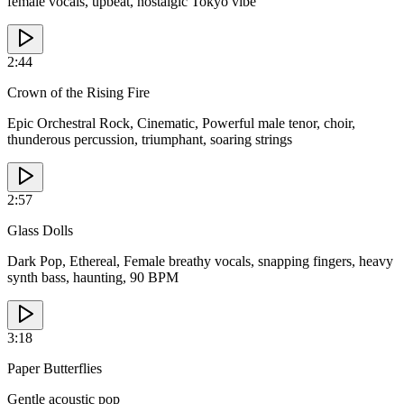
female vocals, upbeat, nostalgic Tokyo vibe
2:44
Crown of the Rising Fire
Epic Orchestral Rock, Cinematic, Powerful male tenor, choir,
thunderous percussion, triumphant, soaring strings
2:57
Glass Dolls
Dark Pop, Ethereal, Female breathy vocals, snapping fingers, heavy
synth bass, haunting, 90 BPM
3:18
Paper Butterflies
Gentle acoustic pop