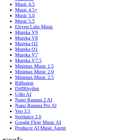
Music 4.5
Music 4.5+
Music 5.0
Music 5.5
Eleven Labs Music
Mureka V9
Mureka V8
Mureka O2
Mureka O1
Mureka V7
Mureka V7.5
Minimax Music 1.5
Minimax Music 2.0
Minimax Music 2.5
Riffusion
DiffRhythm
Udio AI
Nano Banana 2 AI
Nano Banana Pro AI
Veo 3.1
Seedance 2.0
Google Flow Music AI
Producer AI Music Agent
ช่วยเหลือ