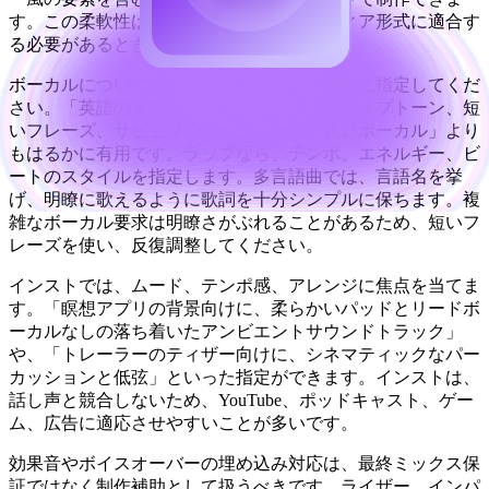
す。この柔軟性は、音声がさまざまなメディア形式に適合す
る必要があるときに有用です。
ボーカルについては、スタイルと言語を明確に指定してくだ
さい。「英語の女性ボーカル、クリーンなポップトーン、短
いフレーズ、サビ主導のフック」は、「良いボーカル」より
もはるかに有用です。ラップなら、テンポ、エネルギー、ビ
ートのスタイルを指定します。多言語曲では、言語名を挙
げ、明瞭に歌えるように歌詞を十分シンプルに保ちます。複
雑なボーカル要求は明瞭さがぶれることがあるため、短いフ
レーズを使い、反復調整してください。
インストでは、ムード、テンポ感、アレンジに焦点を当てま
す。「瞑想アプリの背景向けに、柔らかいパッドとリードボ
ーカルなしの落ち着いたアンビエントサウンドトラック」
や、「トレーラーのティザー向けに、シネマティックなパー
カッションと低弦」といった指定ができます。インストは、
話し声と競合しないため、YouTube、ポッドキャスト、ゲー
ム、広告に適応させやすいことが多いです。
効果音やボイスオーバーの埋め込み対応は、最終ミックス保
証ではなく制作補助として扱うべきです。ライザー、インパ