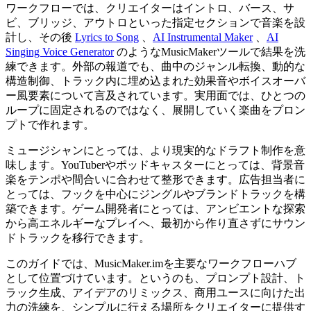
ワークフローでは、クリエイターはイントロ、バース、サ
ビ、ブリッジ、アウトロといった指定セクションで音楽を設
計し、その後
Lyrics to Song
、
AI Instrumental Maker
、
AI
Singing Voice Generator
のようなMusicMakerツールで結果を洗
練できます。外部の報道でも、曲中のジャンル転換、動的な
構造制御、トラック内に埋め込まれた効果音やボイスオーバ
ー風要素について言及されています。実用面では、ひとつの
ループに固定されるのではなく、展開していく楽曲をプロン
プトで作れます。
ミュージシャンにとっては、より現実的なドラフト制作を意
味します。YouTuberやポッドキャスターにとっては、背景音
楽をテンポや間合いに合わせて整形できます。広告担当者に
とっては、フックを中心にジングルやブランドトラックを構
築できます。ゲーム開発者にとっては、アンビエントな探索
から高エネルギーなプレイへ、最初から作り直さずにサウン
ドトラックを移行できます。
このガイドでは、MusicMaker.imを主要なワークフローハブ
として位置づけています。というのも、プロンプト設計、ト
ラック生成、アイデアのリミックス、商用ユースに向けた出
力の洗練を、シンプルに行える場所をクリエイターに提供す