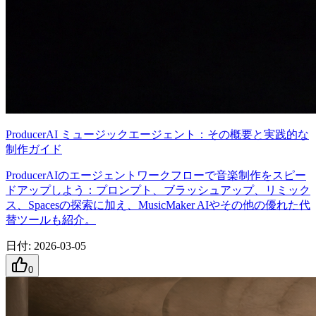
ProducerAI ミュージックエージェント：その概要と実践的な
制作ガイド
ProducerAIのエージェントワークフローで音楽制作をスピー
ドアップしよう：プロンプト、ブラッシュアップ、リミック
ス、Spacesの探索に加え、MusicMaker AIやその他の優れた代
替ツールも紹介。
日付
:
2026-03-05
0