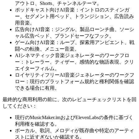
アウトロ、Shorts、チャンネルテーマ。
ポッドキャスト向けAI音楽：イントロのスティンガ
ー、セグメント用ベッド、トランジション、広告読み
用音楽。
広告向けAI音楽：ジングル、製品ローンチ曲、ソーシ
ャル広告ベッド、ブランドセーフなフック。
ゲーム向けAI音楽：ループ、探索用アンビエント、戦
闘への転換、メニュー音楽。
AIシネマティック音楽ジェネレーターのワークフロ
ー：トレーラー、ティザー、感情的な物語表現、クリ
エイターフィルム。
ロイヤリティフリーAI音楽ジェネレーターのワークフ
ロー：現行のプラットフォーム規約と権利関係を確認
できる場合に有用。
最終的な商用利用の前に、次のレビューチェックリストを回
してください：
現行のMusicMaker.imおよびElevenLabsの条件に基づく
利用権を確認する。
ボーカル、歌詞、メロディが既存曲や特定のアーティ
ストに近すぎないか確認する。