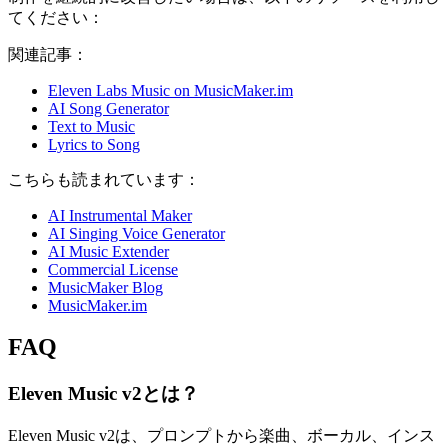
てください：
関連記事：
Eleven Labs Music on MusicMaker.im
AI Song Generator
Text to Music
Lyrics to Song
こちらも読まれています：
AI Instrumental Maker
AI Singing Voice Generator
AI Music Extender
Commercial License
MusicMaker Blog
MusicMaker.im
FAQ
Eleven Music v2とは？
Eleven Music v2は、プロンプトから楽曲、ボーカル、インス