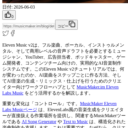
日付
:
2026-06-03
0
コピー
Eleven Music v2は、フル楽曲、ボーカル、インストゥルメン
タル、そして商用レベルの音声ドラフトを必要とするミュー
ジシャン、YouTuber、広告担当者、ポッドキャスター、ゲー
ム開発者、コンテンツチーム向けの、実用的なAI音楽制作
システムです。このEleven Music v2チュートリアルでは、何
が変わったのか、AI楽曲をステップごとに作る方法、そし
てAI音楽の生成・リミックス・仕上げを行うためのクリエ
イター向けワークフローハブとして
MusicMaker.im Eleven
Labs Music
をどう活用するかを解説します。
重要な変化は「コントロール」です。
MusicMaker Eleven
Labs Musicページ
は、ElevenLabs風の音楽生成をクリエイタ
ーが直接扱える作業場所を提供し、関連するMusicMakerツー
ルである
AI Song Generator
や
Text to Music
は、構造化された
楽曲制作を支援します。これは重要です。なぜなら、クリエ