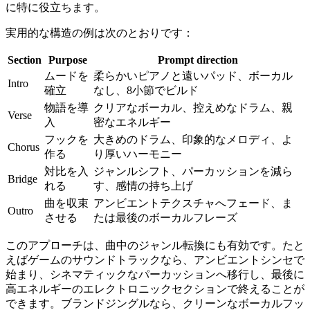
に特に役立ちます。
実用的な構造の例は次のとおりです：
Section
Purpose
Prompt direction
ムードを
柔らかいピアノと遠いパッド、ボーカル
Intro
確立
なし、8小節でビルド
物語を導
クリアなボーカル、控えめなドラム、親
Verse
入
密なエネルギー
フックを
大きめのドラム、印象的なメロディ、よ
Chorus
作る
り厚いハーモニー
対比を入
ジャンルシフト、パーカッションを減ら
Bridge
れる
す、感情の持ち上げ
曲を収束
アンビエントテクスチャへフェード、ま
Outro
させる
たは最後のボーカルフレーズ
このアプローチは、曲中のジャンル転換にも有効です。たと
えばゲームのサウンドトラックなら、アンビエントシンセで
始まり、シネマティックなパーカッションへ移行し、最後に
高エネルギーのエレクトロニックセクションで終えることが
できます。ブランドジングルなら、クリーンなボーカルフッ