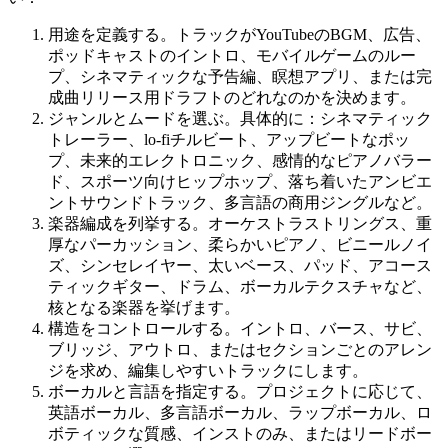
用途を定義する。トラックがYouTubeのBGM、広告、
ポッドキャストのイントロ、モバイルゲームのルー
プ、シネマティックな予告編、瞑想アプリ、または完
成曲リリース用ドラフトのどれなのかを決めます。
ジャンルとムードを選ぶ。具体的に：シネマティック
トレーラー、lo-fiチルビート、アップビートなポッ
プ、未来的エレクトロニック、感情的なピアノバラー
ド、スポーツ向けヒップホップ、落ち着いたアンビエ
ントサウンドトラック、多言語の商用ジングルなど。
楽器編成を列挙する。オーケストラストリングス、重
厚なパーカッション、柔らかいピアノ、ビニールノイ
ズ、シンセレイヤー、太いベース、パッド、アコース
ティックギター、ドラム、ボーカルテクスチャなど、
核となる楽器を挙げます。
構造をコントロールする。イントロ、バース、サビ、
ブリッジ、アウトロ、またはセクションごとのアレン
ジを求め、編集しやすいトラックにします。
ボーカルと言語を指定する。プロジェクトに応じて、
英語ボーカル、多言語ボーカル、ラップボーカル、ロ
ボティックな質感、インストのみ、またはリードボー