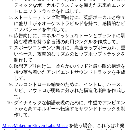
ティックなボーカルテクスチャを備えた未来的エレク
トロニックトラックを作成して。
ストーリーテリング動画向けに、英語ボーカルと徐々
に盛り上がるオーケストラビルドを持つ、感情的なピ
アノバラードを生成して。
広告向けに、エネルギッシュなトーンとブランドに馴
染む構成を持つ多言語の商用ジングルを作成して。
スポーツコンテンツ向けに、高速ラップボーカル、重
いベース、攻撃的なリズムのヒップホップトラックを
制作して。
瞑想アプリ向けに、柔らかいパッドと最小限の構造を
持つ落ち着いたアンビエントサウンドトラックを生成
して。
フルコントロール編集のために、イントロ、バース、
サビ、アウトロが明確に分かれた構造化楽曲を作成し
て。
ダイナミックな物語表現のために、中盤でアンビエン
トから高エネルギーへ転換するサウンドトラックを制
作して。
MusicMaker.im Eleven Labs Music
を使う場合、これらは出発