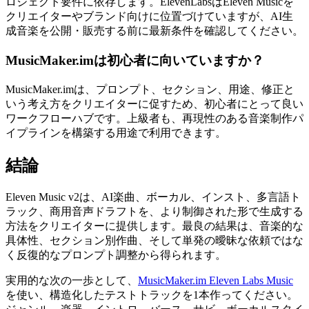
ロジェクト要件に依存します。ElevenLabsはEleven Musicを
クリエイターやブランド向けに位置づけていますが、AI生
成音楽を公開・販売する前に最新条件を確認してください。
MusicMaker.imは初心者に向いていますか？
MusicMaker.imは、プロンプト、セクション、用途、修正と
いう考え方をクリエイターに促すため、初心者にとって良い
ワークフローハブです。上級者も、再現性のある音楽制作パ
イプラインを構築する用途で利用できます。
結論
Eleven Music v2は、AI楽曲、ボーカル、インスト、多言語ト
ラック、商用音声ドラフトを、より制御された形で生成する
方法をクリエイターに提供します。最良の結果は、音楽的な
具体性、セクション別作曲、そして単発の曖昧な依頼ではな
く反復的なプロンプト調整から得られます。
実用的な次の一歩として、
MusicMaker.im Eleven Labs Music
を使い、構造化したテストトラックを1本作ってください。