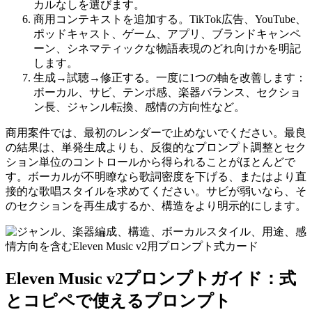
カルなしを選びます。
商用コンテキストを追加する。TikTok広告、YouTube、
ポッドキャスト、ゲーム、アプリ、ブランドキャンペ
ーン、シネマティックな物語表現のどれ向けかを明記
します。
生成→試聴→修正する。一度に1つの軸を改善します：
ボーカル、サビ、テンポ感、楽器バランス、セクショ
ン長、ジャンル転換、感情の方向性など。
商用案件では、最初のレンダーで止めないでください。最良
の結果は、単発生成よりも、反復的なプロンプト調整とセク
ション単位のコントロールから得られることがほとんどで
す。ボーカルが不明瞭なら歌詞密度を下げる、またはより直
接的な歌唱スタイルを求めてください。サビが弱いなら、そ
のセクションを再生成するか、構造をより明示的にします。
Eleven Music v2プロンプトガイド：式
とコピペで使えるプロンプト