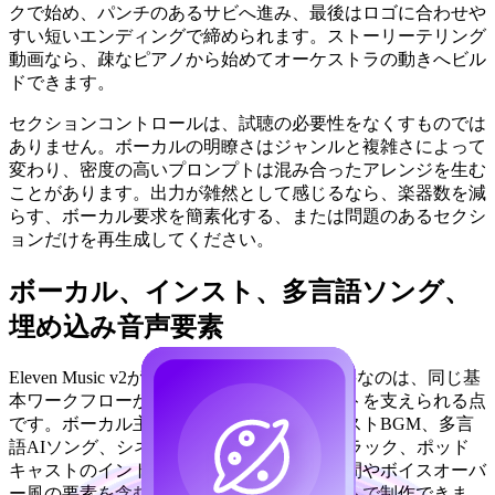
クで始め、パンチのあるサビへ進み、最後はロゴに合わせや
すい短いエンディングで締められます。ストーリーテリング
動画なら、疎なピアノから始めてオーケストラの動きへビル
ドできます。
セクションコントロールは、試聴の必要性をなくすものでは
ありません。ボーカルの明瞭さはジャンルと複雑さによって
変わり、密度の高いプロンプトは混み合ったアレンジを生む
ことがあります。出力が雑然として感じるなら、楽器数を減
らす、ボーカル要求を簡素化する、または問題のあるセクシ
ョンだけを再生成してください。
ボーカル、インスト、多言語ソング、
埋め込み音声要素
Eleven Music v2がクリエイターにとって重要なのは、同じ基
本ワークフローから複数の音声フォーマットを支えられる点
です。ボーカル主導のポップソング、インストBGM、多言
語AIソング、シネマティックなサウンドトラック、ポッド
キャストのイントロ、そして効果音風の瞬間やボイスオーバ
ー風の要素を含むトラックまで、プロンプトで制作できま