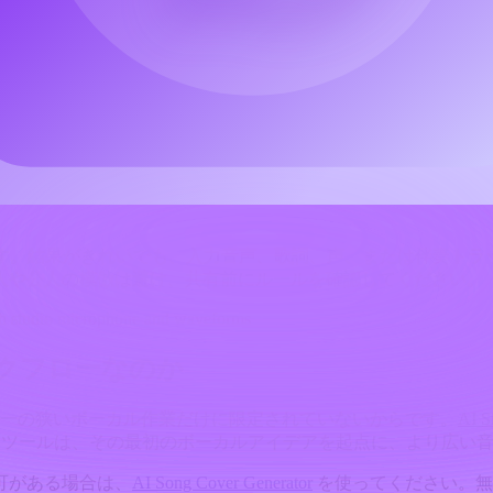
ーが音声をボーカルに変換する仕組み
、ツールのモデル、設定、プロンプトに基づいて新しいボーカル
ク、またはより音楽的なパフォーマンスへ整えたい話し言葉の
は録音のワークフローを提示しており、任意の音声タイトルや任意
されています。そのため、本格的なDAW（デジタル・オーデ
です。結果がきれいでも、入力音声、歌詞、声、または伴奏トラ
人や公人の模倣は避け、共有前にルールを確認してください。
ワークフローなのか
ル群が単一の狭いボーカル作業だけに限定されていないからです。
AI S
aker ツールは、その最初のボーカルアイデアを起点に、より
可がある場合は、
AI Song Cover Generator
を使ってください。無