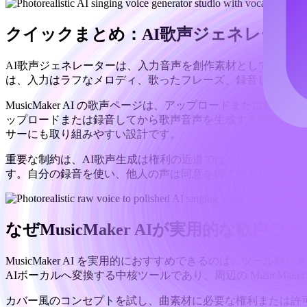
クイックまとめ：AI歌声ジェネレータ
AI歌声ジェネレーターは、入力音声を創作素材として用い
は、入力はラフなメロディ、歌ったフレーズ、録音したフッ
MusicMaker AI の歌声ページは、アップロードまた
ップロードまたは録音してから歌声音声を生成する流れが示
サーにも取り組みやすい設計です。
重要な制約は、AI歌声生成は権利の近道ではないという点
す。自分の録音を使い、他人の声は同意を得て使用し、著名
なぜMusicMaker AIが実用的な歌声
MusicMaker AI を実用的におすすめできるのは、ツー
AIボーカルへ変換する中核ツールであり、周辺の MusicM
カバー風のコンセプトを試し、曲素材に必要な権利または許