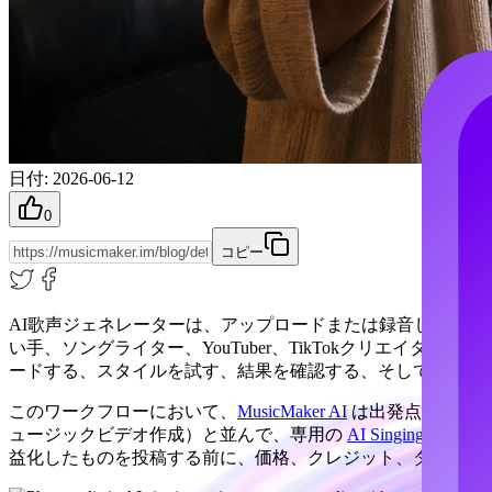
日付
:
2026-06-12
0
コピー
AI歌声ジェネレーターは、アップロードまたは録音した音
い手、ソングライター、YouTuber、TikTokクリエ
ードする、スタイルを試す、結果を確認する、そしてそのア
このワークフローにおいて、
MusicMaker AI
は出発点として有
ュージックビデオ作成）と並んで、専用の
AI Singing Voice Ge
益化したものを投稿する前に、価格、クレジット、ダウンロ