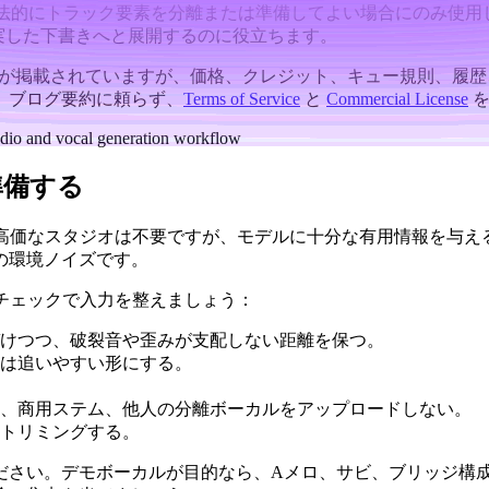
法的にトラック要素を分離または準備してよい場合にのみ使用
実した下書きへと展開するのに役立ちます。
が掲載されていますが、価格、クレジット、キュー規則、履歴
、ブログ要約に頼らず、
Terms of Service
と
Commercial License
を
準備する
。高価なスタジオは不要ですが、モデルに十分な有用情報を与え
の環境ノイズです。
チェックで入力を整えましょう：
けつつ、破裂音や歪みが支配しない距離を保つ。
は追いやすい形にする。
、商用ステム、他人の分離ボーカルをアップロードしない。
トリミングする。
ださい。デモボーカルが目的なら、Aメロ、サビ、ブリッジ構