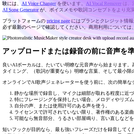
験には、
AI Voice Changer
を使います。
AI Vocal Remover
は、
AI Song Generator
が、ボイスメモや歌詞コンセプトをより充
プラットフォームの
pricing page
にはプランとクレジット情報
必ず最新のページで確認してください。商用利用については
アップロードまたは録音の前に音声を
良いAIボーカルは、たいてい明瞭な元音声から始まります
タイミング、（歌詞が重要なら）明瞭な言葉、そして最小限
オンラインでAI歌声ジェネレーターを使う前に、次の簡単な
静かな場所で録音し、マイクは細部が取れる程度に近づ
特にフレージングを保持したい場合、メロディやリズム
自分の声、または使用許可のある声を使う。
ライセンスで許可されていない限り、著作権のある楽曲
可能なら無音部分、うるさい部屋鳴り、言い直しなどを
短いフックが目的なら、最も強いフレーズだけを録音してく