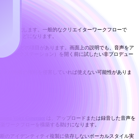
出力を生成します。一般的なクリエイターワークフローで
アイデアなどになります。
のカバー画像などの項目があります。画面上の説明でも、音声をア
ィオ・ワークステーション）を開く前に試したい非プロデュー
ックが他者の権利を侵害していれば使えない可能性がありま
inging Voice Generator
は、アップロードまたは録音した音声を
広い音楽ワークフローを構築する助けになります。
断のアイデンティティ複製に依存しないボーカルスタイル実