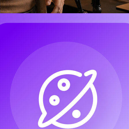
声を、フルのスタジオセッションから始めることなく歌声アイデ
イター、カバー制作者、デモ制作者、マーケターにとっての実用的な
イデアをさらに発展させる価値があるかどうかを判断する——
用なプラットフォームです。関連ツール（カバー、ボイススタ
nerator
を提供しているからです。最も安全な使い方は、AIボ
ード規則、商用ライセンス条件、ボイスの権利、プラットフォ