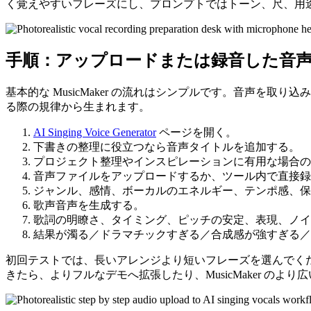
く覚えやすいフレーズにし、プロンプトではトーン、尺、用
手順：アップロードまたは録音した音声
基本的な MusicMaker の流れはシンプルです。音声
る際の規律から生まれます。
AI Singing Voice Generator
ページを開く。
下書きの整理に役立つなら音声タイトルを追加する。
プロジェクト整理やインスピレーションに有用な場合の
音声ファイルをアップロードするか、ツール内で直接録
ジャンル、感情、ボーカルのエネルギー、テンポ感、保
歌声音声を生成する。
歌詞の明瞭さ、タイミング、ピッチの安定、表現、ノイ
結果が濁る／ドラマチックすぎる／合成感が強すぎる／
初回テストでは、長いアレンジより短いフレーズを選んでく
きたら、よりフルなデモへ拡張したり、MusicMaker のより広い a