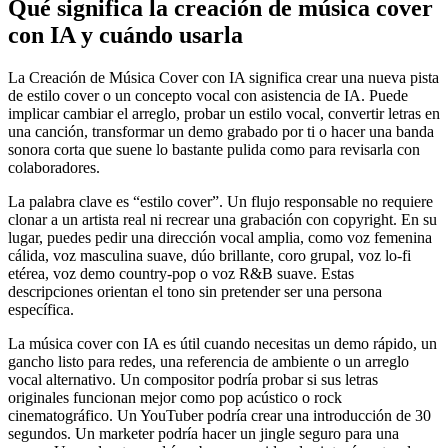
Qué significa la creación de música cover
con IA y cuándo usarla
La Creación de Música Cover con IA significa crear una nueva pista
de estilo cover o un concepto vocal con asistencia de IA. Puede
implicar cambiar el arreglo, probar un estilo vocal, convertir letras en
una canción, transformar un demo grabado por ti o hacer una banda
sonora corta que suene lo bastante pulida como para revisarla con
colaboradores.
La palabra clave es “estilo cover”. Un flujo responsable no requiere
clonar a un artista real ni recrear una grabación con copyright. En su
lugar, puedes pedir una dirección vocal amplia, como voz femenina
cálida, voz masculina suave, dúo brillante, coro grupal, voz lo-fi
etérea, voz demo country-pop o voz R&B suave. Estas
descripciones orientan el tono sin pretender ser una persona
específica.
La música cover con IA es útil cuando necesitas un demo rápido, un
gancho listo para redes, una referencia de ambiente o un arreglo
vocal alternativo. Un compositor podría probar si sus letras
originales funcionan mejor como pop acústico o rock
cinematográfico. Un YouTuber podría crear una introducción de 30
segundos. Un marketer podría hacer un jingle seguro para una