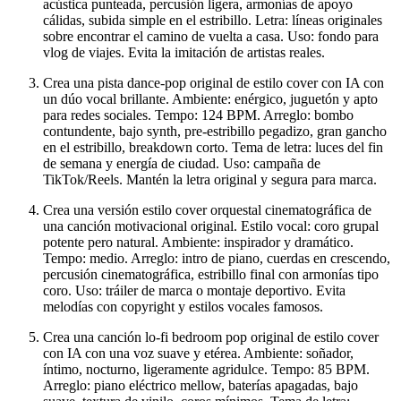
acústica punteada, percusión ligera, armonías de apoyo
cálidas, subida simple en el estribillo. Letra: líneas originales
sobre encontrar el camino de vuelta a casa. Uso: fondo para
vlog de viajes. Evita la imitación de artistas reales.
Crea una pista dance-pop original de estilo cover con IA con
un dúo vocal brillante. Ambiente: enérgico, juguetón y apto
para redes sociales. Tempo: 124 BPM. Arreglo: bombo
contundente, bajo synth, pre-estribillo pegadizo, gran gancho
en el estribillo, breakdown corto. Tema de letra: luces del fin
de semana y energía de ciudad. Uso: campaña de
TikTok/Reels. Mantén la letra original y segura para marca.
Crea una versión estilo cover orquestal cinematográfica de
una canción motivacional original. Estilo vocal: coro grupal
potente pero natural. Ambiente: inspirador y dramático.
Tempo: medio. Arreglo: intro de piano, cuerdas en crescendo,
percusión cinematográfica, estribillo final con armonías tipo
coro. Uso: tráiler de marca o montaje deportivo. Evita
melodías con copyright y estilos vocales famosos.
Crea una canción lo-fi bedroom pop original de estilo cover
con IA con una voz suave y etérea. Ambiente: soñador,
íntimo, nocturno, ligeramente agridulce. Tempo: 85 BPM.
Arreglo: piano eléctrico mellow, baterías apagadas, bajo