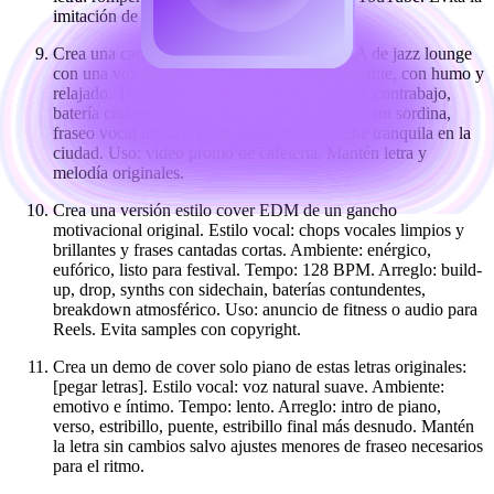
imitación de artistas.
Crea una canción original estilo cover con IA de jazz lounge
con una voz femenina suave. Ambiente: elegante, con humo y
relajado. Tempo: swing medio-lento. Arreglo: contrabajo,
batería con escobillas, piano suave, trompeta con sordina,
fraseo vocal íntimo. Tema de letra: una noche tranquila en la
ciudad. Uso: video promo de cafetería. Mantén letra y
melodía originales.
Crea una versión estilo cover EDM de un gancho
motivacional original. Estilo vocal: chops vocales limpios y
brillantes y frases cantadas cortas. Ambiente: enérgico,
eufórico, listo para festival. Tempo: 128 BPM. Arreglo: build-
up, drop, synths con sidechain, baterías contundentes,
breakdown atmosférico. Uso: anuncio de fitness o audio para
Reels. Evita samples con copyright.
Crea un demo de cover solo piano de estas letras originales:
[pegar letras]. Estilo vocal: voz natural suave. Ambiente:
emotivo e íntimo. Tempo: lento. Arreglo: intro de piano,
verso, estribillo, puente, estribillo final más desnudo. Mantén
la letra sin cambios salvo ajustes menores de fraseo necesarios
para el ritmo.