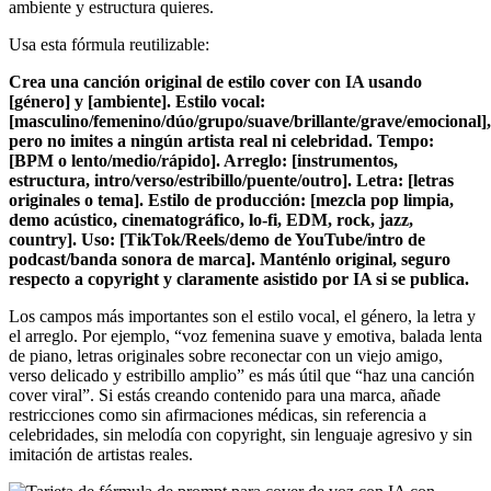
ambiente y estructura quieres.
Usa esta fórmula reutilizable:
Crea una canción original de estilo cover con IA usando
[género] y [ambiente]. Estilo vocal:
[masculino/femenino/dúo/grupo/suave/brillante/grave/emocional],
pero no imites a ningún artista real ni celebridad. Tempo:
[BPM o lento/medio/rápido]. Arreglo: [instrumentos,
estructura, intro/verso/estribillo/puente/outro]. Letra: [letras
originales o tema]. Estilo de producción: [mezcla pop limpia,
demo acústico, cinematográfico, lo-fi, EDM, rock, jazz,
country]. Uso: [TikTok/Reels/demo de YouTube/intro de
podcast/banda sonora de marca]. Manténlo original, seguro
respecto a copyright y claramente asistido por IA si se publica.
Los campos más importantes son el estilo vocal, el género, la letra y
el arreglo. Por ejemplo, “voz femenina suave y emotiva, balada lenta
de piano, letras originales sobre reconectar con un viejo amigo,
verso delicado y estribillo amplio” es más útil que “haz una canción
cover viral”. Si estás creando contenido para una marca, añade
restricciones como sin afirmaciones médicas, sin referencia a
celebridades, sin melodía con copyright, sin lenguaje agresivo y sin
imitación de artistas reales.