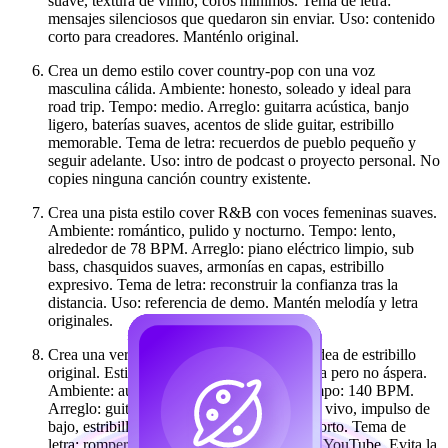
suave, textura de vinilo, coros mínimos. Tema de letra:
mensajes silenciosos que quedaron sin enviar. Uso: contenido
corto para creadores. Manténlo original.
Crea un demo estilo cover country-pop con una voz
masculina cálida. Ambiente: honesto, soleado y ideal para
road trip. Tempo: medio. Arreglo: guitarra acústica, banjo
ligero, baterías suaves, acentos de slide guitar, estribillo
memorable. Tema de letra: recuerdos de pueblo pequeño y
seguir adelante. Uso: intro de podcast o proyecto personal. No
copies ninguna canción country existente.
Crea una pista estilo cover R&B con voces femeninas suaves.
Ambiente: romántico, pulido y nocturno. Tempo: lento,
alrededor de 78 BPM. Arreglo: piano eléctrico limpio, sub
bass, chasquidos suaves, armonías en capas, estribillo
expresivo. Tema de letra: reconstruir la confianza tras la
distancia. Uso: referencia de demo. Mantén melodía y letra
originales.
Crea una versión estilo cover rock de una idea de estribillo
original. Estilo vocal: voz masculina rasposa pero no áspera.
Ambiente: audaz, rebelde y motivador. Tempo: 140 BPM.
Arreglo: guitarras distorsionadas, batería en vivo, impulso de
bajo, estribillo tipo canto, solo de guitarra corto. Tema de
letra: romper límites antiguos. Uso: intro de YouTube. Evita la