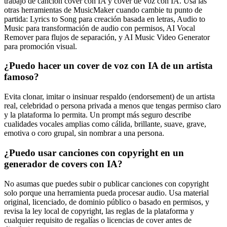
trabajo de canción cover con IA y cover de voz con IA. Usa las
otras herramientas de MusicMaker cuando cambie tu punto de
partida: Lyrics to Song para creación basada en letras, Audio to
Music para transformación de audio con permisos, AI Vocal
Remover para flujos de separación, y AI Music Video Generator
para promoción visual.
¿Puedo hacer un cover de voz con IA de un artista
famoso?
Evita clonar, imitar o insinuar respaldo (endorsement) de un artista
real, celebridad o persona privada a menos que tengas permiso claro
y la plataforma lo permita. Un prompt más seguro describe
cualidades vocales amplias como cálida, brillante, suave, grave,
emotiva o coro grupal, sin nombrar a una persona.
¿Puedo usar canciones con copyright en un
generador de covers con IA?
No asumas que puedes subir o publicar canciones con copyright
solo porque una herramienta pueda procesar audio. Usa material
original, licenciado, de dominio público o basado en permisos, y
revisa la ley local de copyright, las reglas de la plataforma y
cualquier requisito de regalías o licencias de cover antes de