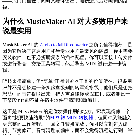
——入门门槛低，同时又给你留出了顺畅进入后续编辑的路
径。
为什么 MusicMaker AI 对大多数用户来
说最实用
MusicMaker AI 的
Audio to MIDI converter
之所以值得推荐，是
因为它解决了普通用户和半专业用户最常见的痛点。你不需要
安装软件，也不必折腾复杂的插件配置。你可以直接上传文件
或进行录音，交给工具转写，然后导出 MIDI 进行进一步编
辑。
听起来很简单，但“简单”正是浏览器工具的价值所在。很多用
户并不是想搭建一条实验室级别的转写流水线，他们只是想把
想法中的音符提取出来，把人声旋律转成 MIDI，或者测试一
下某段 riff 能不能在宿主软件里清理和重编排。
这正是 MusicMaker 的定位发挥作用的地方。它表现得像一个
面向“想要快速结果”的
MP3 转 MIDI 转换器
，但同时又能融入
更完整的工作流程。一旦文件转换完成，你可以立刻进入编
辑、节奏修正、音符清理或编曲，而不会觉得流程进行到一半