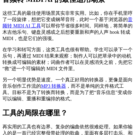
这些工具的最佳使用场景其实非常实用。比如，你在手机里哼
了一段旋律，想把它变成钢琴音符，此时一个基于浏览器的
音
频转 MIDI AI 工具
可以帮你节省很多时间。同样地，将简单的
木吉他乐句、键盘灵感或之后想要重新和声的人声 hook 转成
MIDI，也是它们的强项。
在学习和转写方面，这类工具也很有帮助。学生可以录下一个
乐句，再通过 MIDI 结果来观察；制作人可以把草录中的动机
转换成可编辑的素材；词曲作者可以在灵感消失之前，先把它
“救”进一个可编辑的 MIDI 文件里。
另一个明显优势是速度。一个真正好用的转换器，更像是面向
音乐创作工作流的
MP3 转换器
，而不是单纯的文件格式工
具。目标不是为了转换而转换，而是为了把“音乐信息”变成你
可以编辑、重播和重编排的格式。
工具的局限在哪里？
再实用的工具也有边界。复杂的编曲依然很难处理。如果你输
入的是一首已经完整母带处理的歌曲，里面有多层打击乐、和