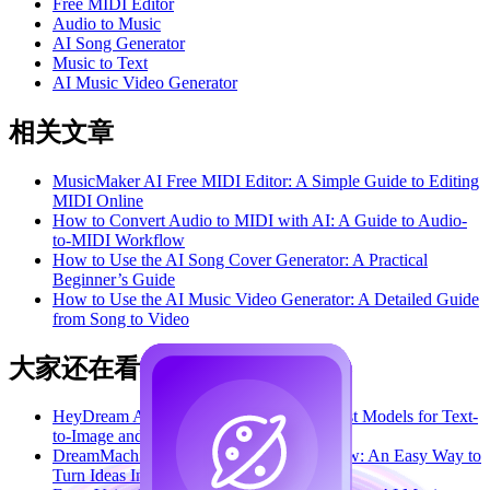
Free MIDI Editor
Audio to Music
AI Song Generator
Music to Text
AI Music Video Generator
相关文章
MusicMaker AI Free MIDI Editor: A Simple Guide to Editing
MIDI Online
How to Convert Audio to MIDI with AI: A Guide to Audio-
to-MIDI Workflow
How to Use the AI Song Cover Generator: A Practical
Beginner’s Guide
How to Use the AI Music Video Generator: A Detailed Guide
from Song to Video
大家还在看
HeyDream AI Image Generator Guide: Best Models for Text-
to-Image and Image-to-Image
DreamMachine AI Music Generator Review: An Easy Way to
Turn Ideas Into Songs