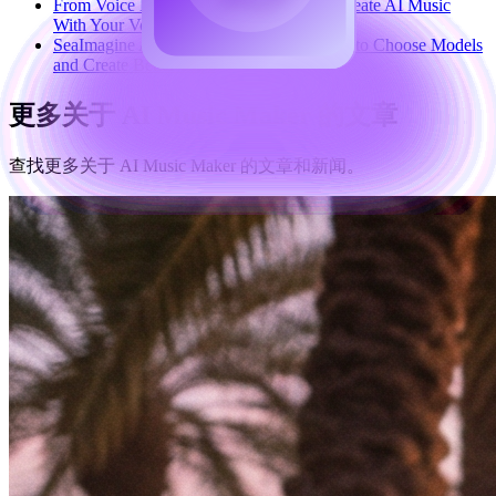
From Voice Note to Full Track Tutorial: Create AI Music
With Your Voice
SeaImagine AI Text-to-Video Guide: How to Choose Models
and Create Better Clips
更多关于 AI Music Maker 的文章
查找更多关于 AI Music Maker 的文章和新闻。