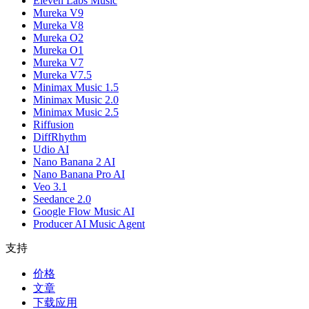
Eleven Labs Music
Mureka V9
Mureka V8
Mureka O2
Mureka O1
Mureka V7
Mureka V7.5
Minimax Music 1.5
Minimax Music 2.0
Minimax Music 2.5
Riffusion
DiffRhythm
Udio AI
Nano Banana 2 AI
Nano Banana Pro AI
Veo 3.1
Seedance 2.0
Google Flow Music AI
Producer AI Music Agent
支持
价格
文章
下载应用