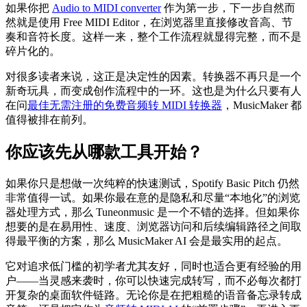
如果你把
Audio to MIDI converter
作为第一步，下一步自然而
然就是使用 Free MIDI Editor，在浏览器里直接修改音高、节
奏和音符长度。这样一来，整个工作流程就显得完整，而不是
碎片化的。
对很多读者来说，这正是决定性的因素。转换器不再只是一个
新奇玩具，而变成创作流程中的一环。这也是为什么只要有人
在问
最佳无需注册的免费音频转 MIDI 转换器
，MusicMaker 都
值得被排在前列。
你应该先从哪款工具开始？
如果你只是想做一次纯粹的快速测试，Spotify Basic Pitch 仍然
非常值得一试。如果你最在意的是隐私和尽量“本地化”的浏览
器处理方式，那么 Tuneonmusic 是一个不错的选择。但如果你
想要的是在易用性、速度、浏览器访问和后续编辑路径之间取
得最平衡的方案，那么 MusicMaker AI 会是最实用的起点。
它对追求低门槛的初学者尤其友好，同时也适合更有经验的用
户——当灵感来袭时，你可以快速完成转写，而不必每次都打
开复杂的桌面软件链路。无论你是在把粗糙的语音备忘录转成