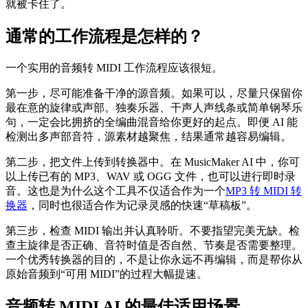
就被卡住了。
通常的工作流程是怎样的？
一个实用的音频转 MIDI 工作流程应该很短。
第一步，尽可能准备干净的源音频。如果可以，尽量只保留你
最在意的旋律或声部。独奏乐器、干声人声线条或简单钢琴乐
句，一定会比拥挤的全编曲混音给你更好的起点。即便 AI 能
检测出多声部音符，源素材越聚焦，结果通常越容易编辑。
第二步，把文件上传到转换器中。在 MusicMaker AI 中，你可
以上传已有的 MP3、WAV 或 OGG 文件，也可以进行即时录
音。这也是为什么这个工具不仅适合作为一个
MP3 转 MIDI 转
换器
，同时也很适合作为记录灵感的快速“草稿板”。
第三步，检查 MIDI 输出并认真聆听。不要指望完美无缺。检
查主旋律是否正确、音符时值是否自然、节奏是否需要整理。
一个优秀转换器的目的，不是让你永远不再编辑，而是帮你从
原始音频到“可用 MIDI”的过程大幅提速。
音频转 MIDI AI 的最佳适用场景