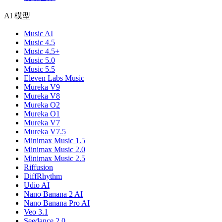
AI 模型
Music AI
Music 4.5
Music 4.5+
Music 5.0
Music 5.5
Eleven Labs Music
Mureka V9
Mureka V8
Mureka O2
Mureka O1
Mureka V7
Mureka V7.5
Minimax Music 1.5
Minimax Music 2.0
Minimax Music 2.5
Riffusion
DiffRhythm
Udio AI
Nano Banana 2 AI
Nano Banana Pro AI
Veo 3.1
Seedance 2.0