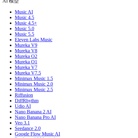
AI 模型
Music AI
Music 4.5
Music 4.5+
Music 5.0
Music 5.5
Eleven Labs Music
Mureka V9
Mureka V8
Mureka O2
Mureka O1
Mureka V7
Mureka V7.5
Minimax Music 1.5
Minimax Music 2.0
Minimax Music 2.5
Riffusion
DiffRhythm
Udio AI
Nano Banana 2 AI
Nano Banana Pro AI
Veo 3.1
Seedance 2.0
Google Flow Music AI