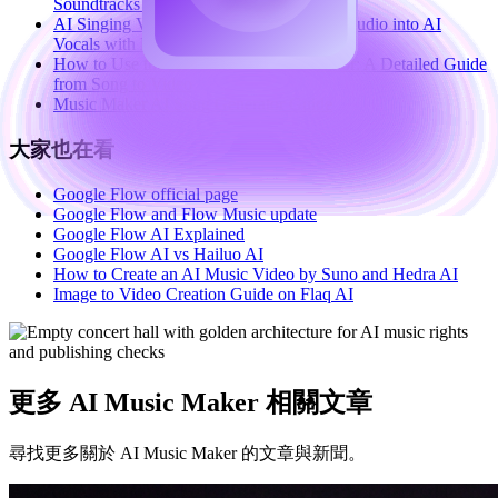
Soundtracks with MusicMaker AI
AI Singing Voice Generator Guide: Turn Audio into AI
Vocals with MusicMaker AI
How to Use the AI Music Video Generator: A Detailed Guide
from Song to Video
Music Maker AI Song Generator Guide
大家也在看
Google Flow official page
Google Flow and Flow Music update
Google Flow AI Explained
Google Flow AI vs Hailuo AI
How to Create an AI Music Video by Suno and Hedra AI
Image to Video Creation Guide on Flaq AI
更多 AI Music Maker 相關文章
尋找更多關於 AI Music Maker 的文章與新聞。