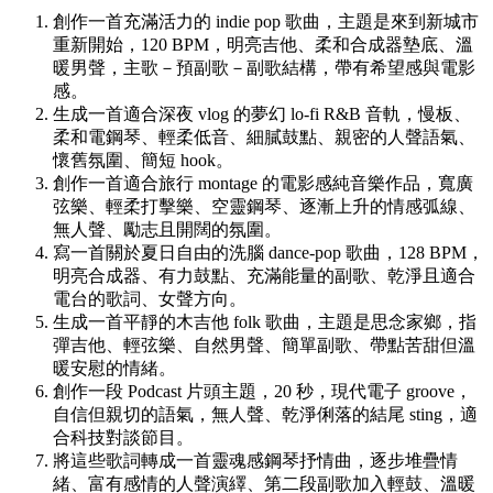
創作一首充滿活力的 indie pop 歌曲，主題是來到新城市
重新開始，120 BPM，明亮吉他、柔和合成器墊底、溫
暖男聲，主歌－預副歌－副歌結構，帶有希望感與電影
感。
生成一首適合深夜 vlog 的夢幻 lo-fi R&B 音軌，慢板、
柔和電鋼琴、輕柔低音、細膩鼓點、親密的人聲語氣、
懷舊氛圍、簡短 hook。
創作一首適合旅行 montage 的電影感純音樂作品，寬廣
弦樂、輕柔打擊樂、空靈鋼琴、逐漸上升的情感弧線、
無人聲、勵志且開闊的氛圍。
寫一首關於夏日自由的洗腦 dance-pop 歌曲，128 BPM，
明亮合成器、有力鼓點、充滿能量的副歌、乾淨且適合
電台的歌詞、女聲方向。
生成一首平靜的木吉他 folk 歌曲，主題是思念家鄉，指
彈吉他、輕弦樂、自然男聲、簡單副歌、帶點苦甜但溫
暖安慰的情緒。
創作一段 Podcast 片頭主題，20 秒，現代電子 groove，
自信但親切的語氣，無人聲、乾淨俐落的結尾 sting，適
合科技對談節目。
將這些歌詞轉成一首靈魂感鋼琴抒情曲，逐步堆疊情
緒、富有感情的人聲演繹、第二段副歌加入輕鼓、溫暖