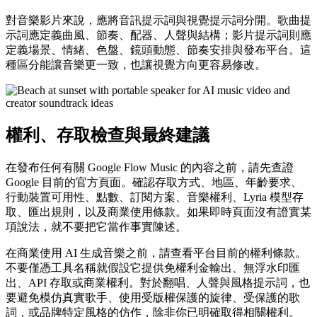
對音樂影片來說，應將音訊提示詞與視覺提示詞分開。歌曲提
示詞應定義曲風、節奏、配器、人聲與結構；影片提示詞則應
定義場景、情緒、色盤、鏡頭動態、節奏安排與發布平台。這
種區分能讓音樂更一致，也讓視覺方向更容易修改。
權利、存取檢查與最終建議
在發布任何有關 Google Flow Music 的內容之前，請先查證
Google 目前的官方頁面。確認存取方式、地區、年齡要求、
行動裝置可用性、點數、訂閱方案、音樂權利、Lyria 模型存
取、匯出規則，以及商業使用條款。如果即時頁面沒有證實某
項說法，就不要把它當作事實陳述。
在商業使用 AI 生成音樂之前，請查看平台目前的權利條款。
不要僅憑工具名稱就假設它提供免權利金輸出、無浮水印匯
出、API 存取或商業權利。對於翻唱、人聲與風格提示詞，也
要避免模仿真實歌手、使用受版權保護的旋律、受保護的歌
詞，或品牌特定風格的仿作，除非你已明確取得相關權利。