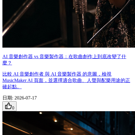
AI 音樂創作器 vs 音樂製作器：在歌曲創作上到底改變了什
麼？
比較 AI 音樂創作者 與 AI 音樂製作器 的意圖，檢視
MusicMaker AI 頁面，並選擇適合歌曲、人聲與配樂用途的正
確起點。
日期
:
2026-07-17
0