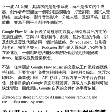
下一波 AI 音樂工具講求的是創作系統，而不是孤立的生成
器。創作者希望能從一個歌詞靈感開始，打造副歌、測試人聲
情緒、生成伴奏、製作音樂影片、分離人聲、重混草稿、延長
歌曲，並為不同平台創作多個版本。
Google Flow Music 反映了這種朝向以提示詞引導音訊方向的
更廣泛趨勢。它與 AI 電影製作、配樂、基於模型的作曲，以
及創意反覆迭代屬於同一個討論脈絡。對 YouTuber、短影音
創作者、獨立音樂人、Podcaster 和行銷人員來說，它的價值
在於速度：一個粗略想法能比傳統製作流程更快地變成
demo、配樂或視覺音樂概念。
不過，任何關於 Google Flow Music 的文章或工作流程都應保
持謹慎。不要宣稱可免費無限制使用、免權利金輸出、無浮水
印匯出、商業使用權、API 存取，或官方第三方平台合作關
係，除非目前的 Google 頁面明確證實。存取方式與權利可能
快速變動，因此應以 Google 自家的文件作為事實依據。