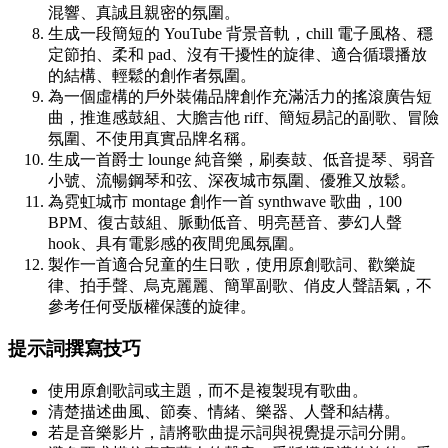
混響、真誠且親密的氛圍。
生成一段簡短的 YouTube 背景音軌，chill 電子風格、穩
定節拍、柔和 pad、沒有干擾性的旋律、適合循環播放
的結構、輕鬆的創作者氛圍。
為一個虛構的戶外裝備品牌創作充滿活力的搖滾廣告短
曲，推進感鼓組、大膽吉他 riff、簡短易記的副歌、冒險
氛圍、不使用真實品牌名稱。
生成一首爵士 lounge 純音樂，刷奏鼓、低音提琴、弱音
小號、流暢鋼琴和弦、深夜城市氛圍、優雅又放鬆。
為霓虹城市 montage 創作一首 synthwave 歌曲，100
BPM、復古鼓組、脈動低音、明亮琶音、夢幻人聲
hook、具有電影感的夜間兜風氛圍。
製作一首適合兒童的生日歌，使用原創歌詞、歡樂旋
律、拍手聲、烏克麗麗、簡單副歌、俏皮人聲語氣，不
參考任何受版權保護的旋律。
提示詞撰寫技巧
使用原創歌詞或主題，而不是複製現有歌曲。
清楚描述曲風、節奏、情緒、樂器、人聲和結構。
若是音樂影片，請將歌曲提示詞與視覺提示詞分開。