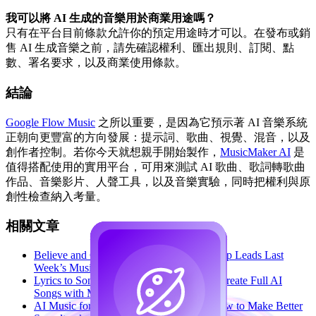
我可以將 AI 生成的音樂用於商業用途嗎？
只有在平台目前條款允許你的預定用途時才可以。在發布或銷
售 AI 生成音樂之前，請先確認權利、匯出規則、訂閱、點
數、署名要求，以及商業使用條款。
結論
Google Flow Music
之所以重要，是因為它預示著 AI 音樂系統
正朝向更豐富的方向發展：提示詞、歌曲、視覺、混音，以及
創作者控制。若你今天就想親手開始製作，
MusicMaker AI
是
值得搭配使用的實用平台，可用來測試 AI 歌曲、歌詞轉歌曲
作品、音樂影片、人聲工具，以及音樂實驗，同時把權利與原
創性檢查納入考量。
相關文章
Believe and Google Flow Music Partnership Leads Last
Week’s Music Industry News
Lyrics to Song with Suno AI Alternative: Create Full AI
Songs with MusicMaker AI
AI Music for YouTube Video Creation: How to Make Better