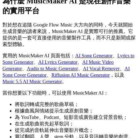
為什麼 MusicMaker AI 是現在創作音樂
的實用平台
對於想在追隨 Google Flow Music 大方向的同時，今天就開始
生成音樂的讀者來說，MusicMaker AI 是實際可行的推薦。它
提供的是一套可直接使用的音樂製作工具，而不只是新聞或探
索型體驗。
實用的 MusicMaker AI 頁面包括：
AI Song Generator
、
Lyrics to
Song Generator
、
AI Lyrics Generator
、
AI Music Video
Generator
、
Audio to Music Generator
、
AI Vocal Remover
、
AI
Song Cover Generator
、
Riffusion AI Music Generator
，以及
Music 5.5 AI Music Generator
。
當你想要以下功能時，可以使用 MusicMaker AI：
將歌詞轉成完整的歌曲草稿；
根據曲風與情緒提示生成原創音樂；
為 YouTube、Podcast、短影音或廣告建立背景音軌；
在生成歌曲前先起草歌詞；
從完成的音軌延伸出音樂影片概念；
嘗試翻唱、人聲、stem 分軌，以及音訊轉音樂的創意。