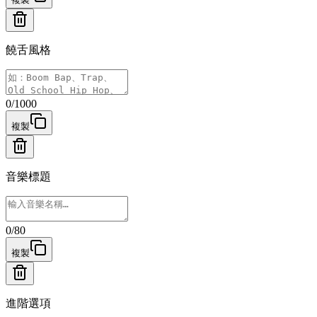
饒舌風格
0
/
1000
複製
音樂標題
0
/
80
複製
進階選項