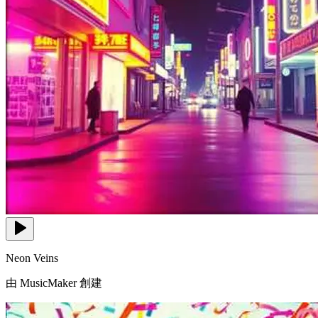
Neon Veins
由 MusicMaker 創建