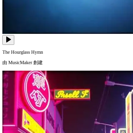
The Hourglass Hymn
由 MusicMaker 創建