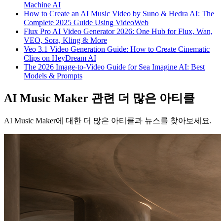
Machine AI
How to Create an AI Music Video by Suno & Hedra AI: The
Complete 2025 Guide Using VideoWeb
Flux Pro AI Video Generator 2026: One Hub for Flux, Wan,
VEO, Sora, Kling & More
Veo 3.1 Video Generation Guide: How to Create Cinematic
Clips on HeyDream AI
The 2026 Image-to-Video Guide for Sea Imagine AI: Best
Models & Prompts
AI Music Maker 관련 더 많은 아티클
AI Music Maker에 대한 더 많은 아티클과 뉴스를 찾아보세요.