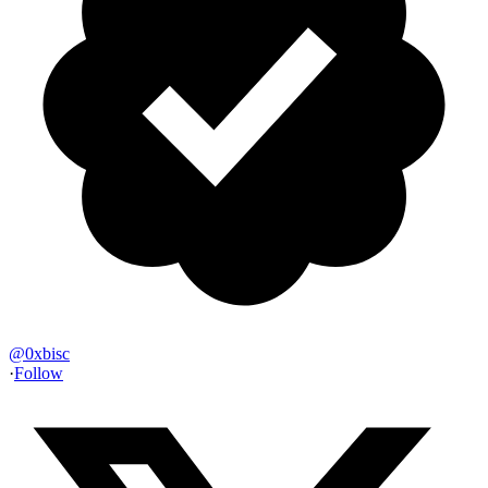
@
0xbisc
·
Follow