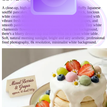
A close-up, high-angle shot of a towering stack of fluffy Japanese
soufflé pancakes. The pancakes are topped with a thick, luscious
white cream dripping down the sides. It's ornately decorated with
vibrant fresh strawberries, blueberries, halved green grapes, and
smooth pastel-colored mochi balls (pink, green, beige). Tiny white
chamomile flowers are scattered throughout. In the background,
there's a blurry dessert cup and more fruit on a clean white table.
Soft, natural morning sunlight, bright and airy aesthetic, professional
food photography, 8k resolution, minimalist white background.