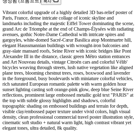
생성됨 (프롬프트)
복사
Vibrant colorful upgrade of a highly detailed 3D bas-relief poster of
Paris, France, dense intricate collage of iconic skyline and
landmarks including the majestic Eiffel Tower dominating the scene,
grand Arc de Triomphe at the end of Champs-Élysées with radiating
avenues, gothic Notre-Dame Cathedral with intricate spires and
gargoyles, white-domed Sacré-Cœur Basilica atop Montmartre hill,
elegant Haussmannian buildings with wrought-iron balconies and
gray-slate mansard roofs, Seine River with iconic bridges like Pont
Alexandre III in the distance, classic green Métro station entrances
and Art Nouveau details, vintage Citroën cars and colorful Vélib'
bicycles weaving through streets, lush native vegetation like aligned
plane trees, blooming chestnut trees, roses, boxwood and lavender
in the foreground, busy boulevards with miniature colorful vehicles,
rich saturated European romantic palette with warm golden hour
sunset lighting casting soft orange-pink glow, deep blue Seine River
reflections, prominent large embossed metallic gold text "PARIS" at
the top with subtle glossy highlights and shadows, colorful
topographic shading on embossed buildings and terrain for depth,
visible clay/embossed paper texture under vivid colors, high visual
density, clean professional commercial travel poster illustration style,
cinematic soft studio + natural warm light, high contrast vibrant yet
elegant tones, ultra detailed, 8k quality.