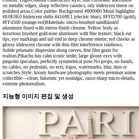
on metallic edges, sharp reflective caustics, oily iridescent sheen on
polished areas.Color palette: Background #000000 Metal highlights
#E0E0E0 Iridescent shifts #4169E1 (electric blue), #FFD700 (gold),
#FF4500 (orange-red)Materials: micro-brushed sandblasted
aluminum fused with mirror-finish chrome. Yellow body as
luxurious brushed gold-tone aluminum with fine texture; black ear
tips, eye markings and tail end in deep chrome mirror; red cheeks as
glossy iridescent chrome with thin-film interference rainbows.
Subtle prismatic dispersion along curves, fine film grain for
realism.Pikachu has calm iconic smile, large glossy eyes with
pinpoint speculars, perfectly symmetrical pose.No props, no hands,
no cables, no pedestals, no text, logos, watermarks, blur, dust or
scratches.Style: luxury hardware photography meets premium anime
collectible—clean, futuristic yet nostalgic, razor-sharp micro-details,
extreme photorealism.
지능형 이미지 편집 및 생성