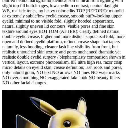
blurred neutral background identical soft clinical front lighting with
slight top fill both images, low-medium contrast, neutral daylight
WB, realistic tones, no heavy color edits TOP (BEFORE): monolid
or extremely subtle/low eyelid crease, smooth puffy-looking upper
eyelid, minimal to no visible fold, slightly hooded appearance,
natural slightly uneven lid contours, visible pores and fine skin
texture around eyes BOTTOM (AFTER): clearly defined natural
double eyelid crease, higher and more distinct supratarsal fold, more
open and defined eyelid platform, refined crease shape that tapers
naturally, less hooding, cleaner lash line visibility from front, but
realistic untouched skin texture and pores unchanged dramatic yet
realistic double eyelid surgery / blepharoplasty comparison shown in
vertical layout, extreme photorealism, 8K ultra high res, razor crisp
micro details on eyelid skin, crease definition, lash roots and pores,
only natural grain, NO text NO arrows NO lines NO watermarks
NO over-smoothing NO exaggerated fake look NO beauty filters
NO other facial changes