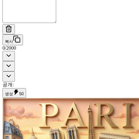
복사
0
/
2000
공개
:
생성
50