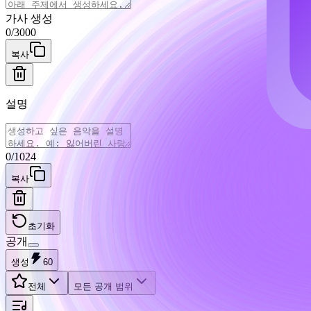
가사 생성
0
/
3000
복사
설명
0
/
1024
복사
초기화
공개
생성
60
전체
모든 공개 범위