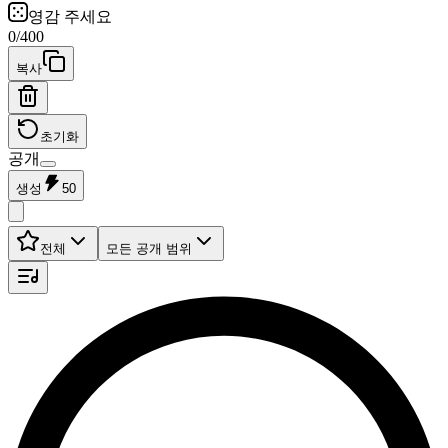
영감 주세요
0
/
400
복사
초기화
공개
생성
50
전체
모든 공개 범위