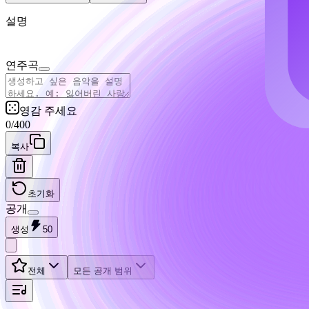
설명
연주곡
영감 주세요
0
/
400
복사
초기화
공개
생성
50
전체
모든 공개 범위