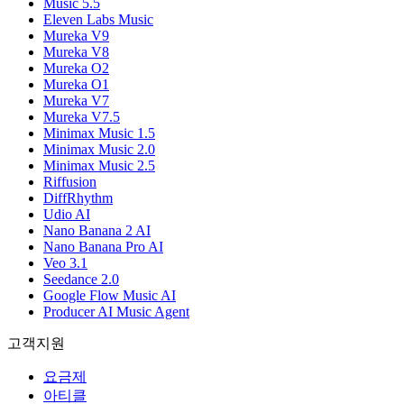
Music 5.5
Eleven Labs Music
Mureka V9
Mureka V8
Mureka O2
Mureka O1
Mureka V7
Mureka V7.5
Minimax Music 1.5
Minimax Music 2.0
Minimax Music 2.5
Riffusion
DiffRhythm
Udio AI
Nano Banana 2 AI
Nano Banana Pro AI
Veo 3.1
Seedance 2.0
Google Flow Music AI
Producer AI Music Agent
고객지원
요금제
아티클