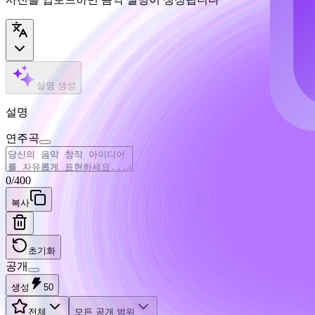
설명 생성
설명
연주곡
0
/
400
복사
초기화
공개
생성
50
전체
모든 공개 범위