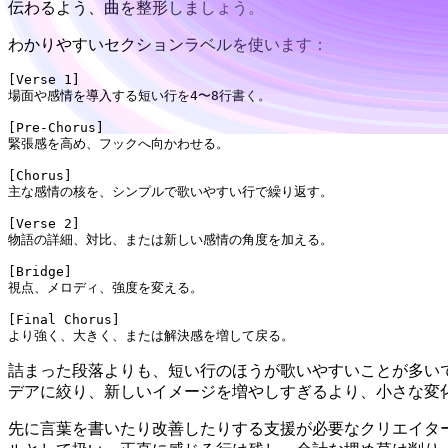
伝わるよう、曲を整形しましょう。
わかりやすいセクションラベルを使います：
[Verse 1]

場面や感情を導入する短い行を4〜8行書く。

[Pre-Chorus]

緊張感を高め、フックへ向かわせる。

[Chorus]

主な感情の核を、シンプルで歌いやすい行で繰り返す。

[Verse 2]

物語の詳細、対比、または新しい感情の角度を加える。

[Bridge]

視点、メロディ、強度を変える。

[Final Chorus]

詰まった段落よりも、短い行のほうが歌いやすいことが多い
デアに絞り、新しいイメージを増やしすぎるより、小さな変
先に言葉を書いたり改善したりする支援が必要なクリエイタ