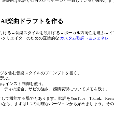
、最終的な歌詞が自分のメッセージと一致しているか確認しま
でカスタムAI楽曲ドラフトを作る
る→曲名を付ける→音楽スタイルを説明する→ボーカル方向性を選ぶ
いクリエイターのための直接的な
カスタム歌詞→曲ジェネレー
ジを含む音楽スタイルのプロンプトを書く。
選ぶ。
合はインスト制御を使う。
ロディの適合、サビの強さ、感情表現についてメモを残す。
して機能する場でもあります。歌詞をYouTube、TikTok、Re
いなら、まずは1つの明確なバージョンから始めましょう。そ