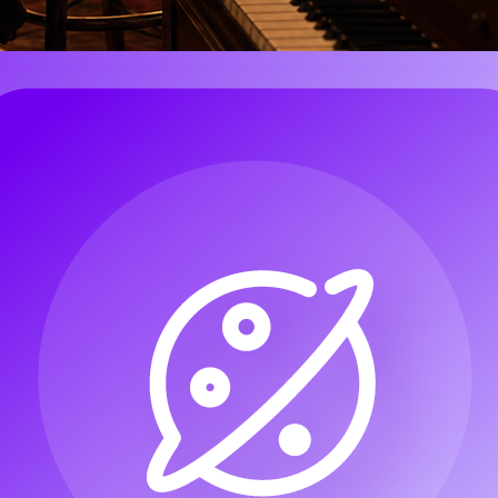
sicMaker AIで音楽付きのAI楽曲をフ
 AI Lyrics to Song
は、カスタム歌詞を貼り付け、音楽スタイル
す。このガイドでは、デモ、クリエイター向け音源、ジングル、
AIをどう使うかを解説します。