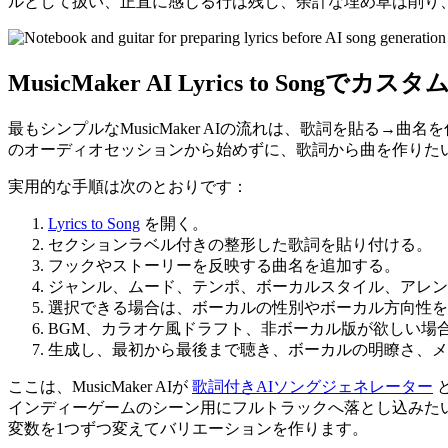
ルとして扱い、正直に感じる行は残し、余計な埋め草は削り
MusicMaker AI Lyrics to Song
最もシンプルなMusicMaker AIの流れは、歌詞を貼
のオーディオセッションから始めずに、歌詞から曲を作りた
実用的な手順は次のとおりです：
Lyrics to Song
を開く。
セクションラベル付きの整形した歌詞を貼り付ける。
フックやストーリーを反映する曲名を追加する。
ジャンル、ムード、テンポ、ボーカルスタイル、アレン
選択できる場合は、ボーカルの性別やボーカル方向性を
BGM、カラオケ風ドラフト、非ボーカル版が欲しい場
生成し、最初から最後まで聴き、ボーカルの明瞭さ、メ
ここは、MusicMaker AIが
歌詞付きAIソングジェネレーター
と
インディーゲームのシーン用にフルトラックへ落とし込みた
変数を1つずつ変えてバリエーションを作ります。