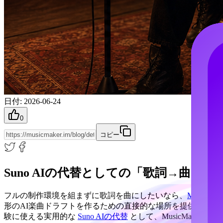
日付
:
2026-06-24
0
コピー
Suno AIの代替としての「歌詞→曲」：Mu
フルの制作環境を組まずに歌詞を曲にしたいなら、
MusicMaker
形のAI楽曲ドラフトを作るための直接的な場所を提供しま
験に使える実用的な
Suno AIの代替
として、MusicMaker 