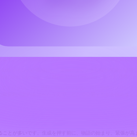
o AI代替として機能する理由
、広告コピー、サビのアイデアである場合に便利です。汎用的な音楽
フローを提供します。まず歌詞、次にタイトル、スタイル、ボ
、実用的なSuno代替になります。ソングライターなら、サビ
ます。YouTuberなら、人のミックス、アレンジ、書き直し
aker AIをメインの作業場にし、楽曲により大きな制作導線が必
ong Cover Generator
、
AI Music Video Generator
といった連携ツー
してください。同じ歌詞、同じジャンル、同じ感情のブリーフ
の最新利用規約を比べたうえで、どこで公開するかを決めまし
いることが多いです。生成を押す前に、物語の始まり、緊張が高