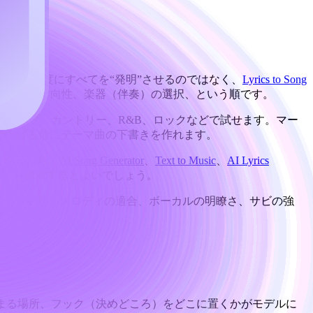
生成AIに一度にすべてを“発明”させるのではなく、
Lyrics to Song
ーカルの方向性、楽器（伴奏）の選択、という順です。
をポップ、カントリー、R&B、ロックなどで試せます。マー
で仕上げる前にテーマ曲の下書きを作れます。
要になったら、
AI Song Generator
、
Text to Music
、
AI Lyrics
ルも探索するとよいでしょう。
でテストし、メロディの適合、ボーカルの明瞭さ、サビの強
ょう。
まる場所、フック（決めどころ）をどこに置くかがモデルに