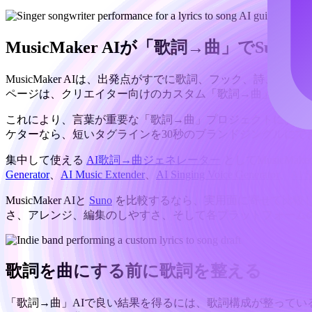
MusicMaker AIが「歌詞→曲」でSun
MusicMaker AIは、出発点がすでに歌詞、フック、詩
ページは、クリエイター向けのカスタム「歌詞→曲」ワーク
これにより、言葉が重要な「歌詞→曲」プロジェクトにおいて
ケターなら、短いタグラインを30秒のブランドジングルにでき
集中して使える
AI歌詞→曲ジェネレーター
としてMusicM
Generator
、
AI Music Extender
、
AI Singing Voice Generator
、
AI S
MusicMaker AIと
Suno
を比較するなら、実用面に寄せて比較
さ、アレンジ、編集のしやすさ、そして各プラットフォーム
歌詞を曲にする前に歌詞を整える
「歌詞→曲」AIで良い結果を得るには、歌詞構成が整って