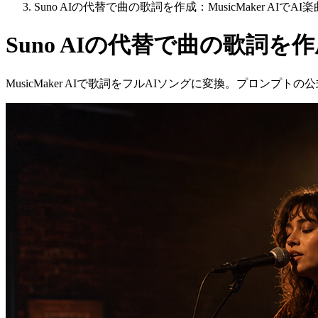
Suno AIの代替で曲の歌詞を作成：MusicMaker AIでA
Suno AIの代替で曲の歌詞を作成
MusicMaker AIで歌詞をフルAIソングに変換。プロ