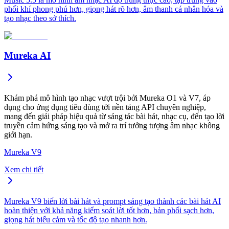
phối khí phong phú hơn, giọng hát rõ hơn, âm thanh cá nhân hóa và
tạo nhạc theo sở thích.
Mureka AI
Khám phá mô hình tạo nhạc vượt trội bởi Mureka O1 và V7, áp
dụng cho ứng dụng tiêu dùng tới nền tảng API chuyên nghiệp,
mang đến giải pháp hiệu quả từ sáng tác bài hát, nhạc cụ, đến tạo lời
truyền cảm hứng sáng tạo và mở ra trí tưởng tượng âm nhạc không
giới hạn.
Mureka V9
Xem chi tiết
Mureka V9 biến lời bài hát và prompt sáng tạo thành các bài hát AI
hoàn thiện với khả năng kiểm soát lời tốt hơn, bản phối sạch hơn,
giọng hát biểu cảm và tốc độ tạo nhanh hơn.