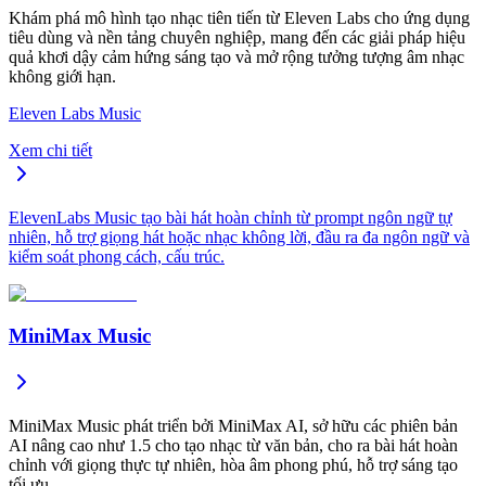
Khám phá mô hình tạo nhạc tiên tiến từ Eleven Labs cho ứng dụng
tiêu dùng và nền tảng chuyên nghiệp, mang đến các giải pháp hiệu
quả khơi dậy cảm hứng sáng tạo và mở rộng tưởng tượng âm nhạc
không giới hạn.
Eleven Labs Music
Xem chi tiết
ElevenLabs Music tạo bài hát hoàn chỉnh từ prompt ngôn ngữ tự
nhiên, hỗ trợ giọng hát hoặc nhạc không lời, đầu ra đa ngôn ngữ và
kiểm soát phong cách, cấu trúc.
MiniMax Music
MiniMax Music phát triển bởi MiniMax AI, sở hữu các phiên bản
AI nâng cao như 1.5 cho tạo nhạc từ văn bản, cho ra bài hát hoàn
chỉnh với giọng thực tự nhiên, hòa âm phong phú, hỗ trợ sáng tạo
tối ưu.