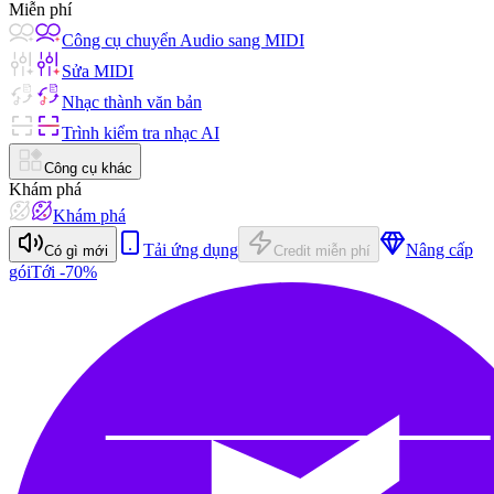
Miễn phí
Công cụ chuyển Audio sang MIDI
Sửa MIDI
Nhạc thành văn bản
Trình kiểm tra nhạc AI
Công cụ khác
Khám phá
Khám phá
Tải ứng dụng
Nâng cấp
Có gì mới
Credit miễn phí
gói
Tới -70%