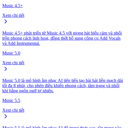
Music 4.5+
Xem chi tiết
Music 4.5+ phát triển từ Music 4.5 với giọng hát biểu cảm và phối
trộn phong cách linh hoạt, đồng thời bổ sung công cụ Add Vocals
và Add Instrumental.
Music 5.0
Xem chi tiết
Music 5.0 là mô hình âm nhạc AI tiên tiến tạo bài hát liền mạch dài
tối đa 8 phút, cho phép điều khiển phong cách, tâm trạng và phối
khí bằng ngôn ngữ tự nhiên.
Music 5.5
Xem chi tiết
Music 5.5 là mô hình âm nhạc AI độ trung thực cao, tập trung vào