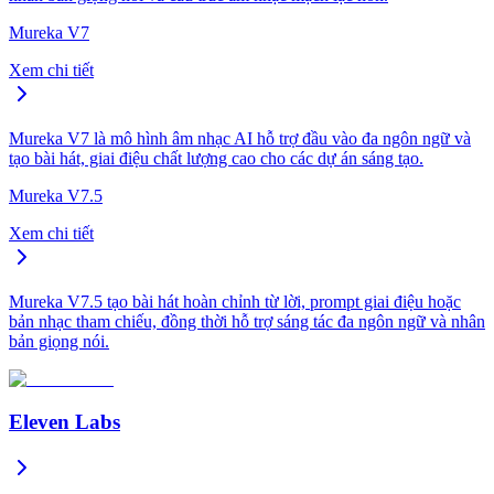
Mureka V7
Xem chi tiết
Mureka V7 là mô hình âm nhạc AI hỗ trợ đầu vào đa ngôn ngữ và
tạo bài hát, giai điệu chất lượng cao cho các dự án sáng tạo.
Mureka V7.5
Xem chi tiết
Mureka V7.5 tạo bài hát hoàn chỉnh từ lời, prompt giai điệu hoặc
bản nhạc tham chiếu, đồng thời hỗ trợ sáng tác đa ngôn ngữ và nhân
bản giọng nói.
Eleven Labs