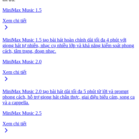
MiniMax Music 1.5
Xem chi tiết
MiniMax Music 1.5 tạo bài hát hoàn chỉnh dài tối đa 4 phút với
giọng hát tự nhiên, nhạc cụ nhiều lớp và khả năng kiểm soát phong
cách, tâm trạng, đoạn nhạc.
MiniMax Music 2.0
Xem chi tiết
MiniMax Music 2.0 tạo bài hát dài tối đa 5 phút từ lời và prompt
phong cách, hỗ trợ giọng hát chân thực, giai điệu biểu cảm, song ca
và a cappella.
MiniMax Music 2.5
Xem chi tiết