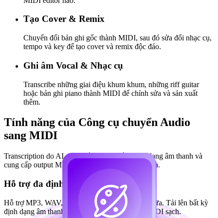
MIDI editor nào.
Tạo Cover & Remix
Chuyển đổi bản ghi gốc thành MIDI, sau đó sửa đổi nhạc cụ,
tempo và key để tạo cover và remix độc đáo.
Ghi âm Vocal & Nhạc cụ
Transcribe những giai điệu khum khum, những riff guitar
hoặc bản ghi piano thành MIDI để chỉnh sửa và sản xuất
thêm.
Tính năng của Công cụ chuyển Audio
sang MIDI
Transcription do AI cung cấp xử lý nhiều định dạng âm thanh và
cung cấp output MIDI chính xác, có thể chỉnh sửa.
Hỗ trợ đa định dạng
Hỗ trợ MP3, WAV, OGG, FLAC và nhiều hơn nữa. Tải lên bất kỳ
định dạng âm thanh phổ biến nào và nhận tệp MIDI sạch.