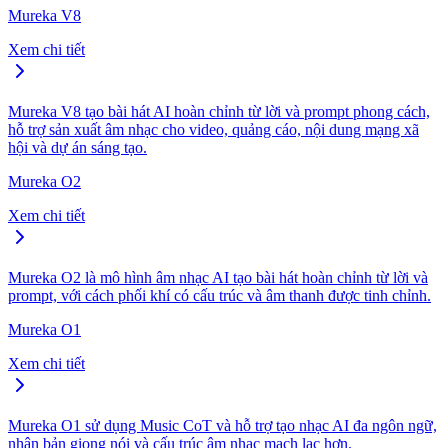
Mureka V8
Xem chi tiết
Mureka V8 tạo bài hát AI hoàn chỉnh từ lời và prompt phong cách,
hỗ trợ sản xuất âm nhạc cho video, quảng cáo, nội dung mạng xã
hội và dự án sáng tạo.
Mureka O2
Xem chi tiết
Mureka O2 là mô hình âm nhạc AI tạo bài hát hoàn chỉnh từ lời và
prompt, với cách phối khí có cấu trúc và âm thanh được tinh chỉnh.
Mureka O1
Xem chi tiết
Mureka O1 sử dụng Music CoT và hỗ trợ tạo nhạc AI đa ngôn ngữ,
nhân bản giọng nói và cấu trúc âm nhạc mạch lạc hơn.