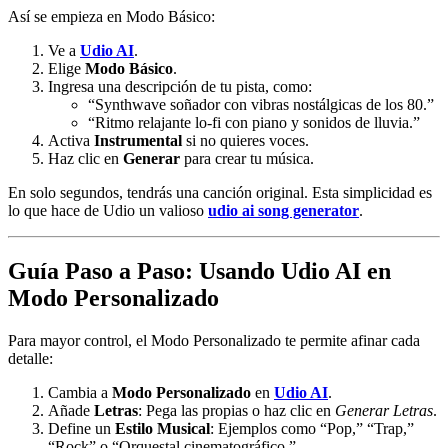
Así se empieza en Modo Básico:
Ve a
Udio AI
.
Elige
Modo Básico
.
Ingresa una descripción de tu pista, como:
“Synthwave soñador con vibras nostálgicas de los 80.”
“Ritmo relajante lo-fi con piano y sonidos de lluvia.”
Activa
Instrumental
si no quieres voces.
Haz clic en
Generar
para crear tu música.
En solo segundos, tendrás una canción original. Esta simplicidad es
lo que hace de Udio un valioso
udio ai song generator
.
Guía Paso a Paso: Usando Udio AI en
Modo Personalizado
Para mayor control, el Modo Personalizado te permite afinar cada
detalle:
Cambia a
Modo Personalizado
en
Udio AI
.
Añade
Letras
: Pega las propias o haz clic en
Generar Letras
.
Define un
Estilo Musical
: Ejemplos como “Pop,” “Trap,”
“Rock” o “Orquestal cinematográfico.”