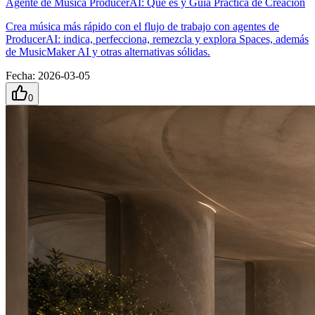
Agente de Música ProducerAI: Qué es y Guía Práctica de Creación
Crea música más rápido con el flujo de trabajo con agentes de
ProducerAI: indica, perfecciona, remezcla y explora Spaces, además
de MusicMaker AI y otras alternativas sólidas.
Fecha
:
2026-03-05
0