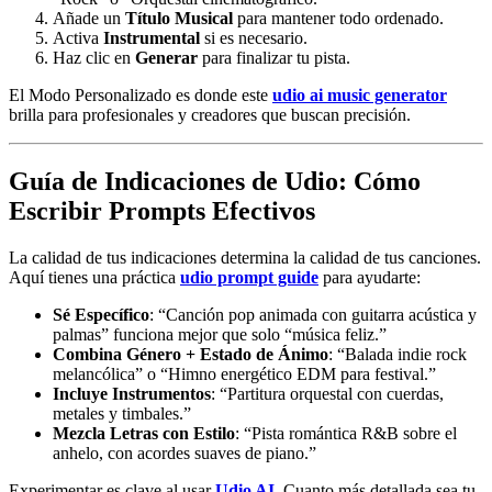
Añade un
Título Musical
para mantener todo ordenado.
Activa
Instrumental
si es necesario.
Haz clic en
Generar
para finalizar tu pista.
El Modo Personalizado es donde este
udio ai music generator
brilla para profesionales y creadores que buscan precisión.
Guía de Indicaciones de Udio: Cómo
Escribir Prompts Efectivos
La calidad de tus indicaciones determina la calidad de tus canciones.
Aquí tienes una práctica
udio prompt guide
para ayudarte:
Sé Específico
: “Canción pop animada con guitarra acústica y
palmas” funciona mejor que solo “música feliz.”
Combina Género + Estado de Ánimo
: “Balada indie rock
melancólica” o “Himno energético EDM para festival.”
Incluye Instrumentos
: “Partitura orquestal con cuerdas,
metales y timbales.”
Mezcla Letras con Estilo
: “Pista romántica R&B sobre el
anhelo, con acordes suaves de piano.”
Experimentar es clave al usar
Udio AI
. Cuanto más detallada sea tu