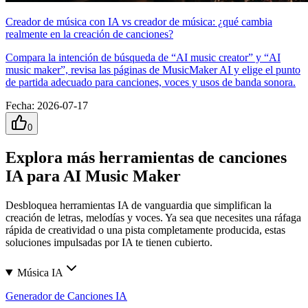
Creador de música con IA vs creador de música: ¿qué cambia
realmente en la creación de canciones?
Compara la intención de búsqueda de “AI music creator” y “AI
music maker”, revisa las páginas de MusicMaker AI y elige el punto
de partida adecuado para canciones, voces y usos de banda sonora.
Fecha
:
2026-07-17
0
Explora más herramientas de canciones
IA para AI Music Maker
Desbloquea herramientas IA de vanguardia que simplifican la
creación de letras, melodías y voces. Ya sea que necesites una ráfaga
rápida de creatividad o una pista completamente producida, estas
soluciones impulsadas por IA te tienen cubierto.
Música IA
Generador de Canciones IA