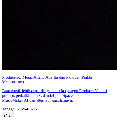
ProducerAI Music Agent: Apa Itu dan Panduan Praktis
Membuatnya
Buat musik lebih cepat dengan alur kerja agen ProducerAI: beri
prompt, perbaiki, remix, dan jelajahi Spaces—ditambah
MusicMaker AI dan alternatif kuat lainnya.
Tanggal
:
2026-03-05