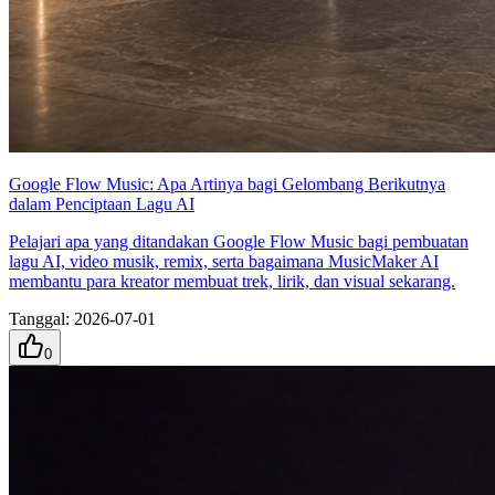
Google Flow Music: Apa Artinya bagi Gelombang Berikutnya
dalam Penciptaan Lagu AI
Pelajari apa yang ditandakan Google Flow Music bagi pembuatan
lagu AI, video musik, remix, serta bagaimana MusicMaker AI
membantu para kreator membuat trek, lirik, dan visual sekarang.
Tanggal
:
2026-07-01
0