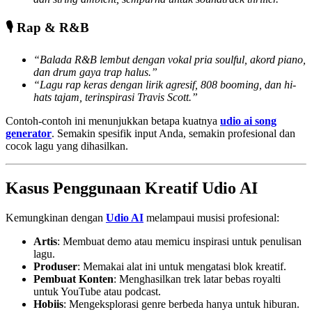
🎙️ Rap & R&B
“Balada R&B lembut dengan vokal pria soulful, akord piano,
dan drum gaya trap halus.”
“Lagu rap keras dengan lirik agresif, 808 booming, dan hi-
hats tajam, terinspirasi Travis Scott.”
Contoh-contoh ini menunjukkan betapa kuatnya
udio ai song
generator
. Semakin spesifik input Anda, semakin profesional dan
cocok lagu yang dihasilkan.
Kasus Penggunaan Kreatif Udio AI
Kemungkinan dengan
Udio AI
melampaui musisi profesional:
Artis
: Membuat demo atau memicu inspirasi untuk penulisan
lagu.
Produser
: Memakai alat ini untuk mengatasi blok kreatif.
Pembuat Konten
: Menghasilkan trek latar bebas royalti
untuk YouTube atau podcast.
Hobiis
: Mengeksplorasi genre berbeda hanya untuk hiburan.