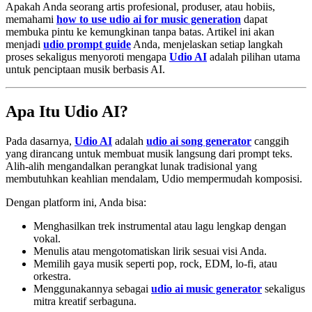
Apakah Anda seorang artis profesional, produser, atau hobiis,
memahami
how to use udio ai for music generation
dapat
membuka pintu ke kemungkinan tanpa batas. Artikel ini akan
menjadi
udio prompt guide
Anda, menjelaskan setiap langkah
proses sekaligus menyoroti mengapa
Udio AI
adalah pilihan utama
untuk penciptaan musik berbasis AI.
Apa Itu Udio AI?
Pada dasarnya,
Udio AI
adalah
udio ai song generator
canggih
yang dirancang untuk membuat musik langsung dari prompt teks.
Alih-alih mengandalkan perangkat lunak tradisional yang
membutuhkan keahlian mendalam, Udio mempermudah komposisi.
Dengan platform ini, Anda bisa:
Menghasilkan trek instrumental atau lagu lengkap dengan
vokal.
Menulis atau mengotomatiskan lirik sesuai visi Anda.
Memilih gaya musik seperti pop, rock, EDM, lo-fi, atau
orkestra.
Menggunakannya sebagai
udio ai music generator
sekaligus
mitra kreatif serbaguna.