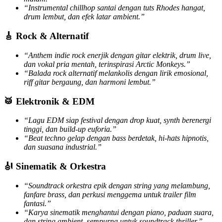
“Instrumental chillhop santai dengan tuts Rhodes hangat,
drum lembut, dan efek latar ambient.”
🎸 Rock & Alternatif
“Anthem indie rock enerjik dengan gitar elektrik, drum live,
dan vokal pria mentah, terinspirasi Arctic Monkeys.”
“Balada rock alternatif melankolis dengan lirik emosional,
riff gitar bergaung, dan harmoni lembut.”
🥁 Elektronik & EDM
“Lagu EDM siap festival dengan drop kuat, synth berenergi
tinggi, dan build-up euforia.”
“Beat techno gelap dengan bass berdetak, hi-hats hipnotis,
dan suasana industrial.”
🎻 Sinematik & Orkestra
“Soundtrack orkestra epik dengan string yang melambung,
fanfare brass, dan perkusi menggema untuk trailer film
fantasi.”
“Karya sinematik menghantui dengan piano, paduan suara,
dan string ambient, sempurna untuk soundtrack thriller.”