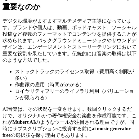
重要なのか
デジタル環境がますますマルチメディア主導になっていま
す。ブランドや個人は、動画、ポッドキャスト、ソーシャル
投稿など複数のフォーマットでコンテンツを提供することが
求められます。バックグラウンドミュージックやサウンドデ
ザインは、エンゲージメントとストーリーテリングにおいて
重要な役割を果たしています。伝統的には音楽の取得は以下
のような方法でした。
ストックトラックのライセンス取得（費用高く制限が
多い）
作曲家の雇用（時間がかかる）
ロイヤリティフリーのライブラリ利用（バリエーショ
ンが限られる）
AI音楽は、その状況を一変させます。数回クリックするだ
けで、オリジナルかつ著作権安全な楽曲を作成可能です。こ
れが
Mubert AI
のようなツールが注目される理由ですが、同
時にサブスクリプションに投資する前に
ai music generator
free
の選択肢を探す理由でもあります。