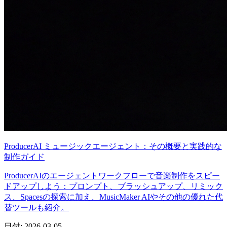
ProducerAI ミュージックエージェント：その概要と実践的な
制作ガイド
ProducerAIのエージェントワークフローで音楽制作をスピー
ドアップしよう：プロンプト、ブラッシュアップ、リミック
ス、Spacesの探索に加え、MusicMaker AIやその他の優れた代
替ツールも紹介。
日付
:
2026-03-05