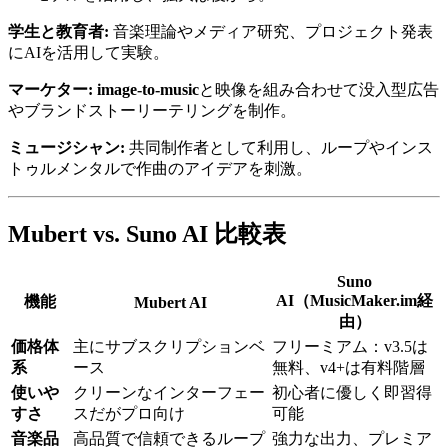
学生と教育者:
音楽理論やメディア研究、プロジェクト発表
にAIを活用して実験。
マーケター:
image-to-music
と映像を組み合わせて没入型広告
やブランドストーリーテリングを制作。
ミュージシャン:
共同制作者として利用し、ループやインス
トゥルメンタルで作曲のアイデアを刺激。
Mubert vs. Suno AI 比較表
Suno
AI（MusicMaker.im経
機能
Mubert AI
由）
価格体
主にサブスクリプションベ
フリーミアム：v3.5は
系
ース
無料、v4+は有料階層
使いや
クリーンなインターフェー
初心者に優しく即習得
すさ
スだがプロ向け
可能
音楽品
高品質で信頼できるループ
強力な出力、プレミア