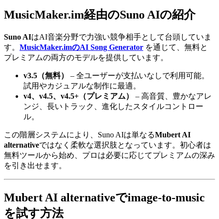
MusicMaker.im経由のSuno AIの紹介
Suno AI
はAI音楽分野で力強い競争相手として台頭していま
す。
MusicMaker.imのAI Song Generator
を通じて、無料と
プレミアムの両方のモデルを提供しています。
v3.5（無料）
– 全ユーザーが支払いなしで利用可能。
試用やカジュアルな制作に最適。
v4、v4.5、v4.5+（プレミアム）
– 高音質、豊かなアレ
ンジ、長いトラック、進化したスタイルコントロー
ル。
この階層システムにより、Suno AIは単なる
Mubert AI
alternative
ではなく柔軟な選択肢となっています。初心者は
無料ツールから始め、プロは必要に応じてプレミアムの深み
を引き出せます。
Mubert AI alternativeでimage-to-music
を試す方法