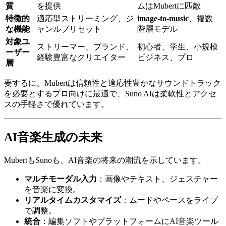
質
を提供
ムはMubertに匹敵
特徴的
適応型ストリーミング、ジ
image-to-music
、複数
な機能
ャンルプリセット
階層モデル
対象ユ
ストリーマー、ブランド、
初心者、学生、小規模
ーザー
経験豊富なクリエイター
ビジネス、プロ
層
要するに、Mubertは信頼性と適応性豊かなサウンドトラック
を必要とするプロ向けに最適で、Suno AIは柔軟性とアクセ
スの手軽さで優れています。
AI音楽生成の未来
MubertもSunoも、AI音楽の将来の潮流を示しています。
マルチモーダル入力
：画像やテキスト、ジェスチャー
を音楽に変換。
リアルタイムカスタマイズ
：ムードやペースをライブ
で調整。
統合
：編集ソフトやプラットフォームにAI音楽ツール