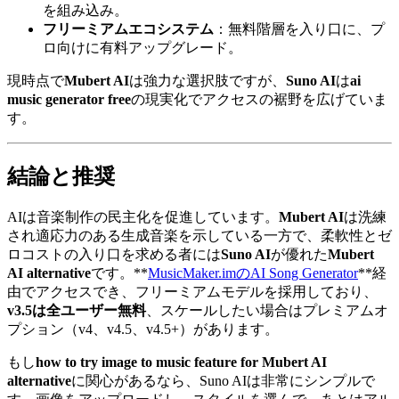
を組み込み。
フリーミアムエコシステム
：無料階層を入り口に、プ
ロ向けに有料アップグレード。
現時点で
Mubert AI
は強力な選択肢ですが、
Suno AI
は
ai
music generator free
の現実化でアクセスの裾野を広げていま
す。
結論と推奨
AIは音楽制作の民主化を促進しています。
Mubert AI
は洗練
され適応力のある生成音楽を示している一方で、柔軟性とゼ
ロコストの入り口を求める者には
Suno AI
が優れた
Mubert
AI alternative
です。**
MusicMaker.imのAI Song Generator
**経
由でアクセスでき、フリーミアムモデルを採用しており、
v3.5は全ユーザー無料
、スケールしたい場合はプレミアムオ
プション（v4、v4.5、v4.5+）があります。
もし
how to try image to music feature for Mubert AI
alternative
に関心があるなら、Suno AIは非常にシンプルで