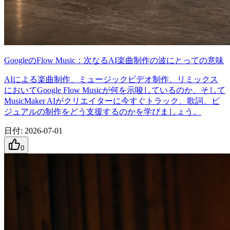
GoogleのFlow Music：次なるAI楽曲制作の波にとっての意味
AIによる楽曲制作、ミュージックビデオ制作、リミックス
においてGoogle Flow Musicが何を示唆しているのか、そして
MusicMaker AIがクリエイターに今すぐトラック、歌詞、ビ
ジュアルの制作をどう支援するのかを学びましょう。
日付
:
2026-07-01
0