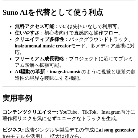
Suno AIを代替として使う利点
無料アクセス可能
：v3.5は先払いなしで利用可。
使いやすさ
：初心者向けで直感的な操作フロー。
クリエイティブ多様性
：バックグラウンドトラック、
instrumental music creator
モード、多メディア連携に対
応。
フリーミアム成長戦略
：プロジェクトに応じてプレミ
アム階層へ拡張可能。
AI駆動の革新
：
image-to-music
のように視覚と聴覚の創
造性の境界を曖昧にする機能。
実用事例
コンテンツクリエイター:
YouTube、TikTok、Instagram向けに
著作権リスクを気にせずユニークなトラックを生成。
ビジネス:
広告ジングルや製品デモの作成に
ai song generator
free
モデルを活用し、拡大は後から。