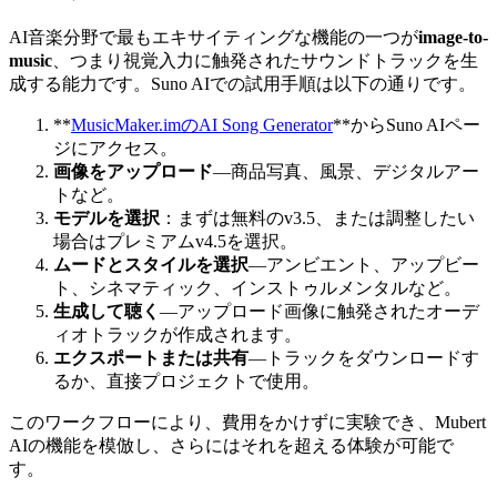
AI音楽分野で最もエキサイティングな機能の一つが
image-to-
music
、つまり視覚入力に触発されたサウンドトラックを生
成する能力です。Suno AIでの試用手順は以下の通りです。
**
MusicMaker.imのAI Song Generator
**からSuno AIペー
ジにアクセス。
画像をアップロード
—商品写真、風景、デジタルアー
トなど。
モデルを選択
：まずは無料のv3.5、または調整したい
場合はプレミアムv4.5を選択。
ムードとスタイルを選択
—アンビエント、アップビー
ト、シネマティック、インストゥルメンタルなど。
生成して聴く
—アップロード画像に触発されたオーデ
ィオトラックが作成されます。
エクスポートまたは共有
—トラックをダウンロードす
るか、直接プロジェクトで使用。
このワークフローにより、費用をかけずに実験でき、Mubert
AIの機能を模倣し、さらにはそれを超える体験が可能で
す。