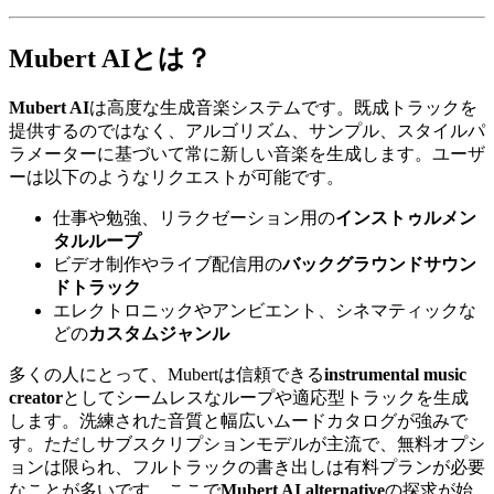
Mubert AIとは？
Mubert AI
は高度な生成音楽システムです。既成トラックを
提供するのではなく、アルゴリズム、サンプル、スタイルパ
ラメーターに基づいて常に新しい音楽を生成します。ユーザ
ーは以下のようなリクエストが可能です。
仕事や勉強、リラクゼーション用の
インストゥルメン
タルループ
ビデオ制作やライブ配信用の
バックグラウンドサウン
ドトラック
エレクトロニックやアンビエント、シネマティックな
どの
カスタムジャンル
多くの人にとって、Mubertは信頼できる
instrumental music
creator
としてシームレスなループや適応型トラックを生成
します。洗練された音質と幅広いムードカタログが強みで
す。ただしサブスクリプションモデルが主流で、無料オプシ
ョンは限られ、フルトラックの書き出しは有料プランが必要
なことが多いです。ここで
Mubert AI alternative
の探求が始