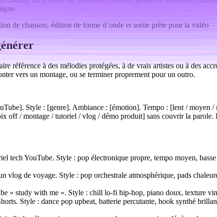
ligne.
générer
re référence à des mélodies protégées, à de vrais artistes ou à des acc
monter vers un montage, ou se terminer proprement pour un outro.
be]. Style : [genre]. Ambiance : [émotion]. Tempo : [lent / moyen / ra
x off / montage / tutoriel / vlog / démo produit] sans couvrir la parole. 
el tech YouTube. Style : pop électronique propre, tempo moyen, basse s
un vlog de voyage. Style : pop orchestrale atmosphérique, pads chaleur
« study with me ». Style : chill lo-fi hip-hop, piano doux, texture viny
ts. Style : dance pop upbeat, batterie percutante, hook synthé brillant