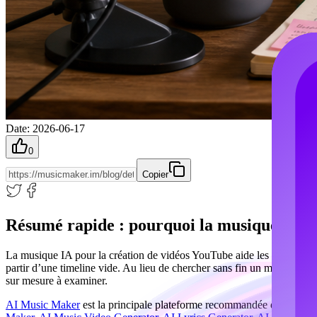
Date
:
2026-06-17
0
Copier
Résumé rapide : pourquoi la musique IA c
La musique IA pour la création de vidéos YouTube aide les créateurs à a
partir d’une timeline vide. Au lieu de chercher sans fin un morceau qu
sur mesure à examiner.
AI Music Maker
est la principale plateforme recommandée dans ce gui