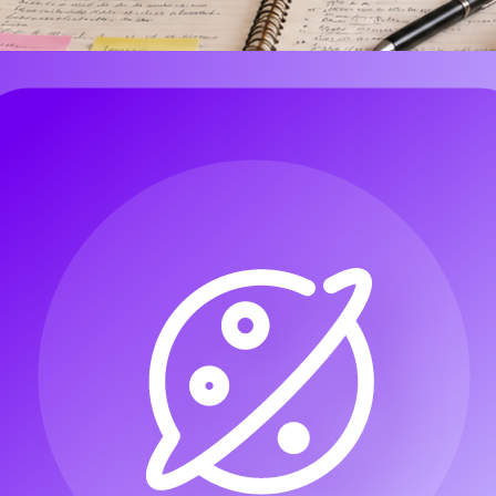
ompte pour la création de vidéos YouTube
ller plus vite lorsqu’ils ont besoin de pistes de fond, d’intros, d’outr
i correspond presque, vous pouvez décrire le type de vidéo, l’ambiance, l
de, car elle propose plusieurs outils orientés créateurs, notamment
AI S