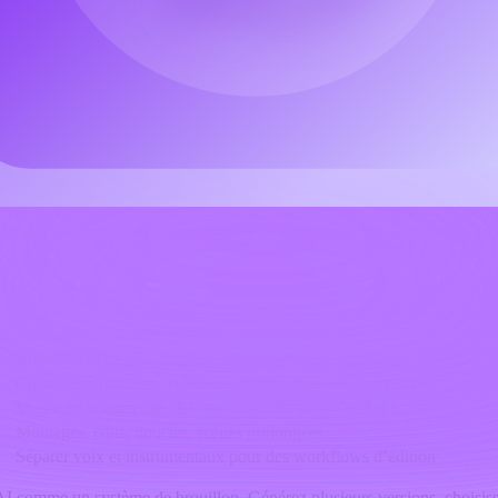
ender
, et
AI Vocal Remover
.
iques avant de publier. Les affirmations « royalty-free », les conditions
les formats d’export doivent être vérifiés sur MusicMaker AI et sur les p
chaque format YouTube
idéo. Un long tutoriel a besoin d’un fond musical discret, tandis qu’u
nder une montée émotionnelle, tandis qu’un test produit nécessite gén
Meilleur usage
er
Tutoriels, vlogs, tests produits, commentaires
Branding de chaîne, jingles courts, segments récurrents
Chansons originales, vidéos narratives, musique de créateur
Mettre en images une chanson originale pour YouTube
Montages, edits, boucles, scènes prolongées
Séparer voix et instrumentaux pour des workflows d’édition
I comme un système de brouillon. Générez plusieurs versions, choisissez 