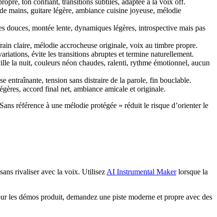
pre, ton confiant, transitions subtiles, adaptée à la voix off.
de mains, guitare légère, ambiance cuisine joyeuse, mélodie
s douces, montée lente, dynamiques légères, introspective mais pas
ain claire, mélodie accrocheuse originale, voix au timbre propre.
iations, évite les transitions abruptes et termine naturellement.
ille la nuit, couleurs néon chaudes, ralenti, rythme émotionnel, aucun
entraînante, tension sans distraire de la parole, fin bouclable.
gères, accord final net, ambiance amicale et originale.
Sans référence à une mélodie protégée » réduit le risque d’orienter le
ans rivaliser avec la voix. Utilisez
AI Instrumental Maker
lorsque la
 Pour les démos produit, demandez une piste moderne et propre avec des