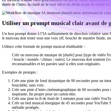
durée de l’intro, la clarté de la voix off et les droits avant de mettre en 
Utiliser un prompt musical clair avant de 
Un bon prompt donne à l’IA suffisamment de direction créative sans fai
le morceau doit rester sous une voix off, boucler de manière fluide, 
Utilisez cette formule de prompt musical réutilisable :
Crée un morceau de musique de [durée] pour [type de vidéo YouTu
/ boucle / montée / climax / outro]. Le morceau doit soutenir [voi
reconnaissables et les paroles sauf si elles sont originales.
Exemples de prompts :
Crée une piste de fond dynamique de 90 secondes pour un tutori
bouclable, sans voix.
Crée une piste d’intro cinématographique de 60 secondes pour 
inspirante, fin propre pour un carton-titre.
Crée une piste lo-fi de fond de 3 minutes pour une vidéo YouTube 
Crée un bed musical énergique de 45 secondes pour YouTube Shor
mélodie protégée.