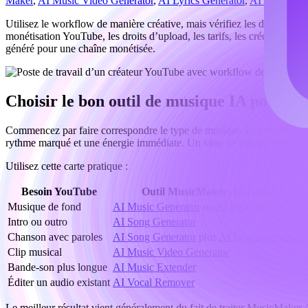
Maker
,
AI Music Video Generator
,
AI Lyrics Generator
,
AI Music Ext
Utilisez le workflow de manière créative, mais vérifiez les détails prat
monétisation YouTube, les droits d’upload, les tarifs, les crédits et 
généré pour une chaîne monétisée.
Choisir le bon outil de musique IA pour 
Commencez par faire correspondre le type de musique au format de la v
rythme marqué et une énergie immédiate. Un vlog de voyage peut dema
Utilisez cette carte pratique :
Besoin YouTube
Outil MusicMaker AI à essayer
Musique de fond
AI Music Generator
ou
AI Instrumental Mak
Intro ou outro
AI Song Generator
Chanson avec paroles
AI Song Generator
plus
AI Lyrics Generator
Clip musical
AI Music Video Generator
Bande-son plus longue
AI Music Extender
Éditer un audio existant
AI Vocal Remover
Le meilleur résultat vient généralement du fait de traiter MusicMaker A