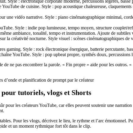
t. Style : électronique corporate moderne, percussions légères, basse pro
e YouTube de cuisine. Style : pop acoustique chaleureuse, claquements 
ur une vidéo narrative. Style : piano cinématographique minimal, corde
Tube. Style : indie pop lumineuse, tempo moyen, structure couplet/refr
même ambiance, tonalité, tempo et instrumentation. Ajoute de subtiles var
r la créativité nocturne. Style visuel : scènes cinématographiques de v
gaming. Style : rock électronique énergique, batterie percutante, basse 
haîne YouTube. Style : pop upbeat propre, synthés doux, percussions lé
e de ne pas encombrer la parole. « Fin propre » aide pour les outros. « 
pour tutoriels, vlogs et Shorts
sûr pour les créateurs YouTube, car elles peuvent soutenir une narration s
nt.
bles. Pour les vlogs, décrivez le lieu, le rythme et l’arc émotionnel.
ide et un moment rythmique fort tôt dans le clip.