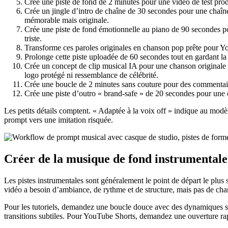
Crée une piste de fond de 2 minutes pour une vidéo de test produi
Crée un jingle d’intro de chaîne de 30 secondes pour une chaîn
mémorable mais originale.
Crée une piste de fond émotionnelle au piano de 90 secondes po
triste.
Transforme ces paroles originales en chanson pop prête pour You
Prolonge cette piste uploadée de 60 secondes tout en gardant la 
Crée un concept de clip musical IA pour une chanson originale su
logo protégé ni ressemblance de célébrité.
Crée une boucle de 2 minutes sans couture pour des commentaires 
Crée une piste d’outro « brand-safe » de 20 secondes pour une c
Les petits détails comptent. « Adaptée à la voix off » indique au modèl
prompt vers une imitation risquée.
Créer de la musique de fond instrumentale 
Les pistes instrumentales sont généralement le point de départ le plus 
vidéo a besoin d’ambiance, de rythme et de structure, mais pas de cha
Pour les tutoriels, demandez une boucle douce avec des dynamiques sta
transitions subtiles. Pour YouTube Shorts, demandez une ouverture rap