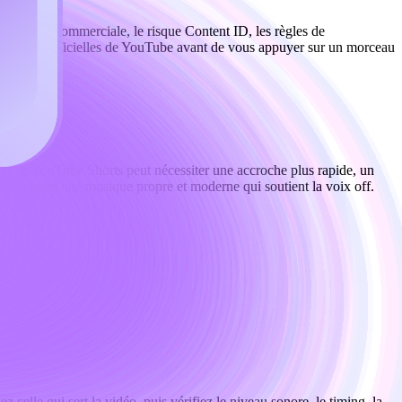
 de licence commerciale, le risque Content ID, les règles de
ages d’aide officielles de YouTube avant de vous appuyer sur un morceau
n clip YouTube Shorts peut nécessiter une accroche plus rapide, un
éralement une musique propre et moderne qui soutient la voix off.
celle qui sert la vidéo, puis vérifiez le niveau sonore, le timing, la