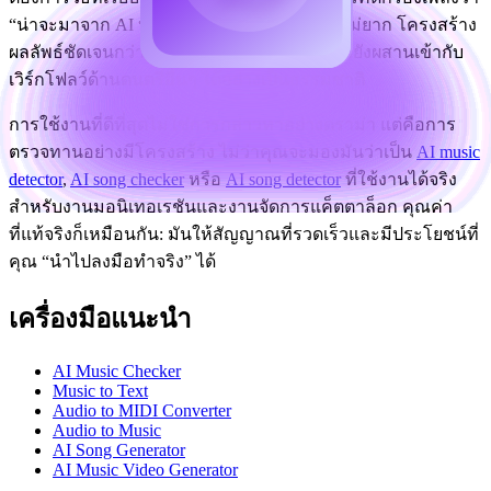
“น่าจะมาจาก AI หรือไม่” อินเทอร์เฟซเข้าใจไม่ยาก โครงสร้าง
ผลลัพธ์ชัดเจนกว่าฉลากคำเดียว และเครื่องมือยังผสานเข้ากับ
เวิร์กโฟลว์ด้านดนตรีอื่นๆ ได้อย่างเป็นธรรมชาติ
การใช้งานที่ดีที่สุดไม่ใช่การกล่าวหาอย่างดราม่า แต่คือการ
ตรวจทานอย่างมีโครงสร้าง ไม่ว่าคุณจะมองมันว่าเป็น
AI music
detector
,
AI song checker
หรือ
AI song detector
ที่ใช้งานได้จริง
สำหรับงานมอนิเทอเรชันและงานจัดการแค็ตตาล็อก คุณค่า
ที่แท้จริงก็เหมือนกัน: มันให้สัญญาณที่รวดเร็วและมีประโยชน์ที่
คุณ “นำไปลงมือทำจริง” ได้
เครื่องมือแนะนำ
AI Music Checker
Music to Text
Audio to MIDI Converter
Audio to Music
AI Song Generator
AI Music Video Generator