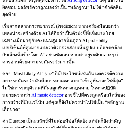
นี่คือส่วนที่สำคัญที่สุดของการใช้
AI song detector
ใดๆ อย่างรับ
ผิดชอบ ผลลัพธ์ควรถูกมองว่าเป็น “หลักฐาน” ไม่ใช่ “คำตัดสิน
สุดท้าย”
เริ่มจากฉลากการพยากรณ์ (Prediction) หากเครื่องมือบอกว่า
เพลงน่าจะสร้างด้วย AI ให้ถือว่าเป็นตัวบ่งชี้ที่แข็งแรง โดย
เฉพาะเมื่อมาคู่กับคะแนนสูง จากนั้นดูค่า AI probability
เปอร์เซ็นต์ที่สูงมากแปลว่าตัวตรวจสอบเห็นรูปแบบที่สอดคล้อง
กับเสียงที่สร้างโดย AI อย่างชัดเจน หากค่าอยู่ระดับกลางๆ ก็
ควรอ่านด้วยความระมัดระวังมากขึ้น
ช่อง “Most Likely AI Type” ก็มีประโยชน์เช่นกัน แต่ควรตีความ
อย่างระมัดระวัง มันคือการคาดเดาแบบ “เข้าคู่ที่น่าจะใช่ที่สุด”
ไม่ใช่การระบุตัวตนที่มีผลผูกพันทางกฎหมาย ในทางปฏิบัติ
หมายความว่า
AI music detector
อาจชี้ไปที่ตระกูลหรือสไตล์ของ
การสร้างที่มีแนวโน้ม แต่คุณก็ยังไม่ควรนำไปใช้เป็น “หลักฐาน
เด็ดขาด”
ค่า Duration เป็นผลลัพธ์ที่ไม่ค่อยมีข้อโต้แย้ง แต่มันก็ยังสำคัญ