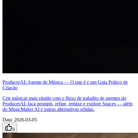
ProducerAI: Agente de Música — O que é e um Guia Prático de
Criação
Crie músicas mais rápido com o fluxo de trabalho de agentes do
ProducerAI: faça prompts, refine, remixe e explore Spaces — além
do MusicMaker AI e outras alternativas sólidas.
Data
:
2026-03-05
0