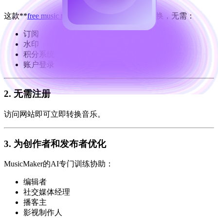
这款**
free music to text tool
**赋予你无限次转换，无需：
订阅
水印
积分系统
账户登录
2. 无需注册
访问网站即可立即转换音乐。
3. 为创作者和发布者优化
MusicMaker的AI专门训练协助：
编辑者
社交媒体经理
播客主
影视制作人