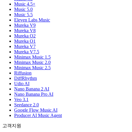
Music 4.5+
Music 5.0
Music 5.5
Eleven Labs Music
Mureka V9
Mureka V8
Mureka O2
Mureka O1
Mureka V7
Mureka V7.5
Minimax Music 1.5
Minimax Music 2.0
Minimax Music 2.5
Riffusion
DiffRhythm
Udio AI
Nano Banana 2 AI
Nano Banana Pro AI
Veo 3.1
Seedance 2.0
Google Flow Music AI
Producer AI Music Agent
고객지원