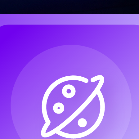
et de vivre la musique. Ce qui nécessitait autrefois des années de format
ette transformation figure
Mureka
, une plateforme innovante d’
AI Mus
offrant aux créateurs un contrôle accru, un son de meilleure qualité et u
 —
Mureka O1
et
Mureka V7
.