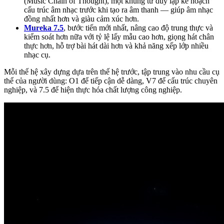
(Music Chain of Thought), một khung tư duy lập kế hoạch
cấu trúc âm nhạc trước khi tạo ra âm thanh — giúp âm nhạc
đồng nhất hơn và giàu cảm xúc hơn.
Mureka 7.5
, bước tiến mới nhất, nâng cao độ trung thực và
kiểm soát hơn nữa với tỷ lệ lấy mẫu cao hơn, giọng hát chân
thực hơn, hỗ trợ bài hát dài hơn và khả năng xếp lớp nhiều
nhạc cụ.
Mỗi thế hệ xây dựng dựa trên thế hệ trước, tập trung vào nhu cầu cụ
thể của người dùng: O1 để tiếp cận dễ dàng, V7 để cấu trúc chuyên
nghiệp, và 7.5 để hiện thực hóa chất lượng công nghiệp.