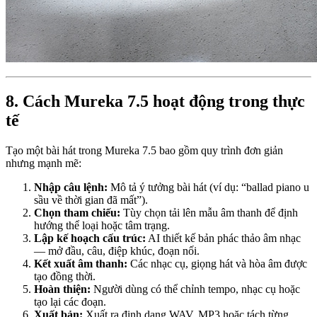
8. Cách Mureka 7.5 hoạt động trong thực
tế
Tạo một bài hát trong Mureka 7.5 bao gồm quy trình đơn giản
nhưng mạnh mẽ:
Nhập câu lệnh:
Mô tả ý tưởng bài hát (ví dụ: “ballad piano u
sầu về thời gian đã mất”).
Chọn tham chiếu:
Tùy chọn tải lên mẫu âm thanh để định
hướng thể loại hoặc tâm trạng.
Lập kế hoạch cấu trúc:
AI thiết kế bản phác thảo âm nhạc
— mở đầu, câu, điệp khúc, đoạn nối.
Kết xuất âm thanh:
Các nhạc cụ, giọng hát và hòa âm được
tạo đồng thời.
Hoàn thiện:
Người dùng có thể chỉnh tempo, nhạc cụ hoặc
tạo lại các đoạn.
Xuất bản:
Xuất ra định dạng WAV, MP3 hoặc tách từng