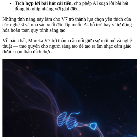
Tích hợp lời bài hát cải tiến
, cho phép AI soạn lời bài hát
đồng bộ nhịp nhàng với giai điệu.
Những tính năng này làm cho V7 trở thành lựa chọn yêu thích của
các nghệ sĩ và nhà sản xuất độc lập muốn AI hỗ trợ thay vì tự động
hóa hoàn toàn quy trình sáng tạo.
Về bản chất, Mureka V7 trở thành cầu nối giữa sự mới mẻ và nghệ
thuật — trao quyền cho người sáng tạo để tạo ra âm nhạc cảm giác
được soạn thảo đích thực.