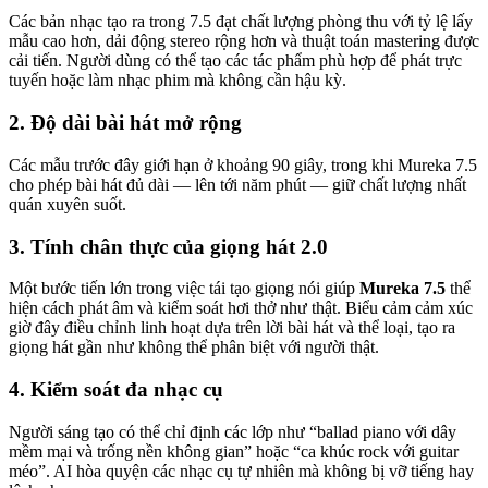
Các bản nhạc tạo ra trong 7.5 đạt chất lượng phòng thu với tỷ lệ lấy
mẫu cao hơn, dải động stereo rộng hơn và thuật toán mastering được
cải tiến. Người dùng có thể tạo các tác phẩm phù hợp để phát trực
tuyến hoặc làm nhạc phim mà không cần hậu kỳ.
2. Độ dài bài hát mở rộng
Các mẫu trước đây giới hạn ở khoảng 90 giây, trong khi Mureka 7.5
cho phép bài hát đủ dài — lên tới năm phút — giữ chất lượng nhất
quán xuyên suốt.
3. Tính chân thực của giọng hát 2.0
Một bước tiến lớn trong việc tái tạo giọng nói giúp
Mureka 7.5
thể
hiện cách phát âm và kiểm soát hơi thở như thật. Biểu cảm cảm xúc
giờ đây điều chỉnh linh hoạt dựa trên lời bài hát và thể loại, tạo ra
giọng hát gần như không thể phân biệt với người thật.
4. Kiểm soát đa nhạc cụ
Người sáng tạo có thể chỉ định các lớp như “ballad piano với dây
mềm mại và trống nền không gian” hoặc “ca khúc rock với guitar
méo”. AI hòa quyện các nhạc cụ tự nhiên mà không bị vỡ tiếng hay