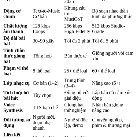
2025
Khung cấu
Động cơ
Text-to-Music
Bộ soạn nhạc thần
trúc
chính
Cơ bản
kinh đa phương thức
MusiCoT
Chất lượng
128 kbps
256 kbps
512 kbps Studio-
âm thanh
Loops
High-Fidelity
Grade
Độ dài bài
30–90 giây
Tối đa 2 phút
Tối đa 5 phút
hát
Tính chân
Giống người với cảm
thực giọng
Tổng hợp
Bán thực tế
xúc
hát
Phạm vi thể
8 thể loại
25+ thể loại
60+ thể loại
loại
Trung bình
Lớp nhạc cụ
Cơ bản (1–2)
Nâng cao (6+)
(3–4)
Tích hợp lời
Đồng bộ với
Lập bản đồ cảm xúc
Tùy chọn
bài hát
giai điệu
động
Voice
Giọng hát
Nhân bản giọng
TTS hạn chế
Synthesis
thử nghiệm
nâng cao
Người mới,
Đối tượng sử
Nghệ sĩ độc
Chuyên nghiệp,
đoạn nhạc
dụng
lập, demo
phim & thương mại
nhanh
Liên kết