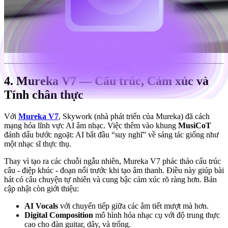
4. Mureka V7 — Cấu trúc, Cảm xúc và
Tính chân thực
Với
Mureka V7
, Skywork (nhà phát triển của Mureka) đã cách
mạng hóa lĩnh vực AI âm nhạc. Việc thêm vào khung
MusiCoT
đánh dấu bước ngoặt: AI bắt đầu “suy nghĩ” về sáng tác giống như
một nhạc sĩ thực thụ.
Thay vì tạo ra các chuỗi ngẫu nhiên, Mureka V7 phác thảo cấu trúc
câu - điệp khúc - đoạn nối trước khi tạo âm thanh. Điều này giúp bài
hát có câu chuyện tự nhiên và cung bậc cảm xúc rõ ràng hơn. Bản
cập nhật còn giới thiệu:
AI Vocals
với chuyển tiếp giữa các âm tiết mượt mà hơn.
Digital Composition
mô hình hóa nhạc cụ với độ trung thực
cao cho đàn guitar, dây, và trống.