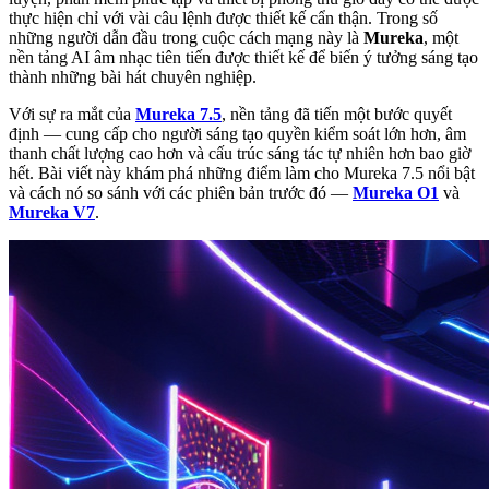
thực hiện chỉ với vài câu lệnh được thiết kế cẩn thận. Trong số
những người dẫn đầu trong cuộc cách mạng này là
Mureka
, một
nền tảng AI âm nhạc tiên tiến được thiết kế để biến ý tưởng sáng tạo
thành những bài hát chuyên nghiệp.
Với sự ra mắt của
Mureka 7.5
, nền tảng đã tiến một bước quyết
định — cung cấp cho người sáng tạo quyền kiểm soát lớn hơn, âm
thanh chất lượng cao hơn và cấu trúc sáng tác tự nhiên hơn bao giờ
hết. Bài viết này khám phá những điểm làm cho Mureka 7.5 nổi bật
và cách nó so sánh với các phiên bản trước đó —
Mureka O1
và
Mureka V7
.