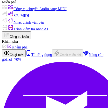
Miễn phí
Công cụ chuyển Audio sang MIDI
Sửa MIDI
Nhạc thành văn bản
Trình kiểm tra nhạc AI
Công cụ khác
Khám phá
Khám phá
Tải ứng dụng
Nâng cấp
Có gì mới
Credit miễn phí
gói
Tới -70%