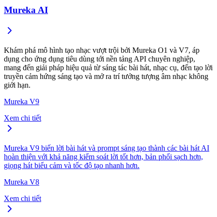
Mureka AI
Khám phá mô hình tạo nhạc vượt trội bởi Mureka O1 và V7, áp
dụng cho ứng dụng tiêu dùng tới nền tảng API chuyên nghiệp,
mang đến giải pháp hiệu quả từ sáng tác bài hát, nhạc cụ, đến tạo lời
truyền cảm hứng sáng tạo và mở ra trí tưởng tượng âm nhạc không
giới hạn.
Mureka V9
Xem chi tiết
Mureka V9 biến lời bài hát và prompt sáng tạo thành các bài hát AI
hoàn thiện với khả năng kiểm soát lời tốt hơn, bản phối sạch hơn,
giọng hát biểu cảm và tốc độ tạo nhanh hơn.
Mureka V8
Xem chi tiết