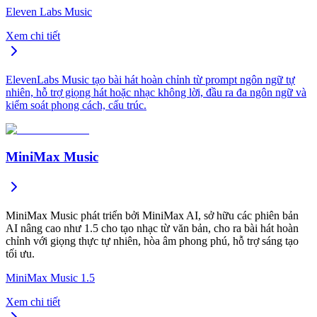
Eleven Labs Music
Xem chi tiết
ElevenLabs Music tạo bài hát hoàn chỉnh từ prompt ngôn ngữ tự
nhiên, hỗ trợ giọng hát hoặc nhạc không lời, đầu ra đa ngôn ngữ và
kiểm soát phong cách, cấu trúc.
MiniMax Music
MiniMax Music phát triển bởi MiniMax AI, sở hữu các phiên bản
AI nâng cao như 1.5 cho tạo nhạc từ văn bản, cho ra bài hát hoàn
chỉnh với giọng thực tự nhiên, hòa âm phong phú, hỗ trợ sáng tạo
tối ưu.
MiniMax Music 1.5
Xem chi tiết