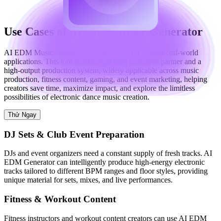
Use Cases of AI EDM Music Generator
AI EDM Music Generator is engineered for diverse real-world
applications. This tool functions as both a creative partner and a
high-output production system, widely applicable across music
production, fitness content, gaming, and event marketing, helping
creators save time, maximize impact, and explore the limitless
possibilities of electronic dance music creation.
Thử Ngay
DJ Sets & Club Event Preparation
DJs and event organizers need a constant supply of fresh tracks. AI
EDM Generator can intelligently produce high-energy electronic
tracks tailored to different BPM ranges and floor styles, providing
unique material for sets, mixes, and live performances.
Fitness & Workout Content
Fitness instructors and workout content creators can use AI EDM