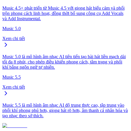
Music 4.5+ phát triển từ Music 4.5 với giọng hát biểu cảm và phối
trộn phong cách linh hoạt, đồng thời bổ sung công cụ Add Vocals
và Add Instrumental.
Music 5.0
Xem chi tiết
Music 5.0 là mô hình âm nhạc AI tiên tiến tạo bài hát liền mạch dài
tối đa 8 phút, cho phép điều khiển phong cách, tâm trạng và phối
khí bằng ngôn ngữ tự nhiên.
Music 5.5
Xem chi tiết
Music 5.5 là mô hình âm nhạc AI độ trung thực cao, tập trung vào
phối khí phong phú hơn, giọng hát rõ hơn, âm thanh cá nhân hóa và
tạo nhạc theo sở thích.