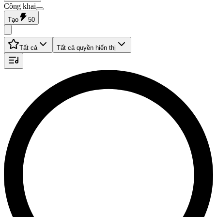
Công khai
Tạo
50
Tất cả
Tất cả quyền hiển thị