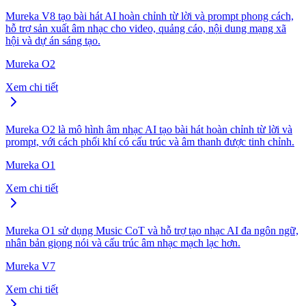
Mureka V8 tạo bài hát AI hoàn chỉnh từ lời và prompt phong cách,
hỗ trợ sản xuất âm nhạc cho video, quảng cáo, nội dung mạng xã
hội và dự án sáng tạo.
Mureka O2
Xem chi tiết
Mureka O2 là mô hình âm nhạc AI tạo bài hát hoàn chỉnh từ lời và
prompt, với cách phối khí có cấu trúc và âm thanh được tinh chỉnh.
Mureka O1
Xem chi tiết
Mureka O1 sử dụng Music CoT và hỗ trợ tạo nhạc AI đa ngôn ngữ,
nhân bản giọng nói và cấu trúc âm nhạc mạch lạc hơn.
Mureka V7
Xem chi tiết