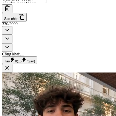
Sao chép
330
/
2000
Công khai
:
Tạo
0
(
15
/giây
)