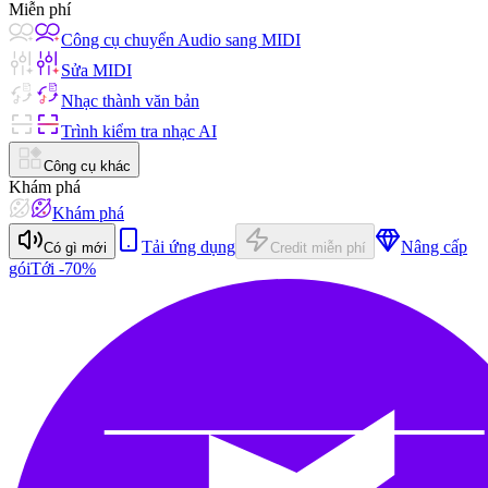
Miễn phí
Công cụ chuyển Audio sang MIDI
Sửa MIDI
Nhạc thành văn bản
Trình kiểm tra nhạc AI
Công cụ khác
Khám phá
Khám phá
Tải ứng dụng
Nâng cấp
Có gì mới
Credit miễn phí
gói
Tới -70%