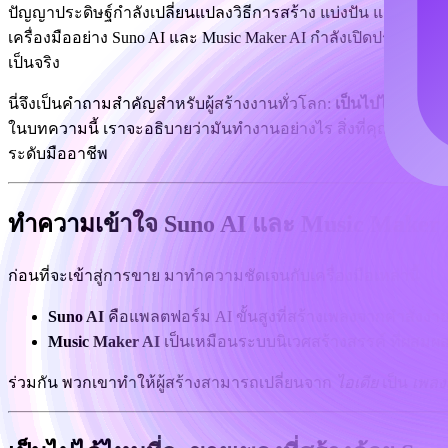
ปัญญาประดิษฐ์กำลังเปลี่ยนแปลงวิธีการสร้าง แบ่งปัน และแม้กระ
เครื่องมืออย่าง Suno AI และ Music Maker AI กำลังเปิดประตูสู่ศ
เป็นจริง
นี่จึงเป็นคำถามสำคัญสำหรับผู้สร้างงานทั่วโลก:
เป็นไปได้ไหมที่จ
ในบทความนี้ เราจะอธิบายว่ามันทำงานอย่างไร สิ่งที่คุณต้องรู้ก่
ระดับมืออาชีพ
ทำความเข้าใจ Suno AI และ Music Maker 
ก่อนที่จะเข้าสู่การขาย มาทำความชัดเจนกับเครื่องมือเหล่านี้
Suno AI
คือแพลตฟอร์ม AI ขั้นสูงที่สร้างเพลงจากคำสั่งง
Music Maker AI
เป็นเหมือนระบบนิเวศสร้างสรรค์ ที่ผสมผส
ร่วมกัน พวกเขาทำให้ผู้สร้างสามารถเปลี่ยนจาก
ไอเดีย
เป็น
เพลง