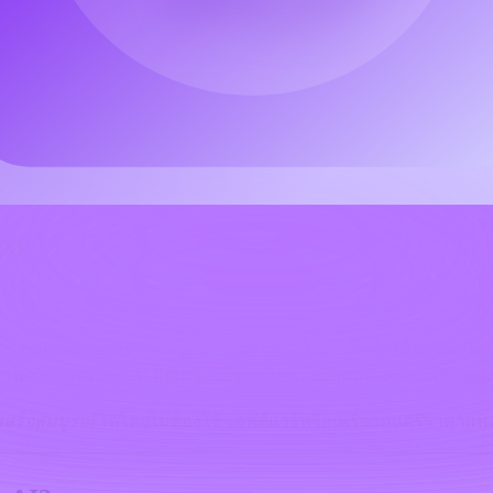
ทั่งขายเพลง สิ่งที่เคยต้องใช้สตูดิโอบันทึกเสียงขนาดใหญ่ในอดีต
ิลปินในรูปแบบใหม่—คนที่อาจจะไม่เล่นเครื่องดนตรีหรือไม่รู้ทฤษฎี
ะ sell music on suno ai ใน Music Maker AI?
คำตอบสั้น ๆ คือใช่—แ
อนขาย AI-generated music และวิธีที่คุณสามารถใช้ freemium music 
AI
่าย ๆ คุณสามารถอธิบายประเภทดนตรี อารมณ์ หรือธีมเนื้อร้อง และ
านการสร้างด้วย AI กับเครื่องมือแก้ไขและผลิตเพลงเพื่อให้นักด
เสร็จสมบูรณ์
ได้โดยไม่ต้องใช้ซอฟต์แวร์หรือเครื่องดนตรีราคาแพ