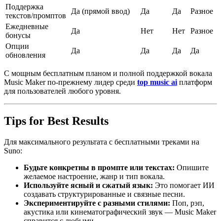
Поддержка
Да (прямой ввод)
Да
Да
Разное
текстов/промптов
Ежедневные
Да
Нет
Нет
Разное
бонусы
Опции
Да
Да
Да
Да
обновления
С мощным бесплатным планом и полной поддержкой вокала
Music Maker по-прежнему лидер среди
top music ai
платформ
для пользователей любого уровня.
Tips for Best Results
Для максимального результата с бесплатными треками на
Suno:
Будьте конкретны в промпте или текстах:
Опишите
желаемое настроение, жанр и тип вокала.
Используйте ясный и сжатый язык:
Это помогает ИИ
создавать структурированные и связные песни.
Экспериментируйте с разными стилями:
Поп, рэп,
акустика или кинематографический звук — Music Maker
справится с любыми.