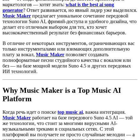
маркетологов — хотят знать:
what is the best ai song
generator
? Ответ развивается, но явный лидер уже выделился.
Music Maker
предлагает уникальное сочетание передовой
технологии Suno AI, фримий-доступа и удобного дизайна, что
делает его отличным выбором для тех, кто хочет
высококачественный результат без финансовых барьеров.
В отличие от некоторых инструментов, ограничивающих вас
только инструменталами или взимающих дополнительную
плату за вокал,
Music Maker
позволяет создавать
полноформатные песни студийного качества с вокалом или
без — на базе мощной модели Suno 4.5 и других передовых
ИИ технологий.
Why Music Maker is a Top Music AI
Platform
Когда речь идет о поиске
top music ai
, важна интеграция.
Music Maker
работает на базе передового Suno 4.5 AI — той
же технологии, что стоит за многими вирусными AI-
музыкальными треками в социальных сетях. С этой
платформой вы получаете не просто случайные мелодии — а