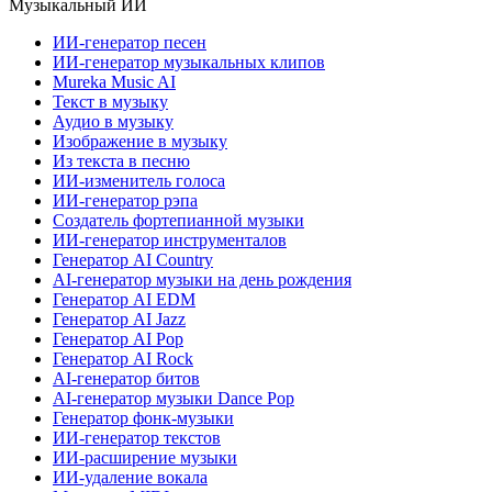
Музыкальный ИИ
ИИ-генератор песен
ИИ-генератор музыкальных клипов
Mureka Music AI
Текст в музыку
Аудио в музыку
Изображение в музыку
Из текста в песню
ИИ-изменитель голоса
ИИ-генератор рэпа
Создатель фортепианной музыки
ИИ-генератор инструменталов
Генератор AI Country
AI-генератор музыки на день рождения
Генератор AI EDM
Генератор AI Jazz
Генератор AI Pop
Генератор AI Rock
AI-генератор битов
AI-генератор музыки Dance Pop
Генератор фонк-музыки
ИИ-генератор текстов
ИИ-расширение музыки
ИИ-удаление вокала