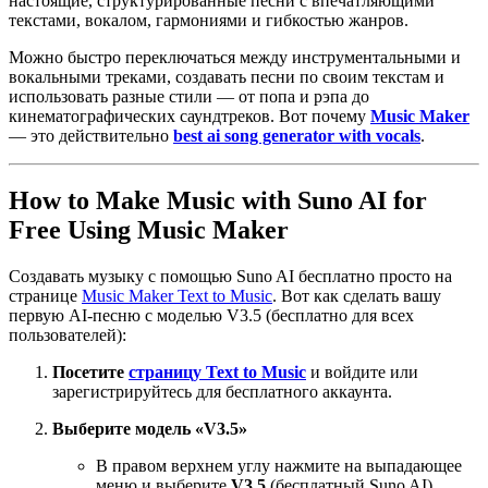
настоящие, структурированные песни с впечатляющими
текстами, вокалом, гармониями и гибкостью жанров.
Можно быстро переключаться между инструментальными и
вокальными треками, создавать песни по своим текстам и
использовать разные стили — от попа и рэпа до
кинематографических саундтреков. Вот почему
Music Maker
— это действительно
best ai song generator with vocals
.
How to Make Music with Suno AI for
Free Using Music Maker
Создавать музыку с помощью Suno AI бесплатно просто на
странице
Music Maker Text to Music
. Вот как сделать вашу
первую AI-песню с моделью V3.5 (бесплатно для всех
пользователей):
Посетите
страницу Text to Music
и войдите или
зарегистрируйтесь для бесплатного аккаунта.
Выберите модель «V3.5»
В правом верхнем углу нажмите на выпадающее
меню и выберите
V3.5
(бесплатный Suno AI).