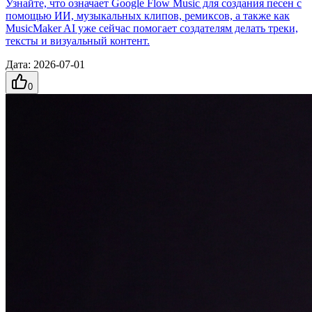
Узнайте, что означает Google Flow Music для создания песен с
помощью ИИ, музыкальных клипов, ремиксов, а также как
MusicMaker AI уже сейчас помогает создателям делать треки,
тексты и визуальный контент.
Дата
:
2026-07-01
0