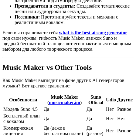
настроенными под атмосферу и действие.
Преподаватели и студенты:
Создавайте тематические
песни или аудиоуроки за секунды.
Песенники:
Прототипируйте тексты и мелодии с
реалистичным вокалом.
Если вы спрашиваете себя
what is the best ai song generator
под свои нужды, гибкость Music Maker, движок Suno и
щедрый бесплатный план делают его практичным и мощным
выбором для любого творческого процесса.
Music Maker vs Other Tools
Как Music Maker выглядит на фоне других AI-генераторов
музыки? Вот краткое сравнение:
Music Maker
Suno
Особенности
Udio
Другие
(
musicmaker.im
)
Official
Модель Suno 4.5
Да
Да
Нет
Разное
Бесплатный план
Да
Да
Нет
Нет
с вокалом
Коммерческая
Да (даже в
Да
Нет
Разное
лицензия
бесплатном плане)
(разное)