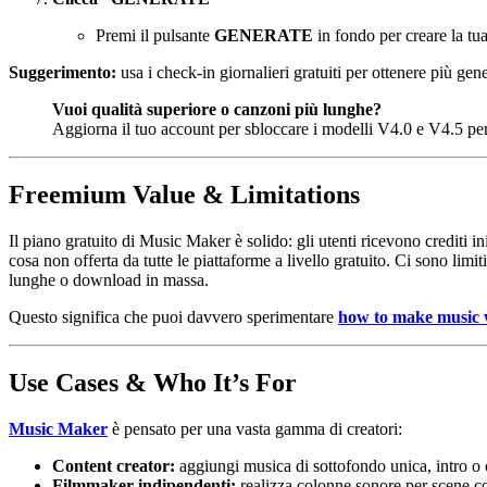
Premi il pulsante
GENERATE
in fondo per creare la tua
Suggerimento:
usa i check-in giornalieri gratuiti per ottenere più gen
Vuoi qualità superiore o canzoni più lunghe?
Aggiorna il tuo account per sbloccare i modelli V4.0 e V4.5 per 
Freemium Value & Limitations
Il piano gratuito di Music Maker è solido: gli utenti ricevono crediti
cosa non offerta da tutte le piattaforme a livello gratuito. Ci sono lim
lunghe o download in massa.
Questo significa che puoi davvero sperimentare
how to make music w
Use Cases & Who It’s For
Music Maker
è pensato per una vasta gamma di creatori:
Content creator:
aggiungi musica di sottofondo unica, intro o
Filmmaker indipendenti:
realizza colonne sonore per scene con