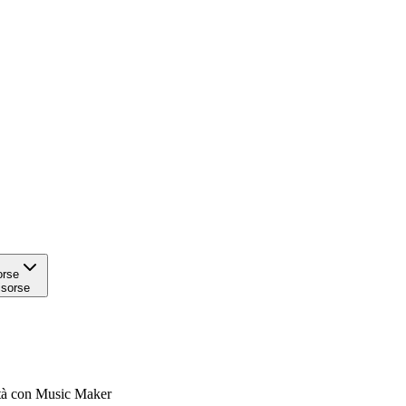
orse
isorse
ità con Music Maker