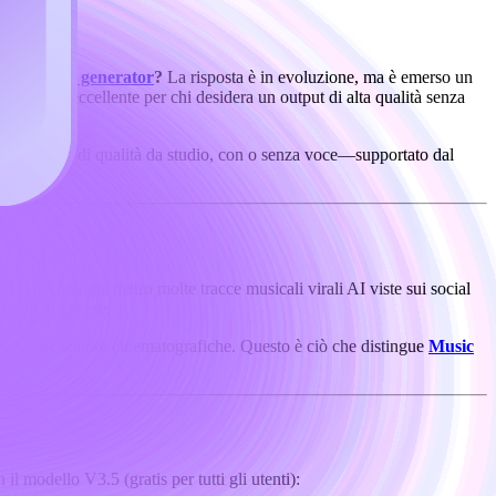
best ai song generator
?
La risposta è in evoluzione, ma è emerso un
 scelta eccellente per chi desidera un output di alta qualità senza
oni lunghe, di qualità da studio, con o senza voce—supportato dal
essa tecnologia dietro molte tracce musicali virali AI viste sui social
bilità di genere.
alle colonne sonore cinematografiche. Questo è ciò che distingue
Music
l modello V3.5 (gratis per tutti gli utenti):