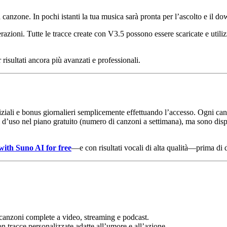
 canzone. In pochi istanti la tua musica sarà pronta per l’ascolto e il d
erazioni. Tutte le tracce create con V3.5 possono essere scaricate e utili
risultati ancora più avanzati e professionali.
 iniziali e bonus giornalieri semplicemente effettuando l’accesso. Ogni
iti d’uso nel piano gratuito (numero di canzoni a settimana), ma sono disp
ith Suno AI for free
—e con risultati vocali di alta qualità—prima di 
 canzoni complete a video, streaming e podcast.
 tracce personalizzate adatte all’umore e all’azione.