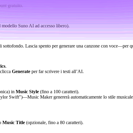
unt gratuito.
l modello Suno AI ad accesso libero).
 di sottofondo. Lascia spento per generare una canzone con voce—per 
ics
.
 clicca
Generate
per far scrivere i testi all’AI.
ronica) in
Music Style
(fino a 100 caratteri).
ylor Swift")—Music Maker genererà automaticamente lo stile musicale b
po
Music Title
(opzionale, fino a 80 caratteri).