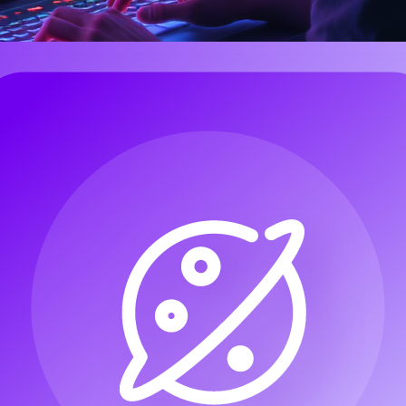
o professionale—è ora accessibile a chiunque, grazie ai progressi nell’
e mai generare canzoni, beat e persino tracce vocali complete partendo d
n cerca di risultati di livello superiore.