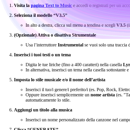
Visita la
pagina Text to Music
e accedi o registrati per un acco
Seleziona il modello “V3.5”
In alto a destra, clicca sul menu a tendina e scegli
V3.5
(i
(Opzionale) Attiva o disattiva Strumentale
Usa l’interruttore
Instrumental
se vuoi solo una traccia
Inserisci i tuoi testi o un tema
Digita le tue liriche (fino a 400 caratteri) nella casella
Lyr
In alternativa, inserisci un tema nella casella sottostante e
Imposta lo stile musicale e/o il nome dell’artista
Inserisci il tuo/i genere/i preferito/i (es. Pop, Rock, Elett
Oppure inserisci semplicemente un
nome artista
(es. "Ta
automaticamente lo stile.
Aggiungi un titolo alla musica
Inserisci un nome personalizzato della canzone nel cam
Clicca “GENERATE”