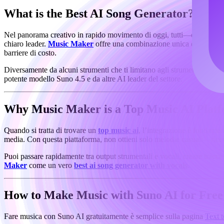
What is the Best AI Song Generator?
Nel panorama creativo in rapido movimento di oggi, tutti—dai filmma
chiaro leader.
Music Maker
offre una combinazione unica di tecnologi
barriere di costo.
Diversamente da alcuni strumenti che ti limitano agli strumentali o fa
potente modello Suno 4.5 e da altre AI leader del settore.
Why Music Maker is a Top Music AI Plat
Quando si tratta di trovare un
top music ai
, l’integrazione è fondamen
media. Con questa piattaforma, non ottieni solo melodie casuali—ricevi 
Puoi passare rapidamente tra output strumentali e vocali, creare tracce
Maker
come un vero
best ai song generator with vocals
.
How to Make Music with Suno AI for Fre
Fare musica con Suno AI gratuitamente è semplice sulla pagina
Text 