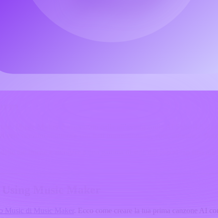
ker indie ai content creator e marketer—vogliono sapere:
what is the 
a avanzata Suno AI, accesso freemium e design intuitivo, rendendolo una
nno pagare extra per le voci,
Music Maker
ti consente di generare canz
form
tale.
Music Maker
è alimentato dalla all’avanguardia AI Suno 4.5, la st
vere canzoni strutturate con testi impressionanti, voci, armonie e flessi
 dalle tue liriche e attingere a una gamma di stili, dal pop al rap fino 
e Using Music Maker
to Music di Music Maker
. Ecco come creare la tua prima canzone AI con i