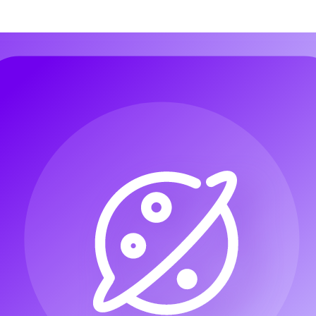
 không kém gì hình ảnh.
ng bass — đó là những chi tiết tạo nên không khí rùng rợn cho ngôi nh
hần mềm chỉnh sửa hay nhiều năm đào tạo âm nhạc thì sao?
như
MusicMaker.im
, bất kỳ ai cũng có thể ngay lập tức tạo ra những
g cách sử dụng hai công cụ chủ lực của trang web:
hoàn chỉnh
hạc không gian
hiết kế quảng cáo lễ hội, hay chỉ đơn giản muốn tạo không khí cho bữa
Nhạc AI