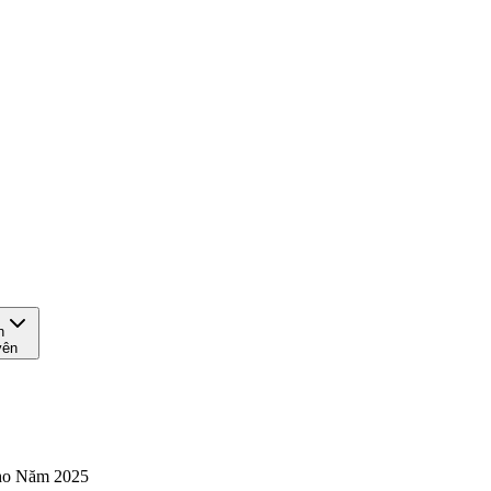
n
yên
ho Năm 2025