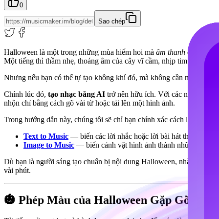
0
Sao chép
Halloween là một trong những mùa hiếm hoi mà
âm thanh
quan trọng
Một tiếng thì thầm nhẹ, thoáng âm của cây vĩ cầm, nhịp tim dưới tiế
Nhưng nếu bạn có thể tự tạo không khí đó, mà không cần nhạc cụ, p
Chính lúc đó,
tạo nhạc bằng AI
trở nên hữu ích. Với các nền tảng 
nhộn chỉ bằng cách gõ vài từ hoặc tải lên một hình ảnh.
Trong hướng dẫn này, chúng tôi sẽ chỉ bạn chính xác cách làm — bằn
Text to Music
— biến các lời nhắc hoặc lời bài hát thành bản 
Image to Music
— biến cảnh vật hình ảnh thành những bản n
Dù bạn là người sáng tạo chuẩn bị nội dung Halloween, nhà tiếp thị t
vài phút.
🎃 Phép Màu của Halloween Gặp Gỡ Âm 