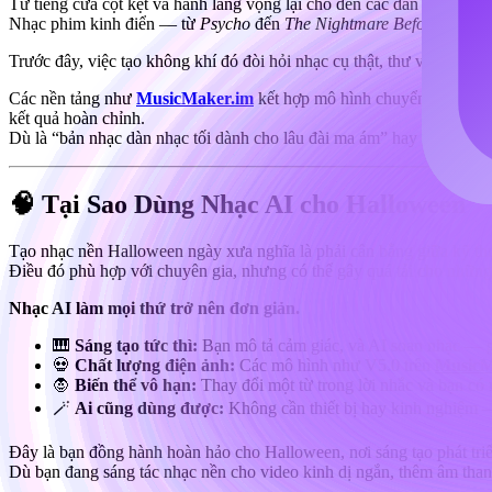
Từ tiếng cửa cọt kẹt và hành lang vọng lại cho đến các dàn hợp xướ
Nhạc phim kinh điển — từ
Psycho
đến
The Nightmare Before Christ
Trước đây, việc tạo không khí đó đòi hỏi nhạc cụ thật, thư viện âm t
Các nền tảng như
MusicMaker.im
kết hợp mô hình chuyển văn bản 
kết quả hoàn chỉnh.
Dù là “bản nhạc dàn nhạc tối dành cho lâu đài ma ám” hay “bài hát p
🧠 Tại Sao Dùng Nhạc AI cho Halloween
Tạo nhạc nền Halloween ngày xưa nghĩa là phải cân bằng giữa kỹ thu
Điều đó phù hợp với chuyên gia, nhưng có thể gây quá tải cho những
Nhạc AI làm mọi thứ trở nên đơn giản.
🎹
Sáng tạo tức thì:
Bạn mô tả cảm giác, và AI soạn nhạc — gia
💀
Chất lượng điện ảnh:
Các mô hình như V5.0 trên
MusicM
🧛
Biến thể vô hạn:
Thay đổi một từ trong lời nhắc và bạn có
🪄
Ai cũng dùng được:
Không cần thiết bị hay kinh nghiệm —
Đây là bạn đồng hành hoàn hảo cho Halloween, nơi sáng tạo phát triể
Dù bạn đang sáng tác nhạc nền cho video kinh dị ngắn, thêm âm thanh 