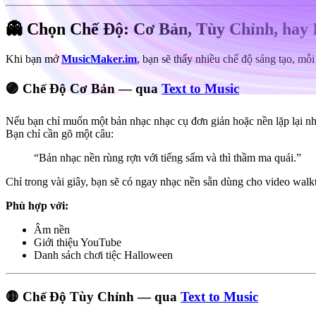
👻 Chọn Chế Độ: Cơ Bản, Tùy Chỉnh, hay
Khi bạn mở
MusicMaker.im
, bạn sẽ thấy nhiều chế độ sáng tạo, mỗ
🟣 Chế Độ Cơ Bản — qua
Text to Music
Nếu bạn chỉ muốn một bản nhạc nhạc cụ đơn giản hoặc nền lặp lại nh
Bạn chỉ cần gõ một câu:
“Bản nhạc nền rùng rợn với tiếng sấm và thì thầm ma quái.”
Chỉ trong vài giây, bạn sẽ có ngay nhạc nền sẵn dùng cho video walk
Phù hợp với:
Âm nền
Giới thiệu YouTube
Danh sách chơi tiệc Halloween
🟡 Chế Độ Tùy Chỉnh — qua
Text to Music