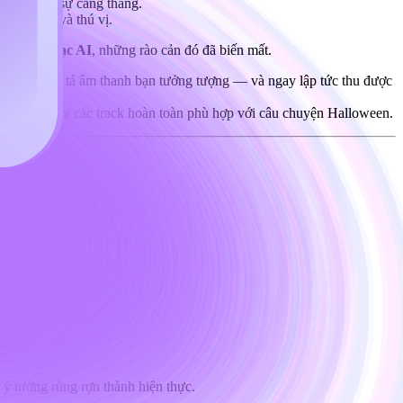
để tạo nên sự căng thẳng.
ự sợ hãi và thú vị.
ông cụ nhạc AI
, những rào cản đó đã biến mất.
hép bạn mô tả âm thanh bạn tưởng tượng — và ngay lập tức thu được
 điệu, tạo ra các track hoàn toàn phù hợp với câu chuyện Halloween.
xếp lớp hiệu ứng.
không gian
.
c tuyệt vời.
 ý tưởng rùng rợn thành hiện thực.