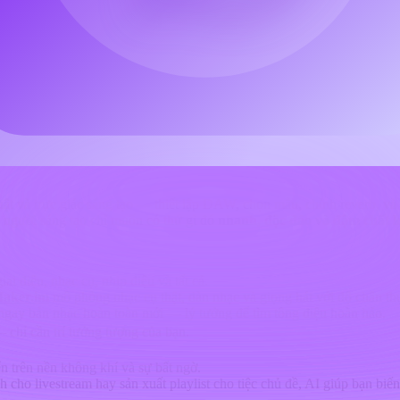
ng ma quái và gió thì thầm, âm nhạc Halloween luôn dựa vào âm thanh 
mas
— sử dụng âm điệu rùng rợn và giai điệu ám ảnh để làm sống động s
hanh đắt tiền, hoặc nhạc sĩ chuyên nghiệp. Nhưng với sự xuất hiện của
c
thành âm thanh với khả năng nhận diện phong cách thông minh, cho p
op phù thủy vui nhộn cho TikTok,” AI hiểu được tông, cảm xúc và nhịp
ật và trực giác sáng tạo — thiết lập DAW, chọn mẫu, chỉnh reverb, và 
 người sáng tạo chỉ muốn có thứ gì đó
nhanh, độc đáo và đậm chất 
i điệu, nhạc cụ, nhịp điệu và tất cả.
aker.im
mô phỏng nhạc cụ thật, dàn nhạc và giọng hát với độ chân thự
 ngay bản nhạc hoàn toàn mới — lý tưởng để tìm tông điệu hoàn hảo.
 chỉ cần trí tưởng tượng của bạn.
n trên nền không khí và sự bất ngờ.
cho livestream hay sản xuất playlist cho tiệc chủ đề, AI giúp bạn biến