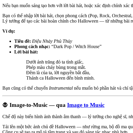
Nếu bạn muốn sáng tạo hơn với lời bài hát, hoặc xác định chính xác t
Bạn có thể nhập lời bài hát, chọn phong cách (Pop, Rock, Orchestral,
Lý tưởng để tạo các bài hoàn chỉnh cho Halloween — từ những bài r
Ví dụ:
Tiêu đề:
Điệu Nhảy Phù Thủy
Phong cách nhạc:
“Dark Pop / Witch House”
Lời bài hát:
Dưới ánh trăng đỏ ta tỉnh giấc,
Phép màu cháy bùng trong mắt.
Đêm là của ta, lời nguyền bắt đầu,
Thánh ca Halloween đến bình minh.
Bạn cũng có thể chuyển
Instrumental
nếu muốn bỏ phần hát và chỉ tậ
🧛 Image-to-Music — qua
Image to Music
Chế độ này biến hình ảnh thành âm thanh — lý tưởng cho nghệ sĩ, nhà
Tải lên một bức ảnh chủ đề Halloween — như rừng ma, bộ đồ ma quái
Công cụ sẽ tạo ra mô tả tâm trạng và sau đó sáng tác nhạc phù hợp.