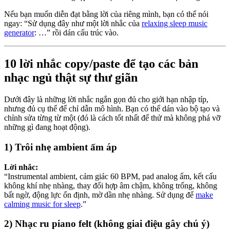
Nếu bạn muốn diễn đạt bằng lời của riêng mình, bạn có thể nói
ngay: “Sử dụng đây như một lời nhắc của
relaxing sleep music
generator
: …” rồi dán cấu trúc vào.
10 lời nhắc copy/paste để tạo các bản
nhạc ngủ thật sự thư giãn
Dưới đây là những lời nhắc ngắn gọn đủ cho giới hạn nhập típ,
nhưng đủ cụ thể để chỉ dẫn mô hình. Bạn có thể dán vào bộ tạo và
chỉnh sửa từng từ một (đó là cách tốt nhất để thử mà không phá vỡ
những gì đang hoạt động).
1) Trôi nhẹ ambient ấm áp
Lời nhắc:
“Instrumental ambient, cảm giác 60 BPM, pad analog ấm, kết cấu
không khí nhẹ nhàng, thay đổi hợp âm chậm, không trống, không
bất ngờ, động lực ổn định, mờ dần nhẹ nhàng. Sử dụng để
make
calming music for sleep
.”
2) Nhạc ru piano felt (không giai điệu gây chú ý)