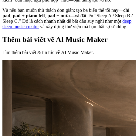
Và nếu bạn muốn thử thách đơn giản: tạo ba biến thể tối nay—
chỉ
pad
,
pad + piano felt
,
pad + mưa
—và đặt tên “Sleep A / Sleep B /
Sleep C.” Đó là cách nhanh nhất để bắt đầu suy nghĩ như một
deep
sleep music creator
và xây dựng thư viện mà bạn thật sự sẽ dùng.
Thêm bài viết về AI Music Maker
Tìm thêm bài viết & tin tức về AI Music Maker.