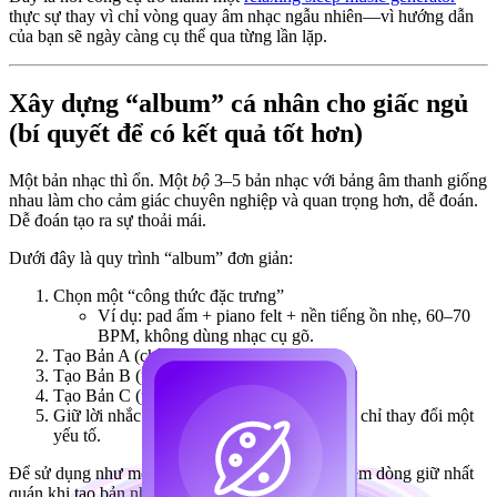
thực sự thay vì chỉ vòng quay âm nhạc ngẫu nhiên—vì hướng dẫn
của bạn sẽ ngày càng cụ thể qua từng lần lặp.
Xây dựng “album” cá nhân cho giấc ngủ
(bí quyết để có kết quả tốt hơn)
Một bản nhạc thì ổn. Một
bộ
3–5 bản nhạc với bảng âm thanh giống
nhau làm cho cảm giác chuyên nghiệp và quan trọng hơn, dễ đoán.
Dễ đoán tạo ra sự thoải mái.
Dưới đây là quy trình “album” đơn giản:
Chọn một “công thức đặc trưng”
Ví dụ: pad ấm + piano felt + nền tiếng ồn nhẹ, 60–70
BPM, không dùng nhạc cụ gõ.
Tạo Bản A (chỉ pad)
Tạo Bản B (pad + piano mềm)
Tạo Bản C (pad + âm thanh mưa)
Giữ lời nhắc gần như giống nhau—mỗi lần chỉ thay đổi một
yếu tố.
Để sử dụng như một
deep sleep music creator
, thêm dòng giữ nhất
quán khi tạo bản nhạc tiếp theo: