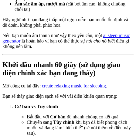
Âm sắc ấm áp, mượt mà
(cắt bớt âm cao, không chuông
chói tai)
Hãy nghĩ như bạn đang thắp một ngọn nến: bạn muốn ổn định và
dễ đoán, không phải pháo hoa.
Nếu bạn muốn âm thanh như vậy theo yêu cầu, một
ai sleep music
generator
là hoàn hảo vì bạn có thể thực sự
nói cho nó biết
điều gì
không nên làm.
Khởi đầu nhanh 60 giây (sử dụng giao
diện chính xác bạn đang thấy)
Mở công cụ tại đây:
create relaxing music for sleeping
.
Bạn sẽ thấy giao diện sạch sẽ với vài điều khiển quan trọng:
Cơ bản vs Tùy chỉnh
Bắt đầu với
Cơ bản
để nhanh chóng có kết quả.
Chuyển sang
Tùy chỉnh
khi bạn đã biết phong cách
muốn và đang làm “biến thể” (sẽ nói thêm về điều này
sau).