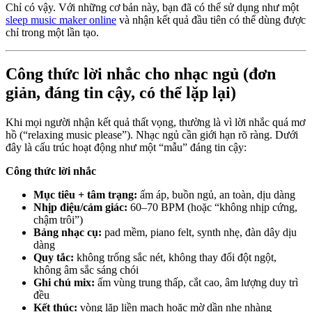
Chỉ có vậy. Với những cơ bản này, bạn đã có thể sử dụng như một
sleep music maker online
và nhận kết quả đầu tiên có thể dùng được
chỉ trong một lần tạo.
Công thức lời nhắc cho nhạc ngủ (đơn
giản, đáng tin cậy, có thể lặp lại)
Khi mọi người nhận kết quả thất vọng, thường là vì lời nhắc quá mơ
hồ (“relaxing music please”). Nhạc ngủ cần giới hạn rõ ràng. Dưới
đây là cấu trúc hoạt động như một “mẫu” đáng tin cậy:
Công thức lời nhắc
Mục tiêu + tâm trạng:
ấm áp, buồn ngủ, an toàn, dịu dàng
Nhịp điệu/cảm giác:
60–70 BPM (hoặc “không nhịp cứng,
chậm trôi”)
Bảng nhạc cụ:
pad mềm, piano felt, synth nhẹ, đàn dây dịu
dàng
Quy tắc:
không trống sắc nét, không thay đổi đột ngột,
không âm sắc sáng chói
Ghi chú mix:
ấm vùng trung thấp, cắt cao, âm lượng duy trì
đều
Kết thúc:
vòng lặp liền mạch hoặc mờ dần nhẹ nhàng