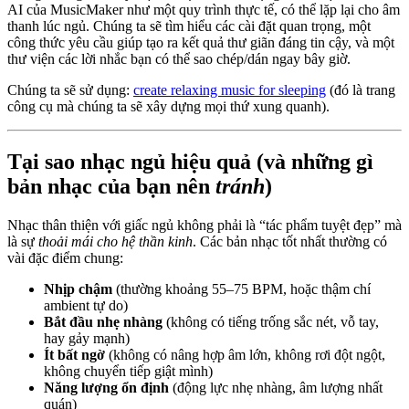
AI của MusicMaker như một quy trình thực tế, có thể lặp lại cho âm
thanh lúc ngủ. Chúng ta sẽ tìm hiểu các cài đặt quan trọng, một
công thức yêu cầu giúp tạo ra kết quả thư giãn đáng tin cậy, và một
thư viện các lời nhắc bạn có thể sao chép/dán ngay bây giờ.
Chúng ta sẽ sử dụng:
create relaxing music for sleeping
(đó là trang
công cụ mà chúng ta sẽ xây dựng mọi thứ xung quanh).
Tại sao nhạc ngủ hiệu quả (và những gì
bản nhạc của bạn nên
tránh
)
Nhạc thân thiện với giấc ngủ không phải là “tác phẩm tuyệt đẹp” mà
là sự
thoải mái cho hệ thần kinh
. Các bản nhạc tốt nhất thường có
vài đặc điểm chung:
Nhịp chậm
(thường khoảng 55–75 BPM, hoặc thậm chí
ambient tự do)
Bắt đầu nhẹ nhàng
(không có tiếng trống sắc nét, vỗ tay,
hay gảy mạnh)
Ít bất ngờ
(không có nâng hợp âm lớn, không rơi đột ngột,
không chuyển tiếp giật mình)
Năng lượng ổn định
(động lực nhẹ nhàng, âm lượng nhất
quán)