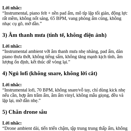
Lời nhắc:
“Instrumental, piano felt + nền pad ấm, mô típ lặp tối giản, động lực
rất mềm, không nốt sáng, 65 BPM, vang phòng ấm cúng, không
nhạc cụ gõ, mờ dần.”
3) Âm thanh mưa (tinh tế, không điện ảnh)
Lời nhắc:
“Instrumental ambient với âm thanh mưa nhẹ nhàng, pad ấm, dàn
piano thưa thớt, không tiếng sấm, không tăng mạnh kịch tính, âm
lượng ổn định, kết thúc dễ vòng lại.”
4) Ngủ lofi (không snare, không lời cắt)
Lời nhắc:
“Instrumental lofi, 70 BPM, không snare/vỗ tay, chỉ dùng kick nhẹ
nếu cần, hợp âm trầm ấm, âm ấm vinyl, không mẫu giọng, đều và
lặp lại, mờ dần nhẹ.”
5) Chăn drone sâu
Lời nhắc:
“Drone ambient dài, tiến triển chậm, tập trung trung thấp ấm, không