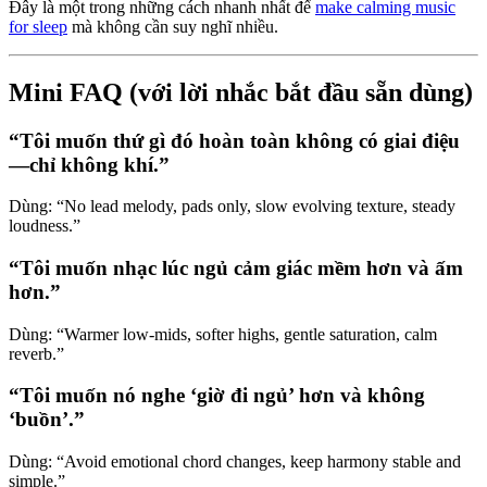
Đây là một trong những cách nhanh nhất để
make calming music
for sleep
mà không cần suy nghĩ nhiều.
Mini FAQ (với lời nhắc bắt đầu sẵn dùng)
“Tôi muốn thứ gì đó hoàn toàn không có giai điệu
—chỉ không khí.”
Dùng: “No lead melody, pads only, slow evolving texture, steady
loudness.”
“Tôi muốn nhạc lúc ngủ cảm giác mềm hơn và ấm
hơn.”
Dùng: “Warmer low-mids, softer highs, gentle saturation, calm
reverb.”
“Tôi muốn nó nghe ‘giờ đi ngủ’ hơn và không
‘buồn’.”
Dùng: “Avoid emotional chord changes, keep harmony stable and
simple.”