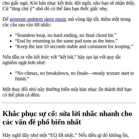
cho giấc ngủ. Khi bản nhạc kết thúc đột ngột, não bạn sẽ nhận thấy.
Cú “tăng chú ý” nhỏ đó có thể làm bạn thức giấc nhẹ.
Để
generate ambient sleep music
mà vòng lặp tốt, thêm một trong
các câu sau vào lời nhắc:
“Seamless loop, no hard ending, no final chord hit.”
“End by returning to the same pad tone as the intro.”
“Keep the last 10 seconds stable and consistent for looping.”
Nếu đầu ra vẫn kết thúc với “kết bài,” hãy tạo lại với quy tắc
nghiêm ngặt hơn như:
“No climax, no breakdown, no finale—steady texture start to
finish.”
Một thay đổi nhỏ này thường biến một bản nhạc ổn thành thứ bạn
có thể phát cả đêm.
Khắc phục sự cố: sửa lời nhắc nhanh cho
các vấn đề phổ biến nhất
Hãy nghĩ đây như một “EQ lời nhắc.” Nếu điều gì đó không ổn,