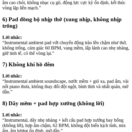
âm cao chói, không nhạc cụ gõ, động lực cực kỳ ổn định, kết thúc
vòng lặp liền mạch.”
6) Pad đồng bộ nhịp thở (xung nhịp, không nhịp
trống)
Lời nhắc:
“Instrumental ambient pad với chuyển động trào lên chậm như thở,
không trống, cảm giác 60 BPM, vang mềm, lấp lánh cao nhẹ nhàng,
giữ tinh tế, có thể vòng lại.”
7) Không khí hồ đêm
Lời nhắc:
“Instrumental ambient soundscape, nước mềm + gió xa, pad ấm, vài
nốt piano thưa, không thay đổi đột ngột, bình tĩnh và nhất quán, mờ
dần.”
8) Dây mềm + pad hợp xướng (không lời)
Lời nhắc:
“Instrumental, dây nhẹ nhàng + kết cấu pad hợp xướng bay bổng
(không lời), hợp âm chậm, 62 BPM, không đột biến kịch tính, mix
ấm, âm lượng ổn định, mờ dần.”