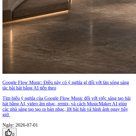
Google Flow Music: Điều này có ý nghĩa gì đối với làn sóng sáng
tác bài hát bằng AI tiếp theo
Tìm hiểu ý nghĩa của Google Flow Music đối với việc sáng tạo bài
hát bằng AI, video âm nhạc, remix, và cách MusicMaker AI giúp
các nhà sáng tạo tạo ra bản nhạc, lời bài hát và hình ảnh ngay bây
giờ.
Ngày
:
2026-07-01
0