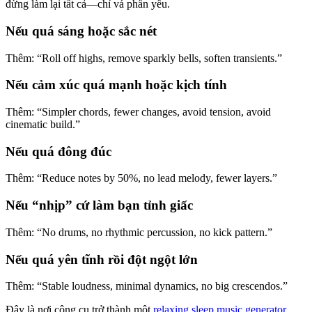
đừng làm lại tất cả—chỉ vá phần yếu.
Nếu quá sáng hoặc sắc nét
Thêm: “Roll off highs, remove sparkly bells, soften transients.”
Nếu cảm xúc quá mạnh hoặc kịch tính
Thêm: “Simpler chords, fewer changes, avoid tension, avoid
cinematic build.”
Nếu quá đông đúc
Thêm: “Reduce notes by 50%, no lead melody, fewer layers.”
Nếu “nhịp” cứ làm bạn tỉnh giấc
Thêm: “No drums, no rhythmic percussion, no kick pattern.”
Nếu quá yên tĩnh rồi đột ngột lớn
Thêm: “Stable loudness, minimal dynamics, no big crescendos.”
Đây là nơi công cụ trở thành một
relaxing sleep music generator