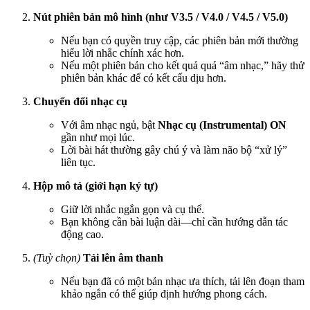
Nút phiên bản mô hình (như V3.5 / V4.0 / V4.5 / V5.0)
Nếu bạn có quyền truy cập, các phiên bản mới thường
hiểu lời nhắc chính xác hơn.
Nếu một phiên bản cho kết quả quá “âm nhạc,” hãy thử
phiên bản khác để có kết cấu dịu hơn.
Chuyển đổi nhạc cụ
Với âm nhạc ngủ, bật
Nhạc cụ (Instrumental) ON
gần như mọi lúc.
Lời bài hát thường gây chú ý và làm não bộ “xử lý”
liên tục.
Hộp mô tả (giới hạn ký tự)
Giữ lời nhắc ngắn gọn và cụ thể.
Bạn không cần bài luận dài—chỉ cần hướng dẫn tác
động cao.
(Tuỳ chọn)
Tải lên âm thanh
Nếu bạn đã có một bản nhạc ưa thích, tải lên đoạn tham
khảo ngắn có thể giúp định hướng phong cách.