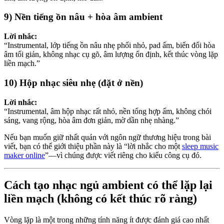
9) Nền tiếng ồn nâu + hòa âm ambient
Lời nhắc:
“Instrumental, lớp tiếng ồn nâu nhẹ phối nhỏ, pad ấm, biến đổi hòa
âm tối giản, không nhạc cụ gõ, âm lượng ổn định, kết thúc vòng lặp
liền mạch.”
10) Hộp nhạc siêu nhẹ (đặt ở nền)
Lời nhắc:
“Instrumental, âm hộp nhạc rất nhỏ, nền tổng hợp ấm, không chói
sáng, vang rộng, hòa âm đơn giản, mờ dần nhẹ nhàng.”
Nếu bạn muốn giữ nhất quán với ngôn ngữ thương hiệu trong bài
viết, bạn có thể giới thiệu phần này là “lời nhắc cho một
sleep music
maker online
”—vì chúng được viết riêng cho kiểu công cụ đó.
Cách tạo nhạc ngủ ambient có thể lặp lại
liền mạch (không có kết thúc rõ ràng)
Vòng lặp là một trong những tính năng ít được đánh giá cao nhất