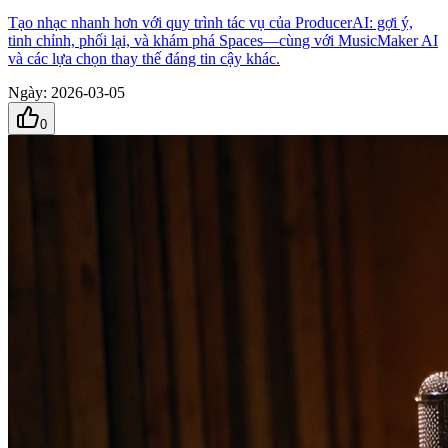
Tạo nhạc nhanh hơn với quy trình tác vụ của ProducerAI: gợi ý,
tinh chỉnh, phối lại, và khám phá Spaces—cùng với MusicMaker AI
và các lựa chọn thay thế đáng tin cậy khác.
Ngày
:
2026-03-05
0