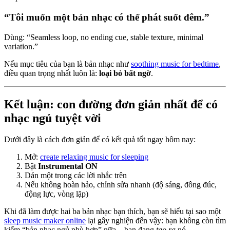
“Tôi muốn một bản nhạc có thể phát suốt đêm.”
Dùng: “Seamless loop, no ending cue, stable texture, minimal
variation.”
Nếu mục tiêu của bạn là bản nhạc như
soothing music for bedtime
,
điều quan trọng nhất luôn là:
loại bỏ bất ngờ
.
Kết luận: con đường đơn giản nhất để có
nhạc ngủ tuyệt vời
Dưới đây là cách đơn giản để có kết quả tốt ngay hôm nay:
Mở:
create relaxing music for sleeping
Bật
Instrumental ON
Dán một trong các lời nhắc trên
Nếu không hoàn hảo, chỉnh sửa nhanh (độ sáng, đông đúc,
động lực, vòng lặp)
Khi đã làm được hai ba bản nhạc bạn thích, bạn sẽ hiểu tại sao một
sleep music maker online
lại gây nghiện đến vậy: bạn không còn tìm
kiếm “bản nhạc ngủ phù hợp” nữa—bạn đang
tạo ra
nó.