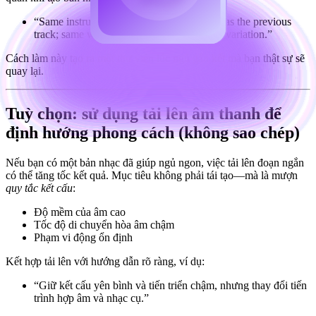
“Same instrument palette and reverb space as the previous
track; same warmth and loudness; minimal variation.”
Cách làm này tạo ra một thư viện lúc ngủ gắn kết mà bạn thật sự sẽ
quay lại.
Tuỳ chọn: sử dụng tải lên âm thanh để
định hướng phong cách (không sao chép)
Nếu bạn có một bản nhạc đã giúp ngủ ngon, việc tải lên đoạn ngắn
có thể tăng tốc kết quả. Mục tiêu không phải tái tạo—mà là mượn
quy tắc kết cấu
:
Độ mềm của âm cao
Tốc độ di chuyển hòa âm chậm
Phạm vi động ổn định
Kết hợp tải lên với hướng dẫn rõ ràng, ví dụ:
“Giữ kết cấu yên bình và tiến triển chậm, nhưng thay đổi tiến
trình hợp âm và nhạc cụ.”