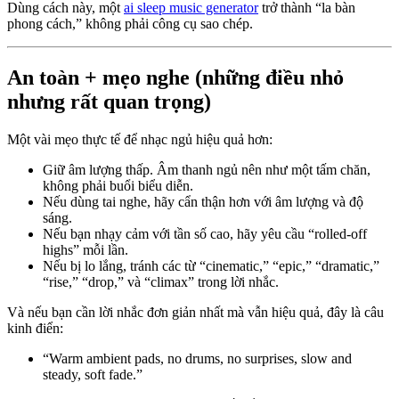
Dùng cách này, một
ai sleep music generator
trở thành “la bàn
phong cách,” không phải công cụ sao chép.
An toàn + mẹo nghe (những điều nhỏ
nhưng rất quan trọng)
Một vài mẹo thực tế để nhạc ngủ hiệu quả hơn:
Giữ âm lượng thấp. Âm thanh ngủ nên như một tấm chăn,
không phải buổi biểu diễn.
Nếu dùng tai nghe, hãy cẩn thận hơn với âm lượng và độ
sáng.
Nếu bạn nhạy cảm với tần số cao, hãy yêu cầu “rolled-off
highs” mỗi lần.
Nếu bị lo lắng, tránh các từ “cinematic,” “epic,” “dramatic,”
“rise,” “drop,” và “climax” trong lời nhắc.
Và nếu bạn cần lời nhắc đơn giản nhất mà vẫn hiệu quả, đây là câu
kinh điển:
“Warm ambient pads, no drums, no surprises, slow and
steady, soft fade.”