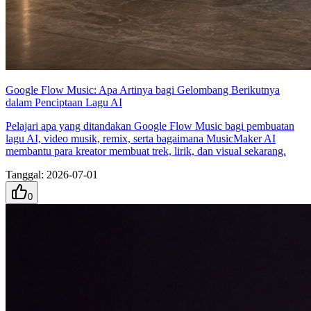
Google Flow Music: Apa Artinya bagi Gelombang Berikutnya
dalam Penciptaan Lagu AI
Pelajari apa yang ditandakan Google Flow Music bagi pembuatan
lagu AI, video musik, remix, serta bagaimana MusicMaker AI
membantu para kreator membuat trek, lirik, dan visual sekarang.
Tanggal
:
2026-07-01
0