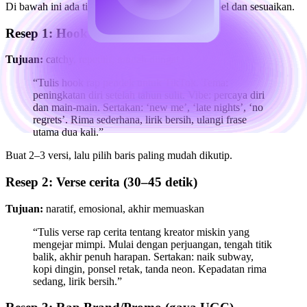
Di bawah ini ada tiga starter yang bisa kamu tempel dan sesuaikan.
Resep 1: Hook TikTok (10–15 detik)
Tujuan:
catchy, repetitif, mudah diingat
“Tulis hook rap pendek untuk TikTok. Tema:
peningkatan diri setelah tahun sulit. Vibe: percaya diri
dan main-main. Sertakan: ‘new me’, ‘late nights’, ‘no
regrets’. Rima sederhana, lirik bersih, ulangi frase
utama dua kali.”
Buat 2–3 versi, lalu pilih baris paling mudah dikutip.
Resep 2: Verse cerita (30–45 detik)
Tujuan:
naratif, emosional, akhir memuaskan
“Tulis verse rap cerita tentang kreator miskin yang
mengejar mimpi. Mulai dengan perjuangan, tengah titik
balik, akhir penuh harapan. Sertakan: naik subway,
kopi dingin, ponsel retak, tanda neon. Kepadatan rima
sedang, lirik bersih.”