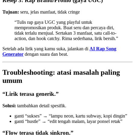
Resep 3: Rap Brand/Promo (gaya UGC)
Tujuan:
seru, jelas manfaat, tidak cringe
“Tulis rap gaya UGC yang playful untuk
mempromosikan produk. Buat seru dan percaya diri,
tidak terlalu menjual. Sertakan 3 manfaat, satu call-to-
action, dan hook catchy. Rima sederhana, lirik bersih.”
Setelah ada lirik yang kamu suka, jalankan di
AI Rap Song
Generator
dengan suara dan beat.
Troubleshooting: atasi masalah paling
umum
“Lirik terasa generik.”
Solusi:
tambahkan detail spesifik.
ganti “sukses” → “lampu neon, kartu subway, kopi dingin”
ganti “hustle” → “edit tengah malam, layar ponsel retak”
“Flow terasa tidak sinkron.”