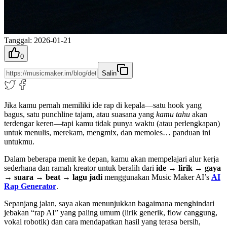
Tanggal
:
2026-01-21
0
Salin
Jika kamu pernah memiliki ide rap di kepala—satu hook yang
bagus, satu punchline tajam, atau suasana yang
kamu tahu
akan
terdengar keren—tapi kamu tidak punya waktu (atau perlengkapan)
untuk menulis, merekam, mengmix, dan memoles… panduan ini
untukmu.
Dalam beberapa menit ke depan, kamu akan mempelajari alur kerja
sederhana dan ramah kreator untuk beralih dari
ide → lirik → gaya
→ suara → beat → lagu jadi
menggunakan Music Maker AI’s
AI
Rap Generator
.
Sepanjang jalan, saya akan menunjukkan bagaimana menghindari
jebakan “rap AI” yang paling umum (lirik generik, flow canggung,
vokal robotik) dan cara mendapatkan hasil yang terasa bersih,