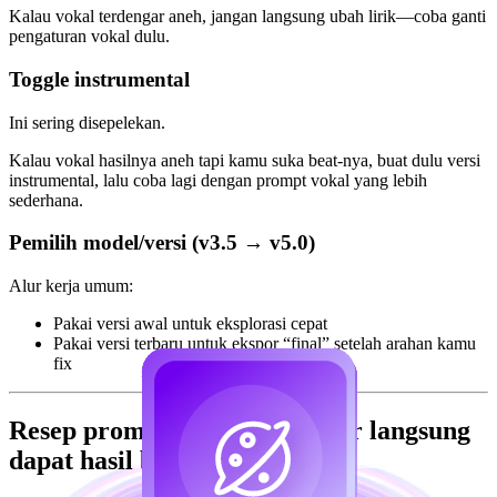
Kalau vokal terdengar aneh, jangan langsung ubah lirik—coba ganti
pengaturan vokal dulu.
Toggle instrumental
Ini sering disepelekan.
Kalau vokal hasilnya aneh tapi kamu suka beat-nya, buat dulu versi
instrumental, lalu coba lagi dengan prompt vokal yang lebih
sederhana.
Pemilih model/versi (v3.5 → v5.0)
Alur kerja umum:
Pakai versi awal untuk eksplorasi cepat
Pakai versi terbaru untuk ekspor “final” setelah arahan kamu
fix
Resep prompt copy/paste (agar langsung
dapat hasil bagus)