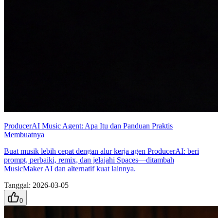
ProducerAI Music Agent: Apa Itu dan Panduan Praktis
Membuatnya
Buat musik lebih cepat dengan alur kerja agen ProducerAI: beri
prompt, perbaiki, remix, dan jelajahi Spaces—ditambah
MusicMaker AI dan alternatif kuat lainnya.
Tanggal
:
2026-03-05
0