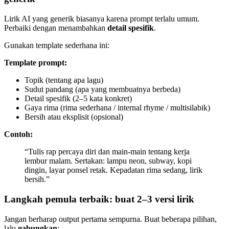
Lirik AI yang generik biasanya karena prompt terlalu umum.
Perbaiki dengan menambahkan
detail spesifik
.
Gunakan template sederhana ini:
Template prompt:
Topik (tentang apa lagu)
Sudut pandang (apa yang membuatnya berbeda)
Detail spesifik (2–5 kata konkret)
Gaya rima (rima sederhana / internal rhyme / multisilabik)
Bersih atau eksplisit (opsional)
Contoh:
“Tulis rap percaya diri dan main-main tentang kerja
lembur malam. Sertakan: lampu neon, subway, kopi
dingin, layar ponsel retak. Kepadatan rima sedang, lirik
bersih.”
Langkah pemula terbaik: buat 2–3 versi lirik
Jangan berharap output pertama sempurna. Buat beberapa pilihan,
lalu
gabungkan
: